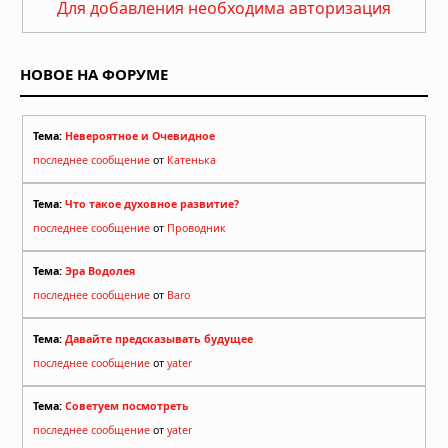
Для добавления необходима авторизация
супер-Эль-Ниньо, заявил учёный
05.08.2026 в 09:30
НОВОЕ НА ФОРУМЕ
Тема:
Невероятное и Очевидное
последнее сообщение
от
Катенька
Тема:
Что такое духовное развитие?
последнее сообщение
от
Проводник
Тема:
Эра Водолея
последнее сообщение
от
Baro
Тема:
Давайте предсказывать будущее
последнее сообщение
от
yater
Тема:
Советуем посмотреть
последнее сообщение
от
yater