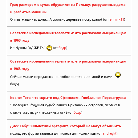
Град размером с кулак обрушился на Польшу: разрушенные дома
и разбитые машины
Опять -машины, дома... А сколько деревьев пострадало? (от
renmilk11
)
Советские исследования телепатии: что рассказали американцам
в 1963 году
Не Нужны ГАД ЖЕ ТЫ!
(от
бодр
)
Советские исследования телепатии: что рассказали американцам
в 1963 году
Сейчас мысли передаются на любое растояние и мной и вами!
бодр)
Ковчег Тота: что скрыто под Сфинксом - Глобальная Перезагрузка
"Последнее, будущая судьба ваших Британских островов, первых в
списке жертв, уничтоженных огнё (от
бодр
)
Диск Сабу: 5000-летний артефакт, который не могут объяснить
походу это форма заливки для колеса для колесницы (от
andreykt
)