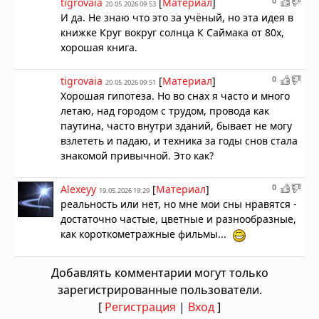
0
tigrovaia
[
Материал
]
20.05.2026 09:53
И да. Не знаю что это за учёный, но эта идея в
книжке Круг вокруг солнца К Саймака от 80х,
хорошая книга.
0
tigrovaia
[
Материал
]
20.05.2026 09:51
Хорошая гипотеза. Но во снах я часто и много
летаю, над городом с трудом, провода как
паутина, часто внутри зданий, бывает не могу
взлететь и падаю, и техника за годы снов стала
знакомой привычной. Это как?
0
Alexeyy
[
Материал
]
19.05.2026 19:29
реальность или нет, но мне мои сны нравятся -
достаточно частые, цветные и разнообразные,
как короткометражные фильмы...
Добавлять комментарии могут только
зарегистрированные пользователи.
[
Регистрация
|
Вход
]