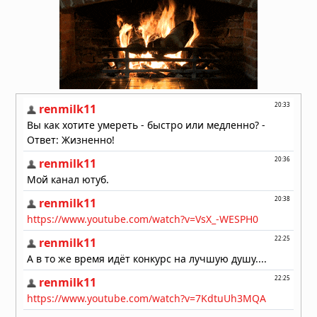
выяснили, почему человеческий
мозг сохраняется тысячи лет
06.08.2026 в 09:11
Жизнь на Земле возникла дважды,
показало исследование
06.08.2026 в 09:06
Магнитное поле Земли
контролирует ваш разум и решения
06.08.2026 в 08:24
Секрет мотивации раскрыт: в мозге
есть особые клетки
06.08.2026 в 08:11
Неандертальцы исчезли из-за
слабых социальных связей,
выяснили учёные
06.08.2026 в 08:08
Эль-Ниньо 2026 года не станет