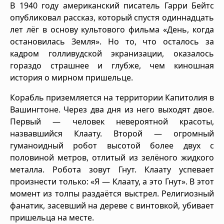
В 1940 году американский писатель Гарри Бейтс
опубликовал рассказ, который спустя одиннадцать
лет лёг в основу культового фильма «День, когда
остановилась Земля». Но то, что осталось за
кадром голливудской экранизации, оказалось
гораздо страшнее и глубже, чем киношная
история о мирном пришельце.
Корабль приземляется на территории Капитолия в
Вашингтоне. Через два дня из него выходят двое.
Первый — человек невероятной красоты,
назвавшийся Клаату. Второй — огромный
гуманоидный робот высотой более двух с
половиной метров, отлитый из зелёного жидкого
металла. Робота зовут Гнут. Клаату успевает
произнести только: «Я — Клаату, а это Гнут». В этот
момент из толпы раздаётся выстрел. Религиозный
фанатик, засевший на дереве с винтовкой, убивает
пришельца на месте.