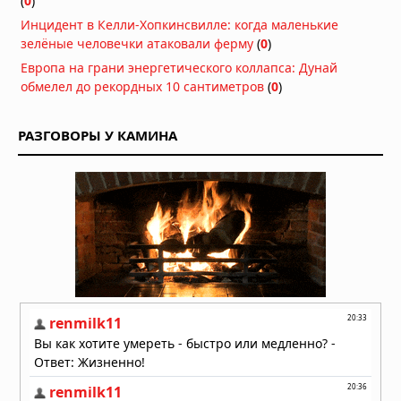
(
0
)
Вчера в 07:30
Инцидент в Келли-Хопкинсвилле: когда маленькие
Басаджаун: повелитель лесов,
зелёные человечки атаковали ферму
(
0
)
научивший басков земледелию и
Европа на грани энергетического коллапса: Дунай
металлургии
обмелел до рекордных 10 сантиметров
(
0
)
Вчера в 07:00
Легенда хопи о людях-муравьях,
РАЗГОВОРЫ У КАМИНА
переживших апокалипсис
Вчера в 06:30
Антарктида, инопланетяне и
звёздные врата: загадки ледяного
континента
05.08.2026 в 07:54
Расшифрованный свиток рассказал
о последних часах Платона
05.08.2026 в 07:15