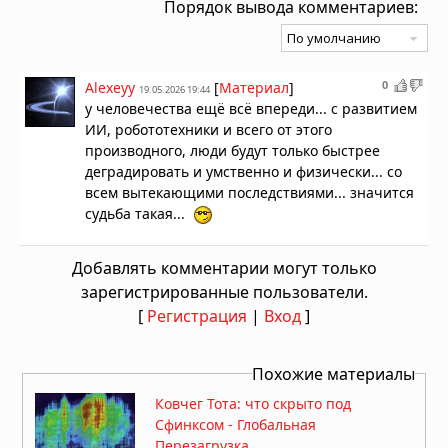
Порядок вывода комментариев:
0
Alexeyy
[
Материал
]
19.05.2026 19:44
у человечества ещё всё впереди... с развитием
ИИ, робототехники и всего от этого
производного, люди будут только быстрее
деградировать и умственно и физически... со
всем вытекающими последствиями... значится
судьба такая...
Добавлять комментарии могут только
зарегистрированные пользователи.
[
Регистрация
|
Вход
]
Похожие материалы
Ковчег Тота: что скрыто под
Сфинксом - Глобальная
Перезагрузка