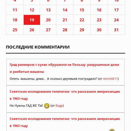
11
12
13
14
15
16
17
18
19
20
21
22
23
24
25
26
27
28
29
30
31
ПОСЛЕДНИЕ КОММЕНТАРИИ
Град размером с кулак обрушился на Польшу: разрушенные дома
и разбитые машины
Опять -машины, дома... А сколько деревьев пострадало? (от
renmilk11
)
Советские исследования телепатии: что рассказали американцам
в 1963 году
Не Нужны ГАД ЖЕ ТЫ!
(от
бодр
)
Советские исследования телепатии: что рассказали американцам
в 1963 году