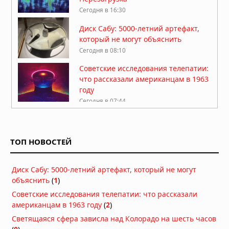
Сегодня в 16:30
Диск Сабу: 5000-летний артефакт,
который не могут объяснить
Сегодня в 08:10
Советские исследования телепатии:
что рассказали американцам в 1963
году
Сегодня в 07:44
Забытая табличка из Диспилио:
письменность на 2000 лет старше
шумерской
ТОП НОВОСТЕЙ
Сегодня в 06:30
Ангелы как представители
Диск Сабу: 5000-летний артефакт, который не могут
высокоразвитой цивилизации из
объяснить
(
1
)
другого измерения
Вчера в 08:00
Советские исследования телепатии: что рассказали
американцам в 1963 году
Аномалия Атлантиды: как пять пар
(
2
)
близнецов указывают на внеземное
Светящаяся сфера зависла над Колорадо на шесть часов
вмешательство