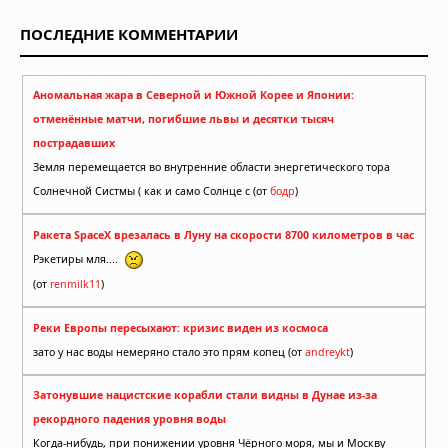
ПОСЛЕДНИЕ КОММЕНТАРИИ
Аномальная жара в Северной и Южной Корее и Японии:
отменённые матчи, погибшие львы и десятки тысяч
пострадавших
Земля перемещается во внутренние области энергетического тора
Солнечной Систмы ( как и само Солнце с (от
бодр
)
Ракета SpaceX врезалась в Луну на скорости 8700 километров в час
Рэкетиры мля....
(от
renmilk11
)
Реки Европы пересыхают: кризис виден из космоса
зато у нас воды немеряно стало это прям копец (от
andreykt
)
Затонувшие нацистские корабли стали видны в Дунае из-за
рекордного падения уровня воды
Когда-нибудь, при понижении уровня Чёрного моря, мы и Москву