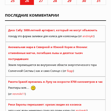
25
26
27
28
29
30
31
ПОСЛЕДНИЕ КОММЕНТАРИИ
Диск Сабу: 5000-летний артефакт, который не могут объяснить
походу это форма заливки для колеса для колесницы (от
andreykt
)
Аномальная жара в Северной и Южной Корее и Японии:
отменённые матчи, погибшие львы и десятки тысяч
пострадавших
Земля перемещается во внутренние области энергетического тора
Солнечной Систмы ( как и само Солнце с (от
бодр
)
Ракета SpaceX врезалась в Луну на скорости 8700 километров в час
Рэкетиры мля....
(от
renmilk11
)
Реки Европы пересыхают: кризис виден из космоса
зато у нас воды немеряно стало это прям копец (от
andreykt
)