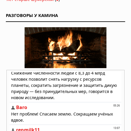
обнаружен новый рисунок на поле
12.07.2026 в 07:38
РАЗГОВОРЫ У КАМИНА
Новый рисунок на поле обнаружен 7
июля 2026 года в английском
графстве Уилтшир
08.07.2026 в 17:48
В английском графстве Уилтшир
обнаружен новый рисунок на поле
06.07.2026 в 09:05
Новый рисунок на поле обнаружен в
английском графстве Уилтшир 4
июля 2026г
05.07.2026 в 05:47