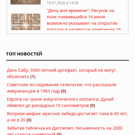
18.07.2026 в 14:30
"День вне времени": Рисунок на
поле появившийся 16 июля
возможно указывает на открытие
портала в четвертое измерение 26
июля 2026г
18.07.2026 в 10:32
Новый рисунок на поле обнаружен
ТОП НОВОСТЕЙ
16 июля 2026г в английском
графстве Оксфордшир
17.07.2026 в 06:22
Диск Сабу: 5000-летний артефакт, который не могут
объяснить
(
1
)
В английском графстве Уилтшир
Советские исследования телепатии: что рассказали
появился новый рисунок на поле
американцам в 1963 году
(
0
)
15.07.2026 в 07:42
Европа на грани энергетического коллапса: Дунай
обмелел до рекордных 10 сантиметров
(
0
)
Новый рисунок на поле появился в
английском графстве Уилтшир
Вопреки мифам: мужское либидо достигает пика в 40 лет,
а не в 20
(
0
)
13.07.2026 в 06:51
Забытая табличка из Диспилио: письменность на 2000
В английском графстве Уилтшир
лет старше шумерской
(
0
)