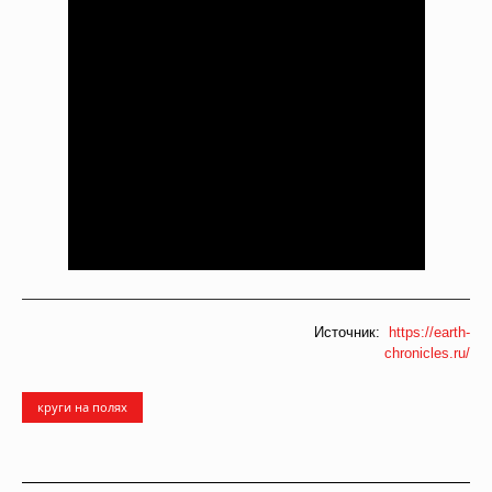
Источник:
https://earth-
chronicles.ru/
круги на полях