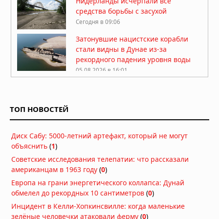
Нидерланды исчерпали все
средства борьбы с засухой
Сегодня в 09:06
Затонувшие нацистские корабли
стали видны в Дунае из-за
рекордного падения уровня воды
05.08.2026 в 16:01
Вулкан Фуэго в Гватемале:
извержение заставило власти
объявить оранжевый уровень
ТОП НОВОСТЕЙ
опасности
04.08.2026 в 11:33
Диск Сабу: 5000-летний артефакт, который не могут
Землетрясение магнитудой 5,5 у
объяснить
(
1
)
берегов Египта: толчки ощущались
в Каире
Советские исследования телепатии: что рассказали
03.08.2026 в 06:38
американцам в 1963 году
(
0
)
Супертайфун «Дельфин»: пятый
Европа на грани энергетического коллапса: Дунай
циклон максимальной мощности в
обмелел до рекордных 10 сантиметров
(
0
)
2026 году движется к побережью
Инцидент в Келли-Хопкинсвилле: когда маленькие
Восточной Азии
зелёные человечки атаковали ферму
(
0
)