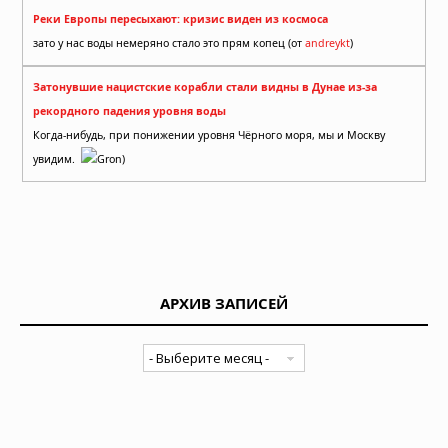
Реки Европы пересыхают: кризис виден из космоса
зато у нас воды немеряно стало это прям копец (от
andreykt
)
Затонувшие нацистские корабли стали видны в Дунае из-за
рекордного падения уровня воды
Когда-нибудь, при понижении уровня Чёрного моря, мы и Москву
увидим.
Gron)
АРХИВ ЗАПИСЕЙ