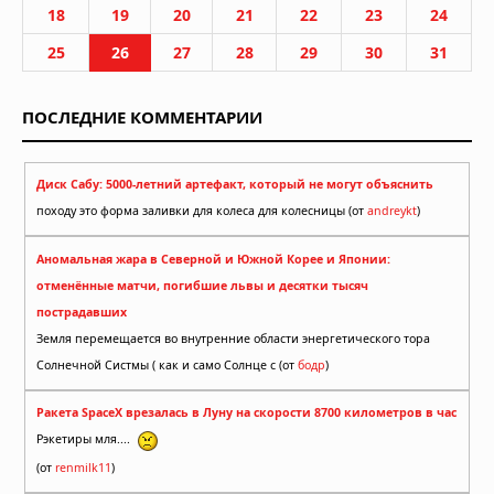
18
19
20
21
22
23
24
25
26
27
28
29
30
31
ПОСЛЕДНИЕ КОММЕНТАРИИ
Диск Сабу: 5000-летний артефакт, который не могут объяснить
походу это форма заливки для колеса для колесницы (от
andreykt
)
Аномальная жара в Северной и Южной Корее и Японии:
отменённые матчи, погибшие львы и десятки тысяч
пострадавших
Земля перемещается во внутренние области энергетического тора
Солнечной Систмы ( как и само Солнце с (от
бодр
)
Ракета SpaceX врезалась в Луну на скорости 8700 километров в час
Рэкетиры мля....
(от
renmilk11
)