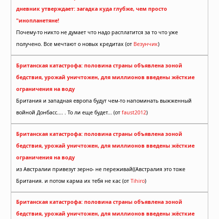
дневник утверждает: загадка куда глубже, чем просто
"инопланетяне!
Почему-то никто не думает что надо расплатится за то что уже
получено. Все мечтают о новых кредитах (от
Везунчик
)
Британская катастрофа: половина страны объявлена зоной
бедствия, урожай уничтожен, для миллионов введены жёсткие
ограничения на воду
Британия и западная европа будут чем-то напоминать выжженный
войной Донбасс.... . То ли еще будет... (от
faust2012
)
Британская катастрофа: половина страны объявлена зоной
бедствия, урожай уничтожен, для миллионов введены жёсткие
ограничения на воду
из Австралии привезут зерно- не переживай((Австралия это тоже
Британия. и потом карма их тебя не кас (от
Tihiro
)
Британская катастрофа: половина страны объявлена зоной
бедствия, урожай уничтожен, для миллионов введены жёсткие