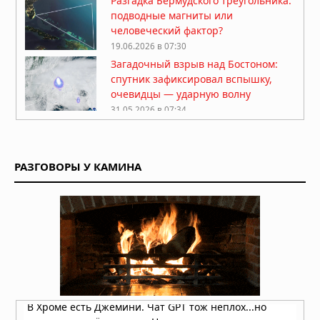
Разгадка Бермудского треугольника:
подводные магниты или
человеческий фактор?
19.06.2026 в 07:30
Загадочный взрыв над Бостоном:
спутник зафиксировал вспышку,
очевидцы — ударную волну
31.05.2026 в 07:34
Звуковой удар неизвестного
происхождения: НАСА и военные
отрицают причастность,
РАЗГОВОРЫ У КАМИНА
Геологическая служба США
подтверждает факт
30.05.2026 в 11:41
Небесные удары: таинственные
«землетрясения в небе» сотрясают
планету, и никто не знает почему
15.04.2026 в 06:34
Странные смерти и исчезновение
шести американских ученых
связанных с секретными