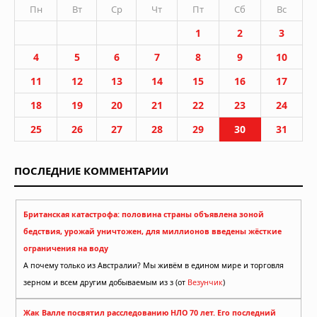
Пн
Вт
Ср
Чт
Пт
Сб
Вс
1
2
3
4
5
6
7
8
9
10
11
12
13
14
15
16
17
18
19
20
21
22
23
24
25
26
27
28
29
30
31
ПОСЛЕДНИЕ КОММЕНТАРИИ
Британская катастрофа: половина страны объявлена зоной
бедствия, урожай уничтожен, для миллионов введены жёсткие
ограничения на воду
А почему только из Австралии? Мы живём в едином мире и торговля
зерном и всем другим добываемым из з (от
Везунчик
)
Жак Валле посвятил расследованию НЛО 70 лет. Его последний