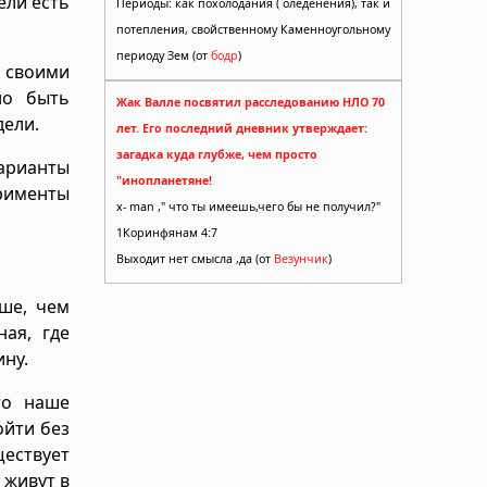
ели есть
Периоды: как похолодания ( оледенения), так и
потепления, свойственному Каменноугольному
периоду Зем (от
бодр
)
 своими
но быть
Жак Валле посвятил расследованию НЛО 70
ели.
лет. Его последний дневник утверждает:
загадка куда глубже, чем просто
варианты
"инопланетяне!
ерименты
x- man ," что ты имеешь,чего бы не получил?"
1Коринфянам 4:7
Выходит нет смысла ,да (от
Везунчик
)
ше, чем
ная, где
ну.
то наше
ойти без
ествует
 живут в