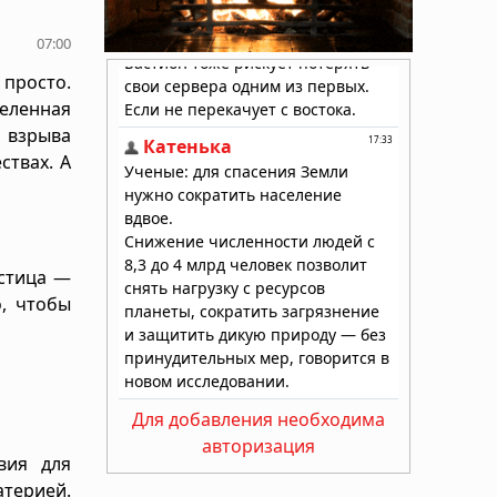
07:00
 просто.
еленная
 взрыва
ствах. А
стица —
о, чтобы
Для добавления необходима
авторизация
вия для
терией.