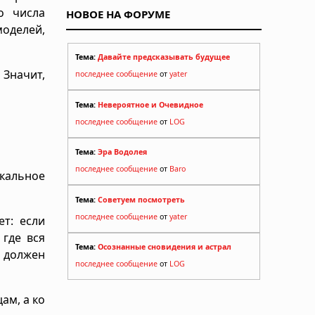
о числа
НОВОЕ НА ФОРУМЕ
моделей,
Тема:
Давайте предсказывать будущее
 Значит,
последнее сообщение
от
yater
Тема:
Невероятное и Очевидное
последнее сообщение
от
LOG
Тема:
Эра Водолея
последнее сообщение
от
Baro
кальное
Тема:
Советуем посмотреть
последнее сообщение
от
yater
т: если
где вся
Тема:
Осознанные сновидения и астрал
 должен
последнее сообщение
от
LOG
ам, а ко