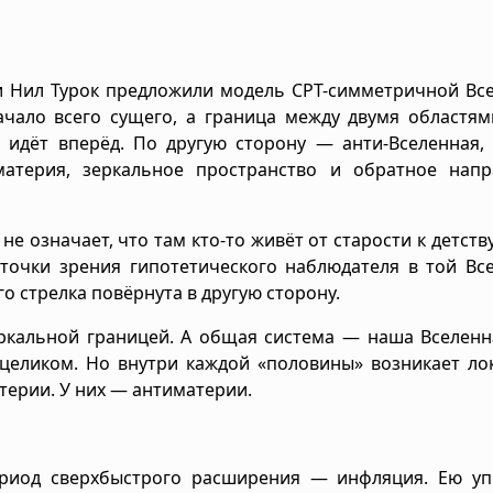
 и Нил Турок предложили модель CPT-симметричной Вс
чало всего сущего, а граница между двумя областям
идёт вперёд. По другую сторону — анти-Вселенная, 
материя, зеркальное пространство и обратное напр
 означает, что там кто-то живёт от старости к детству
очки зрения гипотетического наблюдателя в той Все
о стрелка повёрнута в другую сторону.
ркальной границей. А общая система — наша Вселенн
целиком. Но внутри каждой «половины» возникает ло
терии. У них — антиматерии.
ериод сверхбыстрого расширения — инфляция. Ею уп