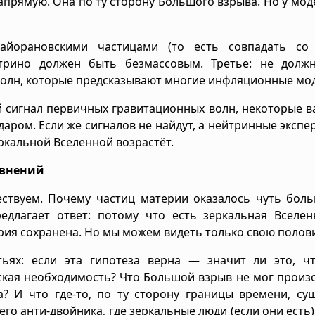
прямую. Она по ту сторону Большого взрыва. Но у мод
айорановскими частицами (то есть совпадать со
йтрино должен быть безмассовым. Третье: не долж
олн, которые предсказывают многие инфляционные мод
 сигнал первичных гравитационных волн, некоторые 
аром. Если же сигналов не найдут, а нейтринные эксп
ркальной Вселенной возрастёт.
авнений
твуем. Почему частиц материи оказалось чуть боль
едлагает ответ: потому что есть зеркальная Вселен
рия сохранена. Но мы можем видеть только свою полови
тьях: если эта гипотеза верна — значит ли это, ч
ская необходимость? Что Большой взрыв не мог произ
 И что где-то, по ту сторону границы времени, сущ
его анти-двойника, где зеркальные люди (если они есть)