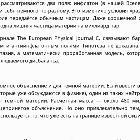
рассматриваются два поля: инфлатон (в нашей Вселе
и себя немного по-разному. Это изменило условия «ра
поля передаётся обычным частицам. Даже крошечной 
: одна лишняя частица материи на миллиард пар.
нале The European Physical Journal C, связывают б
 и антиинфлатонным полями. Гипотеза не доказана.
тазия, а математически проработанная модель, кото
блюдаемого дисбаланса.
номное объяснение и для тёмной материи. Если ввести 
торые уже обсуждаются в физике), один из таких нейт
ы тёмной материи. Расчётная масса — около 480 ми
общепринятое объяснение. Но оно привлекательно тем
спользуется то, что уже есть на границе известной физи