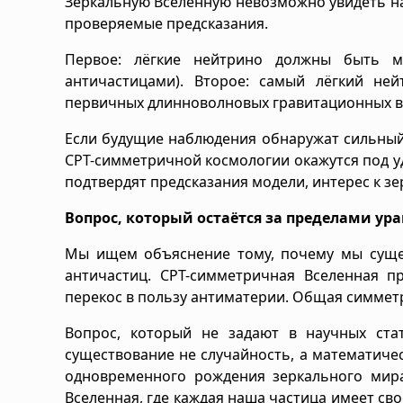
Зеркальную Вселенную невозможно увидеть на
проверяемые предсказания.
Первое: лёгкие нейтрино должны быть м
античастицами). Второе: самый лёгкий не
первичных длинноволновых гравитационных в
Если будущие наблюдения обнаружат сильный
CPT-симметричной космологии окажутся под уд
подтвердят предсказания модели, интерес к зе
Вопрос, который остаётся за пределами ур
Мы ищем объяснение тому, почему мы сущес
античастиц. CPT-симметричная Вселенная пр
перекос в пользу антиматерии. Общая симмет
Вопрос, который не задают в научных ста
существование не случайность, а математиче
одновременного рождения зеркального мира?
Вселенная, где каждая наша частица имеет сво