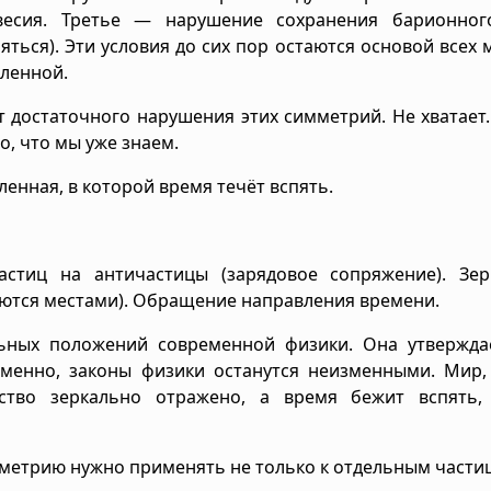
есия. Третье — нарушение сохранения барионног
ться). Эти условия до сих пор остаются основой всех 
ленной.
 достаточного нарушения этих симметрий. Не хватает.
о, что мы уже знаем.
ленная, в которой время течёт вспять.
стиц на античастицы (зарядовое сопряжение). Зер
яются местами). Обращение направления времени.
ьных положений современной физики. Она утверждае
менно, законы физики останутся неизменными. Мир, 
нство зеркально отражено, а время бежит вспять,
мметрию нужно применять не только к отдельным частиц