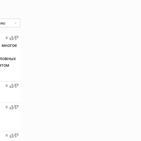
0
р многое
словных
этом
0
0
0