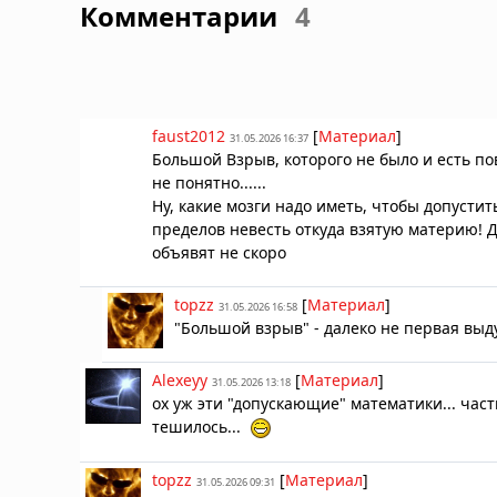
Комментарии
4
faust2012
[
Материал
]
31.05.2026 16:37
Большой Взрыв, которого не было и есть пов
не понятно......
Ну, какие мозги надо иметь, чтобы допуст
пределов невесть откуда взятую материю! Д
объявят не скоро
topzz
[
Материал
]
31.05.2026 16:58
"Большой взрыв" - далеко не первая выд
Alexeyy
[
Материал
]
31.05.2026 13:18
ох уж эти "допускающие" математики... час
тешилось...
topzz
[
Материал
]
31.05.2026 09:31