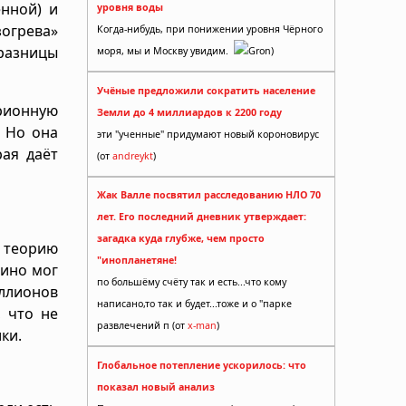
нной) и
уровня воды
зогрева»
Когда-нибудь, при понижении уровня Чёрного
разницы
моря, мы и Москву увидим.
Gron)
Учёные предложили сократить население
арионную
Земли до 4 миллиардов к 2200 году
 Но она
эти "ученные" придумают новый короновирус
рая даёт
(от
andreykt
)
Жак Валле посвятил расследованию НЛО 70
лет. Его последний дневник утверждает:
загадка куда глубже, чем просто
в теорию
"инопланетяне!
рино мог
по большёму счёту так и есть...что кому
ллионов
написано,то так и будет...тоже и о "парке
, что не
развлечений п (от
x-man
)
ки.
Глобальное потепление ускорилось: что
показал новый анализ