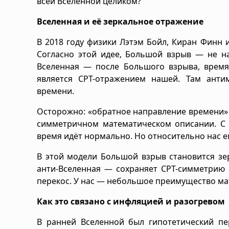
всей Вселенной целиком?
Вселенная и её зеркальное отражение
В 2018 году физики Лэтэм Бойл, Киран Финн
Согласно этой идее, Большой взрыв — не на
Вселенная — после Большого взрыва, время 
является CPT-отражением нашей. Там анти
времени.
Осторожно: «обратное направление времени» не
симметричном математическом описании. С т
время идёт нормально. Но относительно нас ег
В этой модели Большой взрыв становится зе
анти-Вселенная — сохраняет CPT-симметрию 
перекос. У нас — небольшое преимущество ма
Как это связано с инфляцией и разогревом
В ранней Вселенной был гипотетический п