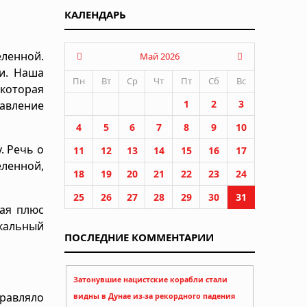
КАЛЕНДАРЬ
еленной.
Май 2026
и. Наша
Пн
Вт
Ср
Чт
Пт
Сб
Вс
которая
1
2
3
авление
4
5
6
7
8
9
10
. Речь о
11
12
13
14
15
16
17
ленной,
18
19
20
21
22
23
24
25
26
27
28
29
30
31
ая плюс
кальный
ПОСЛЕДНИЕ КОММЕНТАРИИ
Затонувшие нацистские корабли стали
равляло
видны в Дунае из-за рекордного падения