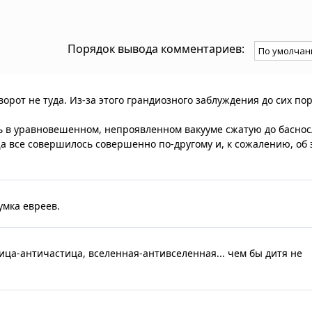
Порядок вывода комментариев:
орот не туда. Из-за этого грандиозного заблуждения до сих по
ить в уравновешенном, непроявленном вакууме сжатую до басно
а все совершилось совершенно по-другому и, к сожалению, об 
умка евреев.
тица-античастица, вселенная-антивселенная... чем бы дитя не