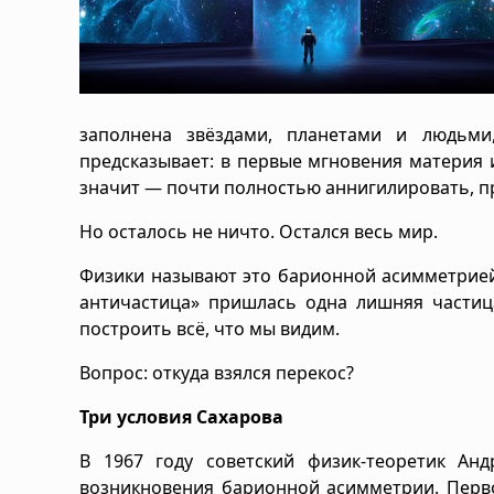
заполнена звёздами, планетами и людьми
предсказывает: в первые мгновения материя 
значит — почти полностью аннигилировать, п
Но осталось не ничто. Остался весь мир.
Физики называют это барионной асимметрией
античастица» пришлась одна лишняя частица
построить всё, что мы видим.
Вопрос: откуда взялся перекос?
Три условия Сахарова
В 1967 году советский физик-теоретик Ан
возникновения барионной асимметрии. Перв