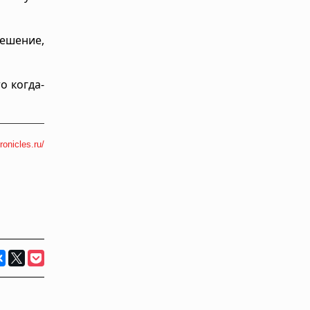
решение,
о когда-
ronicles.ru/