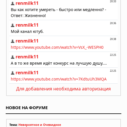
Басаджаун: повелитель лесов,
научивший басков земледелию и
металлургии
06.08.2026 в 07:00
Легенда хопи о людях-муравьях,
переживших апокалипсис
06.08.2026 в 06:30
Антарктида, инопланетяне и
звёздные врата: загадки ледяного
континента
05.08.2026 в 07:54
Расшифрованный свиток рассказал
Для добавления необходима авторизация
о последних часах Платона
05.08.2026 в 07:15
НОВОЕ НА ФОРУМЕ
Тема:
Невероятное и Очевидное