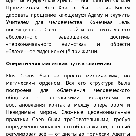
идентифицирует как Христа — Восстановителя или
Примирителя. Этот Христос был послан Богом
даровать прощение кающемуся Адаму и служить
Учителем для человечества. Конечная цель
посвящённого Coën — пройти этот путь до его
абсолютного завершения: достичь
«первоначального единства» и обрести
«блаженное видение» ещё при жизни.
Оперативная магия как путь к спасению
Élus Coëns был не просто мистическим, но
магическим орденом. Вся его структура была
построена для облегчения человеческого
общения с ангельскими иерархиями и
восстановления контакта между оператором и
Невидимым миром. Сложные церемониальные
практики Coën были требовательными, требуя
определённо монашеского образа жизни, который
регулировал всё — от диеты до причёски. Адепты