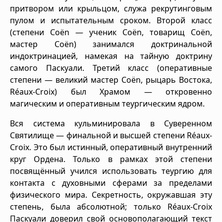
притвором или крыльцом, служа рекрутинговым
пулом и испытательным сроком. Второй класс
(степени Coën — ученик Coën, товарищ Coën,
мастер Coën) занимался доктринальной
индоктринацией, намекая на тайную доктрину
самого Паскуали. Третий класс (оперативные
степени — великий мастер Coën, рыцарь Востока,
Réaux-Croix) был Храмом — откровенно
магическим и оперативным теургическим ядром.
Вся система кульминировала в Суверенном
Святилище — финальной и высшей степени Réaux-
Croix. Это был истинный, оперативный внутренний
круг Ордена. Только в рамках этой степени
посвящённый учился использовать теургию для
контакта с духовными сферами за пределами
физического мира. Секретность, окружавшая эту
степень, была абсолютной; только Réaux-Croix
Паскуали доверил свой основополагающий текст