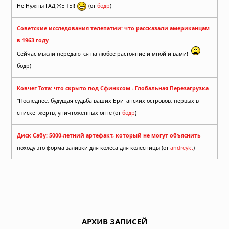
Не Нужны ГАД ЖЕ ТЫ!
(от
бодр
)
Советские исследования телепатии: что рассказали американцам
в 1963 году
Сейчас мысли передаются на любое растояние и мной и вами!
бодр)
Ковчег Тота: что скрыто под Сфинксом - Глобальная Перезагрузка
"Последнее, будущая судьба ваших Британских островов, первых в
списке жертв, уничтоженных огнё (от
бодр
)
Диск Сабу: 5000-летний артефакт, который не могут объяснить
походу это форма заливки для колеса для колесницы (от
andreykt
)
АРХИВ ЗАПИСЕЙ