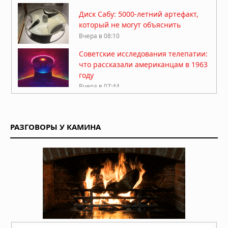
Диск Сабу: 5000-летний артефакт,
который не могут объяснить
Вчера в 08:10
Советские исследования телепатии:
что рассказали американцам в 1963
году
Вчера в 07:44
Забытая табличка из Диспилио:
письменность на 2000 лет старше
шумерской
РАЗГОВОРЫ У КАМИНА
Вчера в 06:30
Ангелы как представители
высокоразвитой цивилизации из
другого измерения
06.08.2026 в 08:00
Аномалия Атлантиды: как пять пар
близнецов указывают на внеземное
вмешательство
06.08.2026 в 07:30