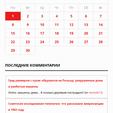
Пн
Вт
Ср
Чт
Пт
Сб
Вс
1
2
3
4
5
6
7
8
9
10
11
12
13
14
15
16
17
18
19
20
21
22
23
24
25
26
27
28
29
30
ПОСЛЕДНИЕ КОММЕНТАРИИ
Град размером с кулак обрушился на Польшу: разрушенные дома
и разбитые машины
Опять -машины, дома... А сколько деревьев пострадало? (от
renmilk11
)
Советские исследования телепатии: что рассказали американцам
в 1963 году