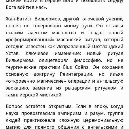
можем войти в сердце Бога и позволить сердцу
Бога войти в нас».
Жан-Батист Вильермоз, другой ключевой ученик,
пошёл по совершенно иному пути. Он остался
пылким адептом масонства и создал новый
«реформированный» масонский ритуал, который
сегодня известен как Исправленный Шотландский
Устав. Ключевое изменение: новый ритуал
Вильермоза олицетворял философию, но не
теургические практики Élus Coëns. Он сохранил
основную доктрину Реинтеграции, но изъял
«откровенно магические» операции и ангельскую
эвокацию, заменив их рыцарским ритуалом и
тамплиерской мистикой.
Вопрос остаётся открытым. Если в эпоху, когда
наука провозгласила эмпиризм и разум, группа
людей практиковала сложную церемониальную
магию для прямого общения с ангельскими и