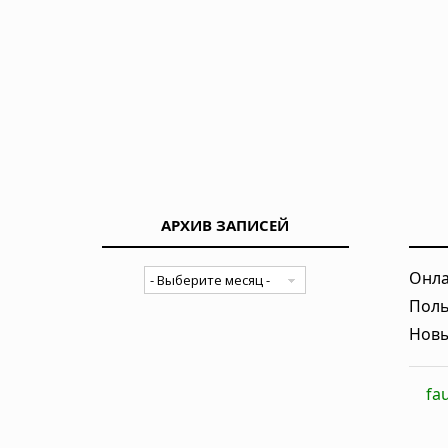
Магнитное поле Земли контролир
Вчера в 08:24
Секрет мотивации раскрыт: в мозг
Вчера в 08:11
Неандертальцы исчезли из-за сл
Вчера в 08:08
АРХИВ ЗАПИСЕЙ
Эль-Ниньо 2026 года не станет су
Онла
05.08.2026 в 09:30
Поль
Новы
fa