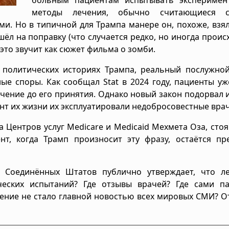
методы лечения, обычно считающиеся с
и. Но в типичной для Трампа манере он, похоже, взя
л на поправку (что случается редко, но иногда происх
 это звучит как сюжет фильма о зомби.
х политических историях Трампа, реальный послужно
ые споры. Как сообщал Stat в 2024 году, пациенты у
ение до его принятия. Однако новый закон подорвал 
ент их жизни их эксплуатировали недобросовестные врач
 Центров услуг Medicare и Medicaid Мехмета Оза, сто
т, когда Трамп произносит эту фразу, остаётся пр
т Соединённых Штатов публично утверждает, что ле
ческих испытаний? Где отзывы врачей? Где сами па
ление не стало главной новостью всех мировых СМИ? О