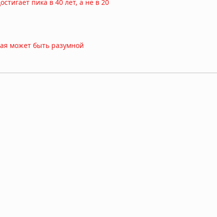
тигает пика в 40 лет, а не в 20
ная может быть разумной
развод родителей
ные выяснили, почему человеческий мозг сохраняется тысячи ле
 показало исследование