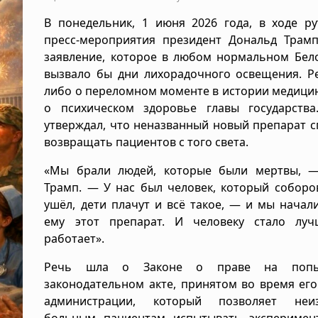
В понедельник, 1 июня 2026 года, в ходе ру
пресс-мероприятия президент Дональд Трамп
заявление, которое в любом нормальном Бел
вызвало бы дни лихорадочного освещения. Р
либо о переломном моменте в истории медици
о психическом здоровье главы государства
утверждал, что неназванный новый препарат 
возвращать пациентов с того света.
«Мы брали людей, которые были мертвы, —
Трамп. — У нас был человек, который соборо
ушёл, дети плачут и всё такое, — и мы начал
ему этот препарат. И человеку стало луч
работает».
Речь шла о Законе о праве на поп
законодательном акте, принятом во время ег
администрации, который позволяет неи
больным пациентам испытывать эксперимен