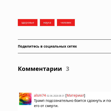
здоровье
наука
человек
Поделитесь в социальных сетях
Комментарии
3
alsm74
[
Материал
]
02.06.2026 08:31
Трамп подсознательно боится сдохнуть и поп
его от смерти.