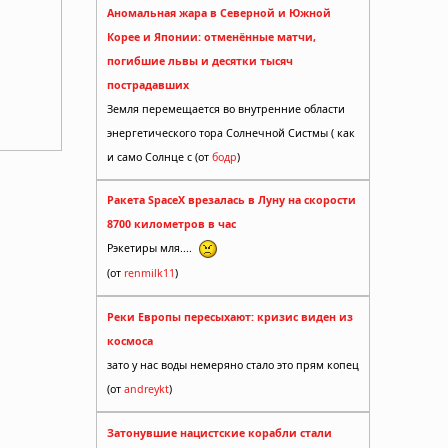
Аномальная жара в Северной и Южной
Корее и Японии: отменённые матчи,
погибшие львы и десятки тысяч
пострадавших
Земля перемещается во внутренние области
энергетического тора Солнечной Систмы ( как
и само Солнце с (от
бодр
)
Ракета SpaceX врезалась в Луну на скорости
8700 километров в час
Рэкетиры мля....
т
(от
renmilk11
)
Реки Европы пересыхают: кризис виден из
космоса
зато у нас воды немеряно стало это прям копец
(от
andreykt
)
Затонувшие нацистские корабли стали