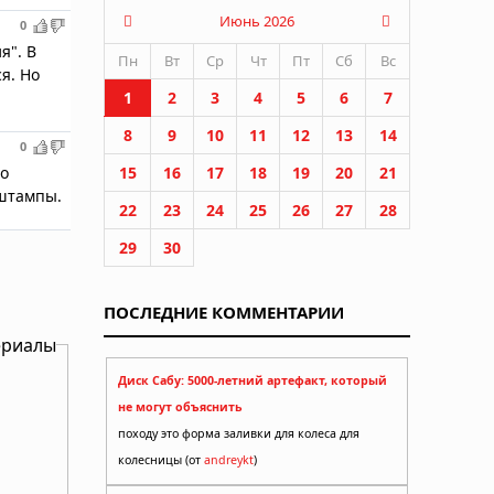
Июнь 2026
0
я". В
Пн
Вт
Ср
Чт
Пт
Сб
Вс
я. Но
1
2
3
4
5
6
7
8
9
10
11
12
13
14
0
но
15
16
17
18
19
20
21
 штампы.
22
23
24
25
26
27
28
29
30
ПОСЛЕДНИЕ КОММЕНТАРИИ
ериалы
Диск Сабу: 5000-летний артефакт, который
не могут объяснить
походу это форма заливки для колеса для
колесницы (от
andreykt
)