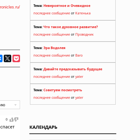
Тема:
Невероятное и Очевидное
ronicles.ru/
последнее сообщение
от
Катенька
Тема:
Что такое духовное развитие?
последнее сообщение
от
Проводник
Тема:
Эра Водолея
последнее сообщение
от
Baro
Тема:
Давайте предсказывать будущее
последнее сообщение
от
yater
Тема:
Советуем посмотреть
последнее сообщение
от
yater
0
 спасет
КАЛЕНДАРЬ