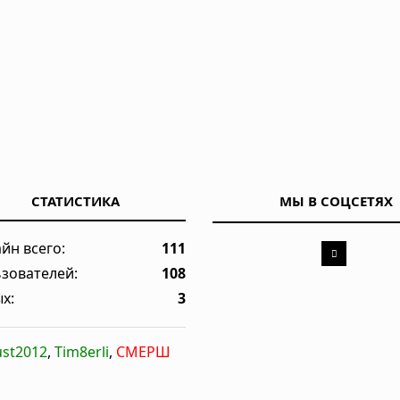
ует ваш разум и решения
е есть особые клетки
абых социальных связей, выяснили учёные
СТАТИСТИКА
МЫ В СОЦСЕТЯХ
пер-Эль-Ниньо, заявил учёный
йн всего:
111
зователей:
108
х:
3
ust2012
,
Tim8erli
,
СМЕРШ