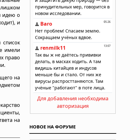
лишком
л идею о
одит), и
й список
же имели
их право
и.
ящего на
едметом
Для добавления необходима
карство
авторизация
циенты,
твета на
НОВОЕ НА ФОРУМЕ