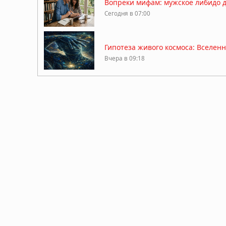
Вопреки мифам: мужское либидо дос
Сегодня в 07:00
Гипотеза живого космоса: Вселен
Вчера в 09:18
ДНК ребёнка может предсказать 
Вчера в 09:13
Мозг не всегда разлагается: учё
Вчера в 09:11
Жизнь на Земле возникла дважды,
Вчера в 09:06