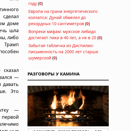
году
(
0
)
тинного
Европа на грани энергетического
 сделал
коллапса: Дунай обмелел до
ом доме
рекордных 10 сантиметров
(
0
)
ечь шла
Вопреки мифам: мужское либидо
ны, либо
достигает пика в 40 лет, а не в 20
(
0
)
. Трамп
Забытая табличка из Диспилио:
способен
письменность на 2000 лет старше
шумерской
(
0
)
 сказал
РАЗГОВОРЫ У КАМИНА
вался —
и давать
ше. Это
ытку —
о первой
злечимо
тальные