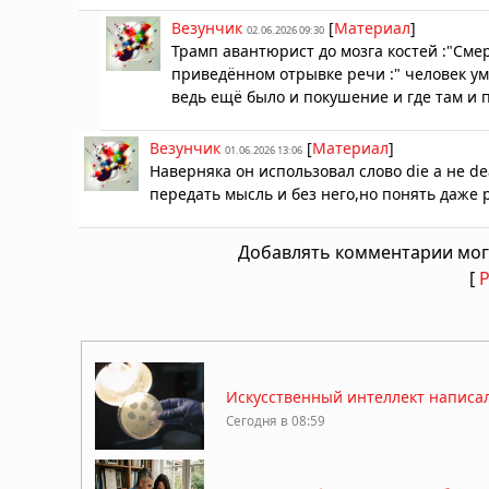
Везунчик
[
Материал
]
02.06.2026 09:30
Трамп авантюрист до мозга костей :"Смер
приведённом отрывке речи :" человек уми
ведь ещё было и покушение и где там и 
Везунчик
[
Материал
]
01.06.2026 13:06
Наверняка он использовал слово die а не d
передать мысль и без него,но понять даже
Добавлять комментарии мог
[
Искусственный интеллект написал
Сегодня в 08:59