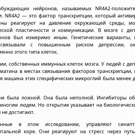
буждающих нейронов, называемых NR4A2-положит
 NR4A2 — это фактор транскрипции, который активир
роны реагируют на давление окружающей среды, мо
еской пластичности и коммуникации. В мозге с деп
онов был измеримо иным. Генетические варианты, 
 связывали с повышенным риском депрессии, ок
енно этого типа клеток.
и, собственных иммунных клеток мозга. У людей с де
матина в местах связывания факторов транскрипции,
ая машина этих специфических микроглий была менее 
 не была ложной. Она была неполной. Ингибиторы об
многим людям. Но открытие указывает на биологическ
 не достигают.
анные в этом исследовании, управляют синапт
тальной коре. Они реагируют на стресс через путь