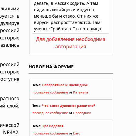
ельными
уется в
дулируя
рессией
которые
Для добавления необходима
азались
авторизация
прессией
НОВОЕ НА ФОРУМЕ
 которые
доступна
Тема:
Невероятное и Очевидное
последнее сообщение
от
Катенька
ратного
ий слой,
Тема:
Что такое духовное развитие?
последнее сообщение
от
Проводник
ической
Тема:
Эра Водолея
 NR4A2.
последнее сообщение
от
Baro