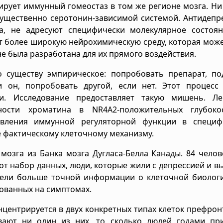
ирует иммунный гомеостаз в том же регионе мозга. Ни
мущественно серотонин-зависимой системой. Антидепр
а, не адресуют специфически молекулярное состоян
т более широкую нейрохимическую среду, которая мож
не была разработана для их прямого воздействия.
 существу эмпирическое: попробовать препарат, по
и он, попробовать другой, если нет. Этот процесс
и. Исследование предоставляет такую мишень. Лек
ности хроматина в NR4A2-положительных глубоко
вления иммунной регуляторной функции в специф
ё фактическому клеточному механизму.
мозга из Банка мозга Дугласа-Белла Канады. 84 челов
т набор данных, люди, которые жили с депрессией и в
вели больше точной информации о клеточной биологи
нованных на симптомах.
нцентрируется в двух конкретных типах клеток префро
ивают ни один из них, то сколько людей годами пр