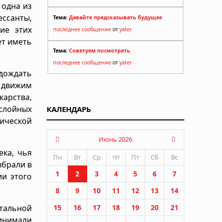
 одна из
ессанты,
Тема:
Давайте предсказывать будущее
ие этих
последнее сообщение
от
yater
ет иметь
Тема:
Советуем посмотреть
последнее сообщение
от
yater
дождать
 движим
арства,
слойных
КАЛЕНДАРЬ
ической
Июнь 2026
ека, чья
Пн
Вт
Ср
Чт
Пт
Сб
Вс
ыбрали в
1
2
3
4
5
6
7
и этого
8
9
10
11
12
13
14
нтальной
15
16
17
18
19
20
21
инимали