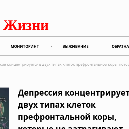
МОНИТОРИНГ
ВЫЖИВАНИЕ
ОБРАТНА
сия концентрируется в двух типах клеток префронтальной коры, кото
Депрессия концентрирует
двух типах клеток
префронтальной коры,
которые не затрагивают