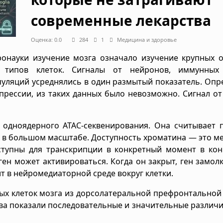
современные лекарства
Оценка: 0.0
284
1
Медицина и здоровье
онауки изучение мозга означало изучение крупных о
типов клеток. Сигналы от нейронов, иммунных 
пуляций усреднялись в один размытый показатель. Опр
епрессии, из таких данных было невозможно. Сигнал о
 одноядерного ATAC-секвенирования. Она считывает 
 в большом масштабе. Доступность хроматина — это ме
ступны для транскрипции в конкретный момент в кон
 ген может активироваться. Когда он закрыт, ген замолк
т в нейромедиаторной среде вокруг клетки.
ных клеток мозга из дорсолатеральной префронтальной
 два показали последовательные и значительные различ