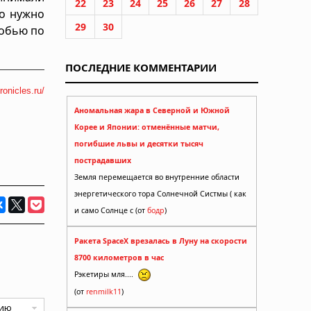
22
23
24
25
26
27
28
но нужно
29
30
робью по
ПОСЛЕДНИЕ КОММЕНТАРИИ
ronicles.ru/
Аномальная жара в Северной и Южной
Корее и Японии: отменённые матчи,
погибшие львы и десятки тысяч
пострадавших
Земля перемещается во внутренние области
энергетического тора Солнечной Систмы ( как
и само Солнце с (от
бодр
)
Ракета SpaceX врезалась в Луну на скорости
8700 километров в час
Рэкетиры мля....
(от
renmilk11
)