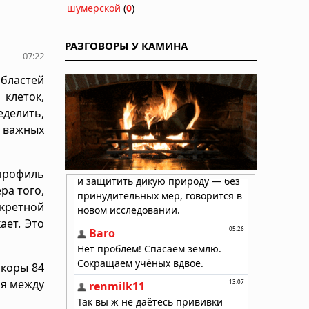
шумерской
(
0
)
РАЗГОВОРЫ У КАМИНА
07:22
бластей
клеток,
еделить,
т важных
профиль
ра того,
кретной
ает. Это
 коры 84
ия между