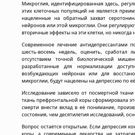
Микроглия, идентифицированная здесь, регул
этих клеточных популяций не является преи
нацеленные на обратный захват серотонин
нейронов или этой микроглии. Они регулирую
вторичные эффекты на эти клетки, но никогда 
Современное лечение антидепрессантами по
шесть-восемь недель, оценить, сработал л
отсутствием точной биологической мишен
разработанные для нормализации доступ
возбуждающих нейронах или для восстано
микроглии, будут нацелены на депрессию по е
Исследование зависело от посмертной ткани 
ткань префронтальной коры сформировала это
смерти внести вклад в её понимание, произ
состояния, чем десятилетия исследований, ос
Вопрос остаётся открытым. Если депрессия ко
коры, а современные лекарства не затраг