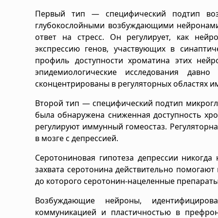
Первый тип — специфический подтип воз
глубокослойными возбуждающими нейронами.
ответ на стресс. Он регулирует, как ней
экспрессию генов, участвующих в синаптич
профиль доступности хроматина этих нейр
эпидемиологические исследования давно
сконцентрированы в регуляторных областях им
Второй тип — специфический подтип микрогли
была обнаружена сниженная доступность хро
регулируют иммунный гомеостаз. Регуляторн
в мозге с депрессией.
Серотониновая гипотеза депрессии никогда
захвата серотонина действительно помогают 
до которого серотонин-нацеленные препараты
Возбуждающие нейроны, идентифициров
коммуникацией и пластичностью в префрон