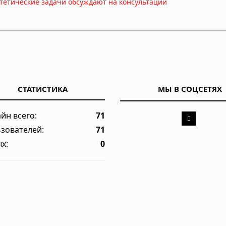
стетические задачи обсуждают на консультации
могают поддерживать активность
СТАТИСТИКА
МЫ В СОЦСЕТЯХ
КТ/МРТ на пациента и поднять чек?
йн всего:
71
зователей:
71
и бактерии, защищающие детей от аллергии и астмы
х:
0
б остановить кариес без сверления