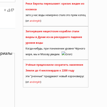
Реки Европы пересыхают: кризис виден из
космоса
0
зато у нас воды немеряно стало это прям копец
(от
andreykt
)
Затонувшие нацистские корабли стали
видны в Дунае из-за рекордного падения
уровня воды
Когда-нибудь, при понижении уровня Чёрного
ериалы
моря, мы и Москву увидим.
Gron)
Учёные предложили сократить население
Земли до 4 миллиардов к 2200 году
эти "ученные" придумают новый короновирус
(от
andreykt
)