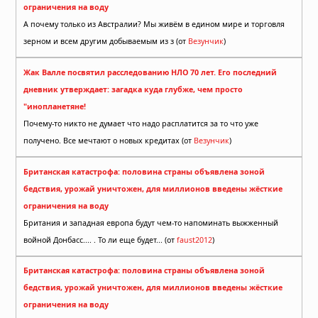
ограничения на воду
А почему только из Австралии? Мы живём в едином мире и торговля
зерном и всем другим добываемым из з (от
Везунчик
)
Жак Валле посвятил расследованию НЛО 70 лет. Его последний
дневник утверждает: загадка куда глубже, чем просто
"инопланетяне!
Почему-то никто не думает что надо расплатится за то что уже
получено. Все мечтают о новых кредитах (от
Везунчик
)
Британская катастрофа: половина страны объявлена зоной
бедствия, урожай уничтожен, для миллионов введены жёсткие
ограничения на воду
Британия и западная европа будут чем-то напоминать выжженный
войной Донбасс.... . То ли еще будет... (от
faust2012
)
Британская катастрофа: половина страны объявлена зоной
бедствия, урожай уничтожен, для миллионов введены жёсткие
ограничения на воду