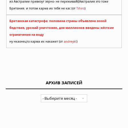
из Австралии привезут зерно- не переживай((Австралия это тоже
Британия. и потом карма их тебя не кас (от
Tihiro
)
Британская катастрофа: половина страны объявлена зоной
бедствия, урожай уничтожен, для миллионов введены жёсткие
ограничения на воду
ну нкаонецто карма их накажет (от
andreykt
)
АРХИВ ЗАПИСЕЙ