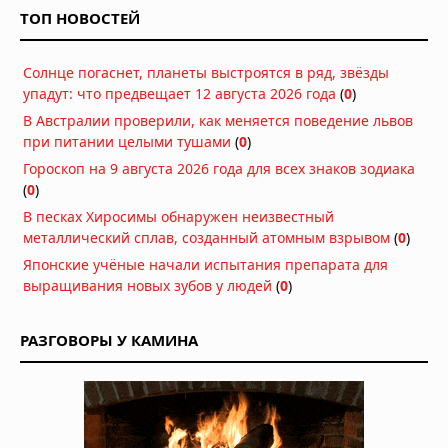
время: фотоны проходят сквозь
ТОП НОВОСТЕЙ
атомы быстрее, чем должны
Сегодня в 08:00
Солнце погаснет, планеты выстроятся в ряд, звёзды
В песках Хиросимы обнаружен
упадут: что предвещает 12 августа 2026 года
неизвестный металлический сплав,
(
0
)
созданный атомным взрывом
В Австралии проверили, как меняется поведение львов
Сегодня в 07:00
при питании целыми тушами
(
0
)
Неведомый поворот: ядро Земли
Гороскоп на 9 августа 2026 года для всех знаков зодиака
изменило направление под Тихим
(
0
)
океаном
В песках Хиросимы обнаружен неизвестный
Вчера в 10:06
металлический сплав, созданный атомным взрывом
(
0
)
Искусственный интеллект написал
Японские учёные начали испытания препарата для
геном вируса — и он заработал
выращивания новых зубов у людей
(
0
)
07.08.2026 в 08:59
РАЗГОВОРЫ У КАМИНА
Вопреки мифам: мужское либидо
достигает пика в 40 лет, а не в 20
07.08.2026 в 07:00
Гипотеза живого космоса: Вселенная