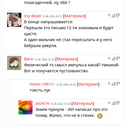
позагадочней, ну, 666 ?
0
icq-dead
[
Материал
]
13.06.2026 20:15
В конце напрашивается:
Перешли это письмо 12-ти знакомым и будет
щасте.
А один мальчик не стал пересылать и у него
бабушка умерла.
0
Baro
[
Материал
]
13.06.2026 12:55
Физический то смысл импульса какой? Никакой.
Вот и получается пустозвонство.
0
limon-1661i1
[
Материал
]
13.06.2026 16:03
тоесть пук
0
alsm74
[
Материал
]
15.06.2026 10:04
Земля пукнула - ИИ написал про это
поэму. Жалко, что не в стихах.