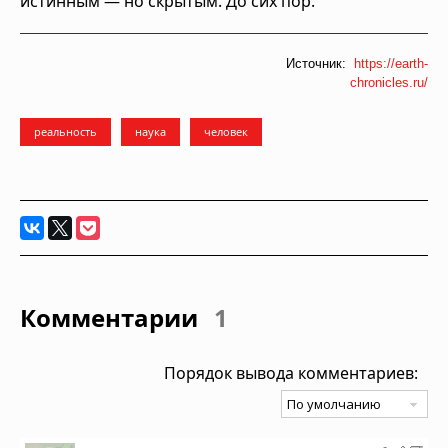
истинным — но скрытым. До сих пор.
Источник:
https://earth-
chronicles.ru/
реальность
наука
человек
Комментарии
1
Порядок вывода комментариев: