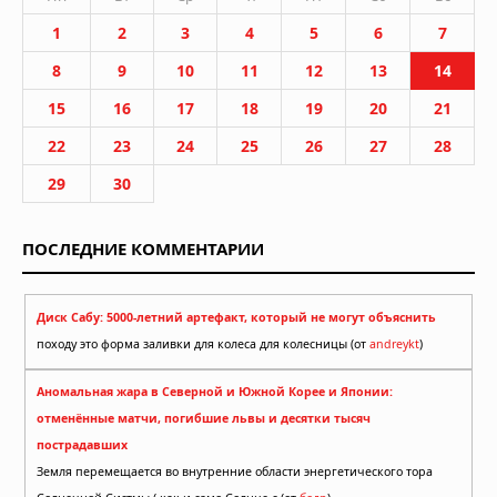
1
2
3
4
5
6
7
8
9
10
11
12
13
14
15
16
17
18
19
20
21
22
23
24
25
26
27
28
29
30
ПОСЛЕДНИЕ КОММЕНТАРИИ
Диск Сабу: 5000-летний артефакт, который не могут объяснить
походу это форма заливки для колеса для колесницы (от
andreykt
)
Аномальная жара в Северной и Южной Корее и Японии:
отменённые матчи, погибшие львы и десятки тысяч
пострадавших
Земля перемещается во внутренние области энергетического тора