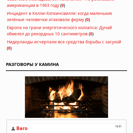
американцам в 1963 году
Аномалия Атлантиды: как пять пар
(
0
)
близнецов указывают на внеземное
Инцидент в Келли-Хопкинсвилле: когда маленькие
вмешательство
зелёные человечки атаковали ферму
(
0
)
Вчера в 07:30
Европа на грани энергетического коллапса: Дунай
Басаджаун: повелитель лесов,
обмелел до рекордных 10 сантиметров
(
0
)
научивший басков земледелию и
Нидерланды исчерпали все средства борьбы с засухой
металлургии
(
0
)
Вчера в 07:00
Легенда хопи о людях-муравьях,
РАЗГОВОРЫ У КАМИНА
переживших апокалипсис
Вчера в 06:30
Антарктида, инопланетяне и
звёздные врата: загадки ледяного
континента
05.08.2026 в 07:54
Расшифрованный свиток рассказал
о последних часах Платона
05.08.2026 в 07:15