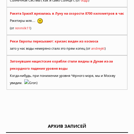
Солнечной Систмы ( как и само Солнце с (от
бодр
)
Ракета SpaceX врезалась в Луну на скорости 8700 километров в час
Рэкетиры мля....
(от
renmilk11
)
Реки Европы пересыхают: кризис виден из космоса
зато у нас воды немеряно стало это прям копец (от
andreykt
)
Затонувшие нацистские корабли стали видны в Дунае из-за
рекордного падения уровня воды
Когда-нибудь, при понижении уровня Чёрного моря, мы и Москву
увидим.
Gron)
АРХИВ ЗАПИСЕЙ