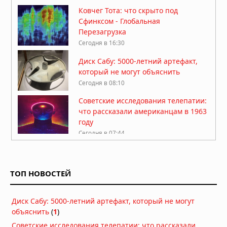
Ковчег Тота: что скрыто под
Сфинксом - Глобальная
Перезагрузка
Сегодня в 16:30
Диск Сабу: 5000-летний артефакт,
который не могут объяснить
Сегодня в 08:10
Советские исследования телепатии:
что рассказали американцам в 1963
году
Сегодня в 07:44
Забытая табличка из Диспилио:
письменность на 2000 лет старше
шумерской
ТОП НОВОСТЕЙ
Сегодня в 06:30
Ангелы как представители
Диск Сабу: 5000-летний артефакт, который не могут
высокоразвитой цивилизации из
объяснить
(
1
)
другого измерения
Вчера в 08:00
Советские исследования телепатии: что рассказали