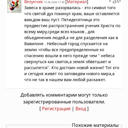
0
Везунчик
[
Материал
]
15.06.2026 17:39
Завеса в храме разорвалась - это символ того
что святой дух покинул храм, ваше оставляется
вам,дом ваш пуст. Пятидесятница это
предвестие распространения учения Христа по
всему миру,среди всех языков , для
объединения людей,а не для разделения как в
Вавилоне . Небесный город спускается на
землю чтобы все предопределенные ко
спасению вошли в него прежде чем " небеса
свернуться как свиток,а земля обветшает и
рассыпется". Кто достоин новой жизни? Тот кто
и сегодня живёт по заповедям нового мира,а
что не так в нашем вам любой раскажет.
Добавлять комментарии могут только
зарегистрированные пользователи.
[
Регистрация
|
Вход
]
Похожие материалы