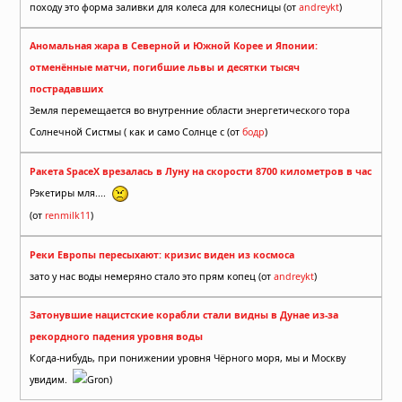
походу это форма заливки для колеса для колесницы (от
andreykt
)
Аномальная жара в Северной и Южной Корее и Японии:
отменённые матчи, погибшие львы и десятки тысяч
пострадавших
Земля перемещается во внутренние области энергетического тора
Солнечной Систмы ( как и само Солнце с (от
бодр
)
Ракета SpaceX врезалась в Луну на скорости 8700 километров в час
Рэкетиры мля....
(от
renmilk11
)
Реки Европы пересыхают: кризис виден из космоса
зато у нас воды немеряно стало это прям копец (от
andreykt
)
Затонувшие нацистские корабли стали видны в Дунае из-за
рекордного падения уровня воды
Когда-нибудь, при понижении уровня Чёрного моря, мы и Москву
увидим.
Gron)