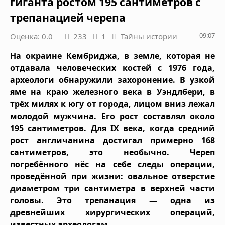
гиганта ростом 195 сантиметров с
трепанацией черепа
09:07
Оценка: 0.0
233
1
Тайны истории
На окраине Кембриджа, в земле, которая не
отдавала человеческих костей с 1976 года,
археологи обнаружили захоронение. В узкой
яме на краю железного века в Уэндлбери, в
трёх милях к югу от города, лицом вниз лежал
молодой мужчина. Его рост составлял около
195 сантиметров. Для IX века, когда средний
рост англичанина достигал примерно 168
сантиметров, это необычно. Череп
погребённого нёс на себе следы операции,
проведённой при жизни: овальное отверстие
диаметром три сантиметра в верхней части
головы. Это трепанация — одна из
древнейших хирургических операций,
известных археологам.