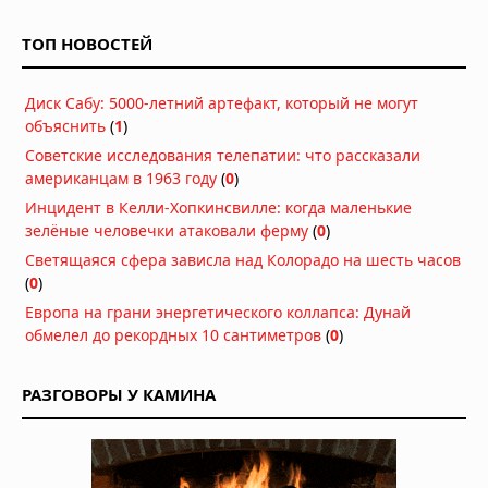
письменность на 2000 лет старше
шумерской
ТОП НОВОСТЕЙ
Сегодня в 06:30
Ангелы как представители
Диск Сабу: 5000-летний артефакт, который не могут
высокоразвитой цивилизации из
объяснить
(
1
)
другого измерения
Вчера в 08:00
Советские исследования телепатии: что рассказали
американцам в 1963 году
Аномалия Атлантиды: как пять пар
(
0
)
близнецов указывают на внеземное
Инцидент в Келли-Хопкинсвилле: когда маленькие
вмешательство
зелёные человечки атаковали ферму
(
0
)
Вчера в 07:30
Светящаяся сфера зависла над Колорадо на шесть часов
Басаджаун: повелитель лесов,
(
0
)
научивший басков земледелию и
Европа на грани энергетического коллапса: Дунай
металлургии
обмелел до рекордных 10 сантиметров
(
0
)
Вчера в 07:00
Легенда хопи о людях-муравьях,
РАЗГОВОРЫ У КАМИНА
переживших апокалипсис
Вчера в 06:30
Антарктида, инопланетяне и