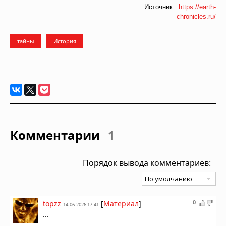
Источник:
https://earth-
chronicles.ru/
тайны
История
Комментарии
1
Порядок вывода комментариев:
0
topzz
[
Материал
]
14.06.2026 17:41
...