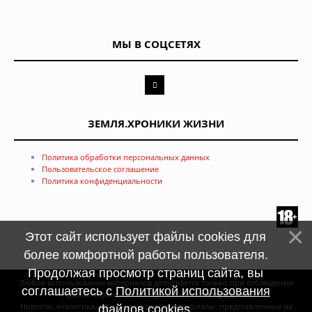
МЫ В СОЦСЕТЯХ
ЗЕМЛЯ.ХРОНИКИ ЖИЗНИ
Политика обработки персональных данных
Пользовательское соглашение
Политика конфиденциальности
Этот сайт использует файлы cookies для
более комфортной работы пользователя.
Продолжая просмотр страниц сайта, вы
Любое использование материалов допускается только при соблюдении
соглашаетесь с
Политикой использования
правил перепечатки и при наличии
гиперссылки
Новости, аналитика, прогнозы и другие материалы, представленные на
файлов cookies
.