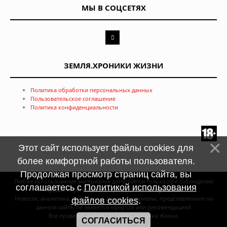
МЫ В СОЦСЕТЯХ
ЗЕМЛЯ.ХРОНИКИ ЖИЗНИ
Политика обработки персональных данных
Пользовательское соглашение
Политика конфиденциальности
Этот сайт использует файлы cookies для
более комфортной работы пользователя.
Продолжая просмотр страниц сайта, вы
Любое использование материалов допускается только при соблюдении
соглашаетесь с
Политикой использования
правил перепечатки и при наличии
гиперссылки
Новости, аналитика, прогнозы и другие материалы, представленные на
файлов cookies
.
данном сайте, не являются офертой или рекомендацией
Все права защищены © Земля. Хроники Жизни,
СОГЛАСИТЬСЯ
2011—2026