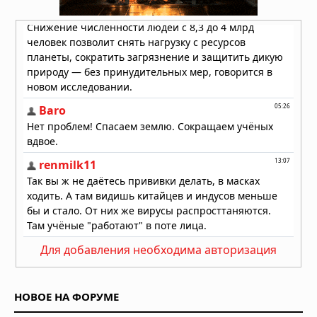
Вчера в 08:11
Неандертальцы исчезли из-за
слабых социальных связей,
выяснили учёные
Вчера в 08:08
Эль-Ниньо 2026 года не станет
супер-Эль-Ниньо, заявил учёный
05.08.2026 в 09:30
На Таманском полуострове найдены
останки древних слонов — предков
мамонтов
05.08.2026 в 09:00
Учёные предложили сократить
население Земли до 4 миллиардов к
Для добавления необходима авторизация
2200 году
05.08.2026 в 07:48
НОВОЕ НА ФОРУМЕ