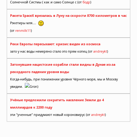
Солнечной Систмы ( как и само Солнце с (от
бодр
)
Ракета SpaceX врезалась в Луну на скорости 8700 километров в час
Рэкетиры мля....
(от
renmilk11
)
Реки Европы пересыхают: кризис виден из космоса
зато у нас воды немеряно стало это прям копец (от
andreykt
)
Затонувшие нацистские корабли стали видны в Дунае из-за
рекордного падения уровня воды
Когда-нибудь, при понижении уровня Чёрного моря, мы и Москву
увидим.
Gron)
Учёные предложили сократить население Земли до 4
миллиардов к 2200 году
эти "ученные" придумают новый короновирус (от
andreykt
)