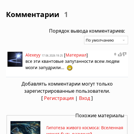
Комментарии
1
Порядок вывода комментариев:
0
Alexeyy
[
Материал
]
17.06.2026 19:25
все эти квантовые запутанности всем людям
мозги запудрили...
Добавлять комментарии могут только
зарегистрированные пользователи.
[
Регистрация
|
Вход
]
Похожие материалы
Гипотеза живого космоса: Вселенная
может быть разумной