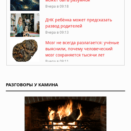
Вчера в 09:18
ДНК ребёнка может предсказать
развод родителей
Вчера в 09:13
Мозг не всегда разлагается: учёные
выяснили, почему человеческий
мозг сохраняется тысячи лет
Вчера в 09:11
Жизнь на Земле возникла дважды,
показало исследование
РАЗГОВОРЫ У КАМИНА
Вчера в 09:06
Магнитное поле Земли
контролирует ваш разум и решения
Вчера в 08:24
Секрет мотивации раскрыт: в мозге
есть особые клетки