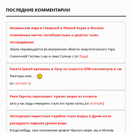
ПОСЛЕДНИЕ КОММЕНТАРИИ
Аномальная жара в Северной и Южной Корее и Японии:
отменённые матчи, погибшие львы и десятки тысяч
пострадавших
Земля перемещается во внутренние области энергетического тора
Солнечной Систмы ( как и само Солнце с (от
бодр
)
Ракета SpaceX врезалась в Луну на скорости 8700 километров в час
Рэкетиры мля....
(от
renmilk11
)
Реки Европы пересыхают: кризис виден из космоса
зато у нас воды немеряно стало это прям копец (от
andreykt
)
Затонувшие нацистские корабли стали видны в Дунае из-за
рекордного падения уровня воды
Когда-нибудь, при понижении уровня Чёрного моря, мы и Москву