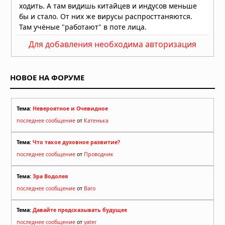
загадочные каменные города
Восточной Африки: история,
которую колониальная археология
пыталась стереть
Для добавления необходима авторизация
04.08.2026 в 11:37
Змеиная богиня Минойского Крита:
кто она на самом деле?
НОВОЕ НА ФОРУМЕ
04.08.2026 в 09:57
Тема:
Невероятное и Очевидное
последнее сообщение
от
Катенька
Тема:
Что такое духовное развитие?
последнее сообщение
от
Проводник
Тема:
Эра Водолея
последнее сообщение
от
Baro
Тема:
Давайте предсказывать будущее
последнее сообщение
от
yater