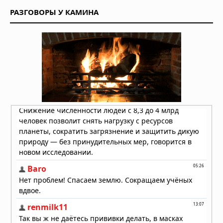
переживших апокалипсис
РАЗГОВОРЫ У КАМИНА
Вчера в 06:30
Антарктида, инопланетяне и
звёздные врата: загадки ледяного
континента
05.08.2026 в 07:54
Расшифрованный свиток рассказал
о последних часах Платона
05.08.2026 в 07:15
В Румынии нашли пещеру,
запечатанную 5,5 миллиона лет:
внутри оказался живой мир, никогда
не видевший солнца
05.08.2026 в 07:11
15 человек умерли после вскрытия
гробницы польского короля
Казимира IV в 1973 году
05.08.2026 в 07:09
Кто на самом деле построил