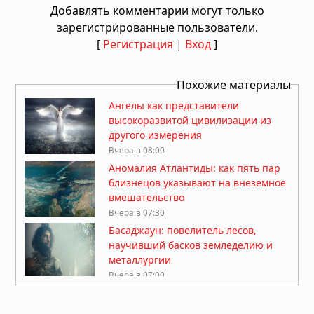
Добавлять комментарии могут только
зарегистрированные пользователи.
[
Регистрация
|
Вход
]
Похожие материалы
Ангелы как представители
высокоразвитой цивилизации из
другого измерения
Вчера в 08:00
Аномалия Атлантиды: как пять пар
близнецов указывают на внеземное
вмешательство
Вчера в 07:30
Басаджаун: повелитель лесов,
научивший басков земледелию и
металлургии
Вчера в 07:00
Легенда хопи о людях-муравьях,