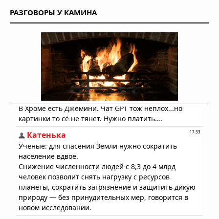
Вчера в 08:30
РАЗГОВОРЫ У КАМИНА
Физики измерили отрицательное
время: фотоны проходят сквозь
атомы быстрее, чем должны
Вчера в 08:00
В песках Хиросимы обнаружен
неизвестный металлический сплав,
созданный атомным взрывом
Вчера в 07:00
Неведомый поворот: ядро Земли
изменило направление под Тихим
океаном
08.08.2026 в 10:06