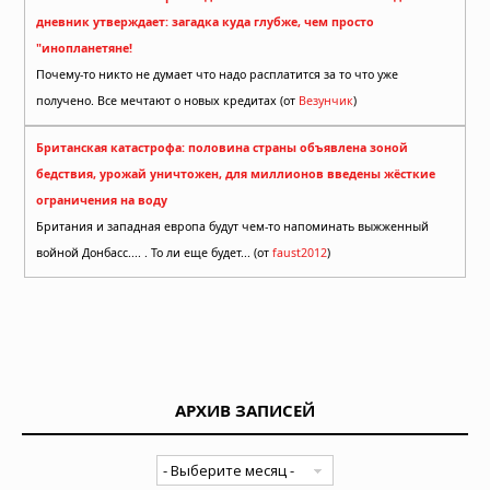
дневник утверждает: загадка куда глубже, чем просто
"инопланетяне!
Почему-то никто не думает что надо расплатится за то что уже
получено. Все мечтают о новых кредитах (от
Везунчик
)
Британская катастрофа: половина страны объявлена зоной
бедствия, урожай уничтожен, для миллионов введены жёсткие
ограничения на воду
Британия и западная европа будут чем-то напоминать выжженный
войной Донбасс.... . То ли еще будет... (от
faust2012
)
АРХИВ ЗАПИСЕЙ