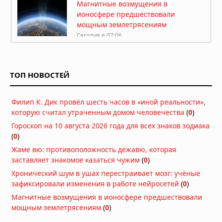
Магнитные возмущения в
ионосфере предшествовали
мощным землетрясениям
Сегодня в 07:06
Хронический шум в ушах
перестраивает мозг: учёные
зафиксировали изменения в работе
ТОП НОВОСТЕЙ
нейросетей
Сегодня в 07:00
Филип К. Дик провёл шесть часов в «иной реальности»,
Новое моделирование разлома Сан-
которую считал утраченным домом человечества
Андреас показало экстремальные
(
0
)
колебания почвы при
Гороскоп на 10 августа 2026 года для всех знаков зодиака
землетрясении
(
0
)
Вчера в 09:22
Жаме вю: противоположность дежавю, которая
Японские учёные начали испытания
заставляет знакомое казаться чужим
(
0
)
препарата для выращивания новых
Хронический шум в ушах перестраивает мозг: учёные
зубов у людей
зафиксировали изменения в работе нейросетей
(
0
)
Вчера в 09:13
Магнитные возмущения в ионосфере предшествовали
На дне Тихого океана найдены зубы
мощным землетрясениям
(
0
)
древнейшей акулы мегалодона