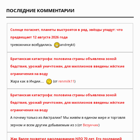
ПОСЛЕДНИЕ КОММЕНТАРИИ
Солнце погаснет, планеты выстроятся в ряд, звёзды упадут: что
предвещает 12 августа 2026 года
тревожники возбудились
andreykt)
Британская катастрофа: половина страны объявлена зоной
бедствия, урожай уничтожен, для миллионов введены жёсткие
ограничения на воду
Жара как в Индии....
(от
renmilk11
)
Британская катастрофа: половина страны объявлена зоной
бедствия, урожай уничтожен, для миллионов введены жёсткие
ограничения на воду
А почему только из Австралии? Мы живём в едином мире и торговля
зерном и всем другим добываемым из з (от
Везунчик
)
Жак Валле посвятил расследованию НЛО 70 лет. Его последний