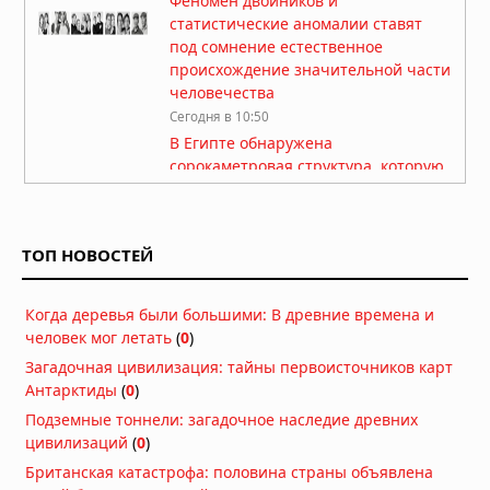
Феномен двойников и
статистические аномалии ставят
под сомнение естественное
происхождение значительной части
человечества
Сегодня в 10:50
В Египте обнаружена
сорокаметровая структура, которую
исследователи называют
«Звёздными вратами»
Сегодня в 10:45
ТОП НОВОСТЕЙ
Подземные тоннели: загадочное
наследие древних цивилизаций
Когда деревья были большими: В древние времена и
Сегодня в 09:00
человек мог летать
(
0
)
Загадочная цивилизация: тайны первоисточников карт
Мохенджо-Даро: уроки древнего
Антарктиды
(
0
)
города
Подземные тоннели: загадочное наследие древних
Сегодня в 08:36
цивилизаций
(
0
)
Тайны древних цивилизаций:
Британская катастрофа: половина страны объявлена
находки, свидетельствующие о