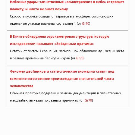
Небесные удары: таинственные «землетрясения в небе» сотрясают
планету, и никто не знает почему
Скорость кусочка болида, от взрывов в атмосфере, сотрясающих
отдельные участки планеты, составляет 1 (от
Gr70
)
В Египте обнаружена сорокаметровая структура, которую
исследователи называют «Звёздными вратами»
Остатки от системы хранения, засыпанной обломками лун Лель и Фета
в разные временные периоды, - хран (от
Gr70
)
Феномен двойников и статистические аномалии ставят под
сомнение естественное происхождение значительной части
человечества
Обычная практика подделки и замены документации в планетарных
масштабах, амнезия по разным причинам (от
Gr70
)