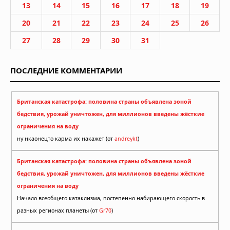
13
14
15
16
17
18
19
20
21
22
23
24
25
26
27
28
29
30
31
ПОСЛЕДНИЕ КОММЕНТАРИИ
Британская катастрофа: половина страны объявлена зоной
бедствия, урожай уничтожен, для миллионов введены жёсткие
ограничения на воду
ну нкаонецто карма их накажет (от
andreykt
)
Британская катастрофа: половина страны объявлена зоной
бедствия, урожай уничтожен, для миллионов введены жёсткие
ограничения на воду
Начало всеобщего катаклизма, постепенно набирающего скорость в
разных регионах планеты (от
Gr70
)