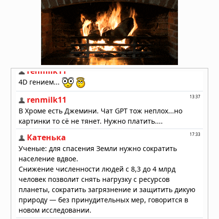
отключения электроэнергии
01.08.2026 в 09:32
Подводный супервулкан Кикай
заполняется свежей магмой: новое
исследование раскрывает механизм
перезарядки гигантских кальдер
01.08.2026 в 08:30
Необычный торнадо ударил по
одному пригороду Чикаго дважды
31.07.2026 в 08:20