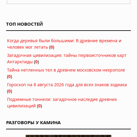
Затонувшие нацистские корабли
стали видны в Дунае из-за
рекордного падения уровня воды
ТОП НОВОСТЕЙ
05.08.2026 в 16:01
Вулкан Фуэго в Гватемале:
Когда деревья были большими: В древние времена и
извержение заставило власти
человек мог летать
(
0
)
объявить оранжевый уровень
опасности
Загадочная цивилизация: тайны первоисточников карт
04.08.2026 в 11:33
Антарктиды
(
0
)
Землетрясение магнитудой 5,5 у
Тайна нетленных тел в древнем московском некрополе
берегов Египта: толчки ощущались
(
0
)
в Каире
Гороскоп на 8 августа 2026 года для всех знаков зодиака
03.08.2026 в 06:38
(
0
)
Супертайфун «Дельфин»: пятый
Подземные тоннели: загадочное наследие древних
циклон максимальной мощности в
цивилизаций
(
0
)
2026 году движется к побережью
Восточной Азии
01.08.2026 в 15:17
РАЗГОВОРЫ У КАМИНА
Землетрясение в Италии: магнитуда
4,7 у Неаполя, повреждения и