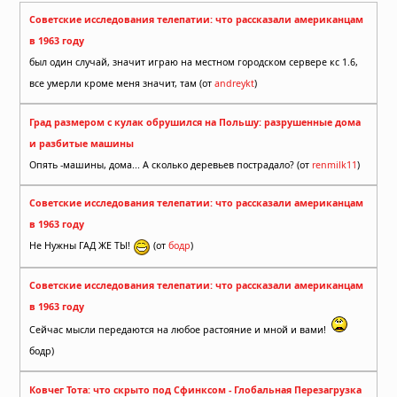
Советские исследования телепатии: что рассказали американцам
в 1963 году
был один случай, значит играю на местном городском сервере кс 1.6,
все умерли кроме меня значит, там (от
andreykt
)
Град размером с кулак обрушился на Польшу: разрушенные дома
и разбитые машины
Опять -машины, дома... А сколько деревьев пострадало? (от
renmilk11
)
Советские исследования телепатии: что рассказали американцам
в 1963 году
Не Нужны ГАД ЖЕ ТЫ!
(от
бодр
)
Советские исследования телепатии: что рассказали американцам
в 1963 году
Сейчас мысли передаются на любое растояние и мной и вами!
бодр)
Ковчег Тота: что скрыто под Сфинксом - Глобальная Перезагрузка