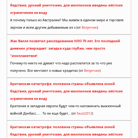
бедствия, урожай уничтожен, для миллионов введены жёсткие
ограничения на воду
А почему только из Австралии? Мы живём в едином мире и торговля
зерном и всем другим добываемым из з (от
Везунчик
)
Жак Валле посвятил расследованию НЛО 70 лет. Его последний
дневник утверждает: загадка куда глубже, чем просто
"инопланетяне!
Почему-то никто не думает что надо расплатится за то что уже
получено. Все мечтают о новых кредитах (от
Везунчик
)
Британская катастрофа: половина страны объявлена зоной
бедствия, урожай уничтожен, для миллионов введены жёсткие
ограничения на воду
Британия и западная европа будут чем-то напоминать выжженный
войной Донбасс.... . То ли еще будет... (от
faust2012
)
Британская катастрофа: половина страны объявлена зоной
бедствия, урожай уничтожен, для миллионов введены жёсткие