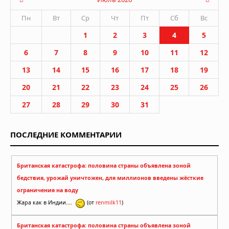
Пн
Вт
Ср
Чт
Пт
Сб
Вс
1
2
3
4
5
6
7
8
9
10
11
12
13
14
15
16
17
18
19
20
21
22
23
24
25
26
27
28
29
30
31
ПОСЛЕДНИЕ КОММЕНТАРИИ
Британская катастрофа: половина страны объявлена зоной
бедствия, урожай уничтожен, для миллионов введены жёсткие
ограничения на воду
Жара как в Индии....
(от
renmilk11
)
Британская катастрофа: половина страны объявлена зоной