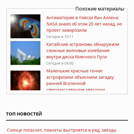
Похожие материалы
Антиматерия в поясах Ван Аллена:
NASA знало об этом 20 лет назад, но
проект заморозили
Сегодня в 10:11
Китайские астрономы обнаружили
сложные волновые колебания
внутри диска Млечного Пути
Сегодня в 09:00
Маленькие красные точки:
астрофизики объяснили загадку
ранней Вселенной
сверхмассивными звёздами
Сегодня в 07:30
Марсоход Perseverance нашёл
органический углерод под
ТОП НОВОСТЕЙ
поверхностью Марса
07.08.2026 в 08:26
Солнце погаснет, планеты выстроятся в ряд, звёзды
На Солнце нашли вихри,