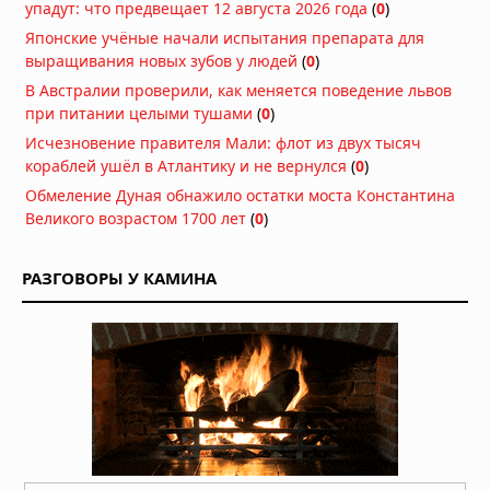
упадут: что предвещает 12 августа 2026 года
объясняющие его загадочное
(
0
)
поведение
Японские учёные начали испытания препарата для
06.08.2026 в 09:26
выращивания новых зубов у людей
(
0
)
В Австралии проверили, как меняется поведение львов
Ракета SpaceX врезалась в Луну на
при питании целыми тушами
(
0
)
скорости 8700 километров в час
Исчезновение правителя Мали: флот из двух тысяч
06.08.2026 в 09:00
кораблей ушёл в Атлантику и не вернулся
(
0
)
Атмосфера Плутона сжалась на 16
Обмеление Дуная обнажило остатки моста Константина
процентов
Великого возрастом 1700 лет
(
0
)
06.08.2026 в 08:13
РАЗГОВОРЫ У КАМИНА
Куда исчезла вода на Марсе: два
ответа на главную загадку Красной
планеты
04.08.2026 в 11:13
Астероиды: не хаос, а порядок,
выстроенный за миллиарды лет
04.08.2026 в 10:30
Как солнечный ветер лишил Марс