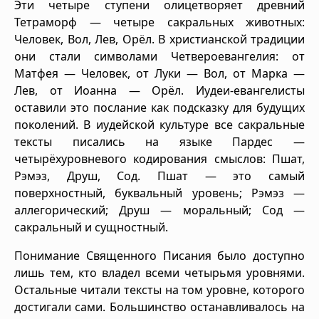
Эти четыре ступени олицетворяет древний
Тетраморф — четыре сакральных животных:
Человек, Вол, Лев, Орёл. В христианской традиции
они стали символами Четвероевангелия: от
Матфея — Человек, от Луки — Вол, от Марка —
Лев, от Иоанна — Орёл. Иудеи-евангелисты
оставили это послание как подсказку для будущих
поколений. В иудейской культуре все сакральные
тексты писались на языке Пардес —
четырёхуровневого кодирования смыслов: Пшат,
Рэмэз, Друш, Сод. Пшат — это самый
поверхностный, буквальный уровень; Рэмэз —
аллегорический; Друш — моральный; Сод —
сакральный и сущностный.
Понимание Священного Писания было доступно
лишь тем, кто владел всеми четырьмя уровнями.
Остальные читали тексты на том уровне, которого
достигали сами. Большинство останавливалось на