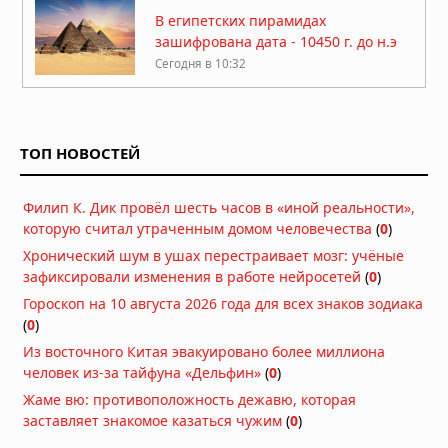
В египетских пирамидах
зашифрована дата - 10450 г. до н.э
Сегодня в 10:32
Таинственные древние
высокотехнологичные тоннели в
Австрии
ТОП НОВОСТЕЙ
Сегодня в 10:31
536 год нашей эры, год, когда небо
Филип К. Дик провёл шесть часов в «иной реальности»,
потемнело
которую считал утраченным домом человечества
(
0
)
Сегодня в 10:29
Хронический шум в ушах перестраивает мозг: учёные
зафиксировали изменения в работе нейросетей
Гигантская пирамида древней
(
0
)
цивилизации в Гунунг Паданге,
Гороскоп на 10 августа 2026 года для всех знаков зодиака
созданная 28000 лет назад
(
0
)
неизвестной цивилизацией
Из восточного Китая эвакуировано более миллиона
Сегодня в 10:27
человек из-за тайфуна «Дельфин»
(
0
)
Филип К. Дик провёл шесть часов в
Жаме вю: противоположность дежавю, которая
«иной реальности», которую считал
заставляет знакомое казаться чужим
(
0
)
утраченным домом человечества