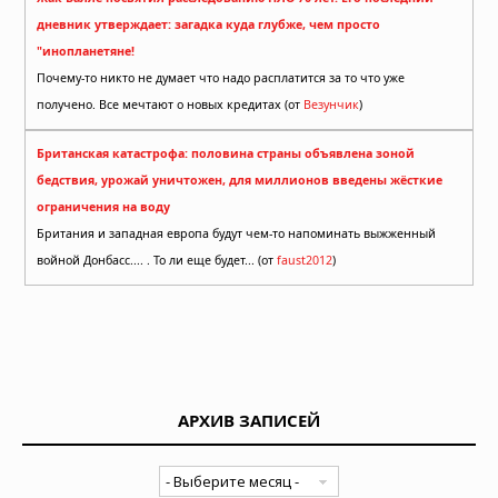
дневник утверждает: загадка куда глубже, чем просто
"инопланетяне!
Почему-то никто не думает что надо расплатится за то что уже
получено. Все мечтают о новых кредитах (от
Везунчик
)
Британская катастрофа: половина страны объявлена зоной
бедствия, урожай уничтожен, для миллионов введены жёсткие
ограничения на воду
Британия и западная европа будут чем-то напоминать выжженный
войной Донбасс.... . То ли еще будет... (от
faust2012
)
АРХИВ ЗАПИСЕЙ