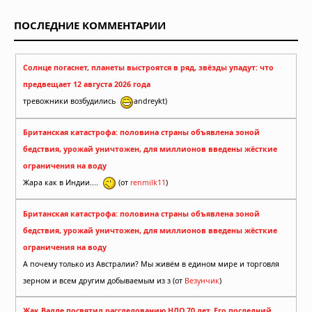
ПОСЛЕДНИЕ КОММЕНТАРИИ
Солнце погаснет, планеты выстроятся в ряд, звёзды упадут: что
предвещает 12 августа 2026 года
тревожники возбудились
andreykt)
Британская катастрофа: половина страны объявлена зоной
бедствия, урожай уничтожен, для миллионов введены жёсткие
ограничения на воду
Жара как в Индии....
(от
renmilk11
)
Британская катастрофа: половина страны объявлена зоной
бедствия, урожай уничтожен, для миллионов введены жёсткие
ограничения на воду
А почему только из Австралии? Мы живём в едином мире и торговля
зерном и всем другим добываемым из з (от
Везунчик
)
Жак Валле посвятил расследованию НЛО 70 лет. Его последний