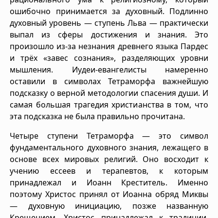
ошибочно принимается за духовный. Подлинно
духовный уровень — ступень Льва — практически
выпал из сферы достижения и знания. Это
произошло из-за незнания древнего языка Пардес
и трёх «завес сознания», разделяющих уровни
мышления. Иудеи-евангелисты намеренно
оставили в символах Тетраморфа важнейшую
подсказку о верной методологии спасения души. И
самая большая трагедия христианства в том, что
эта подсказка не была правильно прочитана.
Четыре ступени Тетраморфа — это символ
фундаментального духовного знания, лежащего в
основе всех мировых религий. Оно восходит к
учению ессеев и терапевтов, к которым
принадлежал и Иоанн Креститель. Именно
поэтому Христос принял от Иоанна обряд Миквы
— духовную инициацию, позже названную
Крещением. Христос принадлежал к традиции,