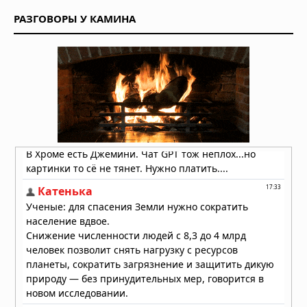
Сегодня в 07:13
РАЗГОВОРЫ У КАМИНА
Жаме вю: противоположность
дежавю, которая заставляет
знакомое казаться чужим
Сегодня в 06:30
Загадка цивилизации долины Инда:
кто расшифрует древний язык
получит миллион долларов
Вчера в 10:04
Солнце погаснет, планеты
выстроятся в ряд, звёзды упадут:
что предвещает 12 августа 2026
года
Вчера в 09:37