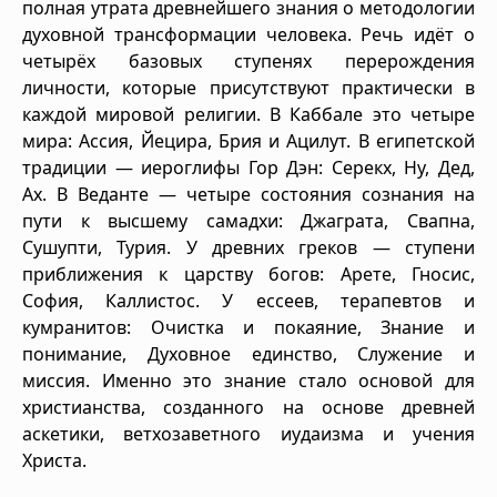
полная утрата древнейшего знания о методологии
духовной трансформации человека. Речь идёт о
четырёх базовых ступенях перерождения
личности, которые присутствуют практически в
каждой мировой религии. В Каббале это четыре
мира: Ассия, Йецира, Брия и Ацилут. В египетской
традиции — иероглифы Гор Дэн: Серекх, Ну, Дед,
Ах. В Веданте — четыре состояния сознания на
пути к высшему самадхи: Джаграта, Свапна,
Сушупти, Турия. У древних греков — ступени
приближения к царству богов: Арете, Гносис,
София, Каллистос. У ессеев, терапевтов и
кумранитов: Очистка и покаяние, Знание и
понимание, Духовное единство, Служение и
миссия. Именно это знание стало основой для
христианства, созданного на основе древней
аскетики, ветхозаветного иудаизма и учения
Христа.