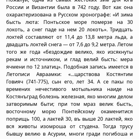
России и Византии была в 742 году. Вот как она
охарактеризована в Русском хронографе: «И зима
бысть люта: Понтьское море померзе на 30
локоть, а снег паде на нем 20 локоть». Тридцать
локтей составляют от 11,4 до 13,8 метра льда, а
двадцать локтей снега — от 7,6 до 9,2 метра. Летом
того же года «бездождие велико, яко изсякнуты
рекам и источником, и глад велий бысть: мера
ячмени по 12 златиц». Подобная запись имеется в
Летописи Авраамки: «...царствова Костянтим
Говияч (741-775), сын его, лет 34. А се пакы по
времених нечестивого мотыльника наиде на
Костянъград болезнь железная, яко многим делом
затворимым быти; при том мраз велик бысть,
восточному морю Понтейскому окаменитися
поприщь 100, а лактей 30, въ выше 20 лактей, яко
вся животы изомроша от студена. Тогда трусу
бывшу велию в Асурии, многи гради погибоша и