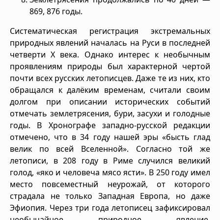
869, 876 годы.
Систематическая регистрация экстремальных
природных явлений началась на Руси в последней
четверти X века. Однако интерес к необычным
проявлениям природы был характерной чертой
почти всех русских летописцев. Даже те из них, кто
обращался к далёким временам, считали своим
долгом при описании исторических событий
отмечать землетрясения, бури, засухи и голодные
годы. В Хронографе западно-русской редакции
отмечено, что в 34 году нашей эры «бысть глад
велик по всей Вселенной». Согласно той же
летописи, в 208 году в Риме случился великий
голод, «яко и человеча мясо ясти». В 250 году имел
место повсеместный неурожай, от которого
страдала не только Западная Европа, но даже
Эфиопия. Через три года летописец зафиксировал
необычайное природное явление,