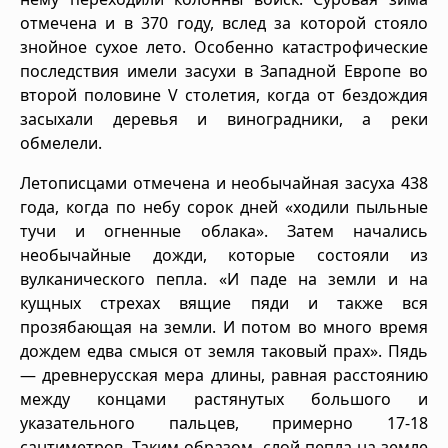
отмечена и в 370 году, вслед за которой стояло
знойное сухое лето. Особенно катастрофические
последствия имели засухи в Западной Европе во
второй половине V столетия, когда от бездождия
засыхали деревья и виноградники, а реки
обмелели.
Летописцами отмечена и необычайная засуха 438
года, когда по небу сорок дней «ходили пыльные
тучи и огненные облака». Затем начались
необычайные дожди, которые состояли из
вулканического пепла. «И паде на земли и на
кущных стрехах вящие пяди и также вся
прозябающая на земли. И потом во много время
дождем едва смыся от земля таковый прах». Пядь
— древнерусская мера длины, равная расстоянию
между концами растянутых большого и
указательного пальцев, примерно 17-18
сантиметров. Таким образом, слой пепла на земле