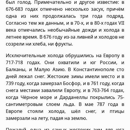
был голод. Примечательно и другое известие: в
676-683 годах отмечено несколько засух, причём
одна из них продолжалась три года подряд.
Согласно тем же данным, и в 70-х, и в 80-х годах VII
века отмечались необычайные дожди и холода в
летнее время. В 676 году из-за ливней и холодов не
созрели ни хлеба, ни фрукты.
Исключительные холода обрушились на Европу в
717-718 годах. Они охватили и юг России, и
Балканы, и Малую Азию. В Константинополе сто
дней лежал снег. Жестокие зимы имели место и в
739 году, когда замерзал Босфор, и в 761 году, когда
снега местами завалили Европу, и в 763-764 годах,
когда Чёрное море и Дарданеллы покрылись 75-
сантиметровым слоем льда. В мае 787 года в
Европе стояли холода, шёл снег, и птицы
замерзали на лету, падая на землю.
Пожалуй, одна из самых жестоких зим для юга