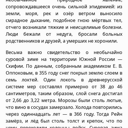
сопровождавшееся очень сильной эпидемией: из
земли, моря, рек и озёр ветром выносило
смрадное дыхание, подобное гною мёртвых тел,
отчего возникали тяжкие и неисцелимые болезни.
Люди бежали от недуга, бросали больных
родственников и друзей, а умерших не хоронили.
Весьма важно свидетельство о необычайно
суровой зиме на территории Южной России —
Скифии. По данным, собранным академиком Е. В.
Оппоковым, в 355 году снег покрыл землю слоем в
семь локтей. Один локоть в древнерусской
системе мер составлял примерно от 38 до 46
сантиметров, таким образом, слой снега достигал
от 2,66 до 3,22 метра. Морозы были столь лютые,
что вино в сосудах замерзало. Холода повторились
через одиннадцать лет — в 366 году. Тогда Рейн
замёрз, и лёд был столь толст и крепок, что по
нему переходили колонны войск. Суровая зима