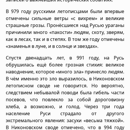
В 979 году русскими летописцами были впервые
отмечены сильные ветры «с вихрем» и великие
страшные грозы. Пронёсшиеся над Русью ураганы
причинили много «пакости» людям, скоту, зверям,
как в лесах, так и в степях. В том же году отмечены
«знаменья в луне, и в солнце и звездах».
Спустя двенадцать лет, в 991 году, на Русь
обрушилась ещё более грозная стихия: великое
наводнение, которое «много зла» принесло людям.
В чём именно это зло выразилось, в Никоновском
летописном своде не говорится. Но вероятно,
следствием небывалой поводи была гибель части
посевов, что повлекло за собой дороговизну
хлеба, а возможно, и голод. Через три года
население Руси страдало от другого
экстремального явления: засухи «весьма тяжкой».
В Никоновском своде отмечено, что в 994 году