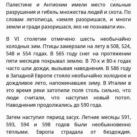
Палестине и Антиохии имели место сильные
разрушения и гибель множества людей и скота. По
словам летописца, «земля разоришася, и многи
земли и гради разоришася, яко не познавати их».
В VI столетии отмечено шесть необычайно
холодных зим. Птицы замерзали на лету в 508, 524,
548 и 554 годах. В 565 году снег на протяжении
пяти месяцев покрывал землю. В 70-х и 80-х годах
часто шли дожди, вызывая наводнения. В 586 году
в Западной Европе стояло необычайно холодное и
дождливое лето, напоминавшее зиму. В Италии в
это время реки затопили поля столь сильно, что
люди считали, что наступил новый потоп.
Наводнения продолжались до 590 года.
Затем наступил период засух. Летние месяцы 591,
593, 594 и 598 годов были необыкновенно
тёплыми. Европа страдала от бездождия.