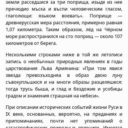
земли расседшися за три поприща, изыде из нее
пречюдио мъска и въспи человеческим гласом,
глаголющи: языком воевать». Поприще —
древнерусская мера расстояния, примерно равная
1,07 километра. Таким образом, лёд на Чёрном
море распространился на сто поприщ — около 107
километров от берега.
Несколькими строками ниже в той же летописи
запись о необычных природных явлениях в годы
царствования Льва Армянина: «При том явися
звезда превозъходняа в образ двою луну
съвокупльшюся и на многи образы разцеляшеся:
тогда трусь быша, и глад и бездожие и усобицы
градом и знамения страшная на небеси».
При описании исторических событий жизни Руси в
IX веке, основанных, вероятно, на преданиях и
припоминаниях, почти нет упоминаний о
катастрофических природных явлениях. Имеется