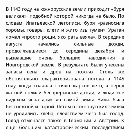
В 1143 году на южнорусские земли приходит «буря
великая», подобной которой никогда не было. По
словам Ипатьевской летописи, буря «разносила
хоромы, товары, клети и жито изь гумен». Ураган
ломал «просто рощи, яко рать взяла». В середине
августа начались сильные дожди,
продолжавшиеся до середины декабря и
вызвавшие очень большие наводнения в
Новгородской земле. В результате были унесены
запасы сена и дров на пожнях. Столь же
обстоятельно охарактеризована погода в 1145
году, когда сначала стояло жаркое лето, а перед
жатвой полили беспрерывные дожди, и люди «не
видехом ясна дни» до самой зимы. Зима была
бесснежной и сырой. Летом в южнорусских землях
не уродились хлеба, следствием чего был голод.
Голод отмечался также в Германии и Австрии. К
ещё большим катастрофическим последствиям