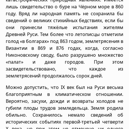
лишь свидетельство о буре на Чёрном море в 860
году. Вряд ли народная память не сохранила бы
сведений о великих стихийных бедствиях, если бы
они принесли тяжёлые испытания жителям
Древней Руси. Тем более что летописцы отметили
голод «в болгарах» под 863 годом, землетрясения в
Византии в 869 и 876 годах, когда, согласно
Никоновскому своду, было разрушено множество
«палат» и даже городов. При этом
засвидетельствовано, что каждое из
землетрясений продолжалось сорок дней.
Можно допустить, что IX век был на Руси весьма
благоприятным в климатическом отношении.
Вероятно, засухи, дожди и возвраты холодов не
губили плоды трудов земледельца. Земля родила
обильно. Сохранилось немало сведений об
исторических событиях первой-третьей четверти
X века, но при этом не отмечено ни одного