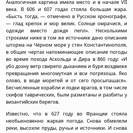
Аналогичная картина имела место и в начале VII
века. В 606 и 607 годах стояла большая жара.
«Бысть тогда, — отмечено в Русском хронографе,
— глад крепок и мор велик. Солнце омрачися, и
одожди вместо дождя пепл». Несколькими
строками ниже в том же источнике дано описание
шторма на Чёрном море у стен Константинополя,
в общих чертах напоминающее описание погоды
во время похода Аскольда и Дира в 860 году: «И
убо дохну ветр свирепо дыханием и буря воздвиже
превращения многомутная и вси погрязоша. Яко
олово, в воде моретей и от сего просыпашася».
Бесчисленные корабли и лодки врагов, в том числе
скифов таврических, были разметаны и разбиты у
византийских берегов.
Известно, что в 627 году во Франции стояла
необыкновенно жаркая погода. Снова обмелели
реки, высохли пруды, ручьи и источники. И снова