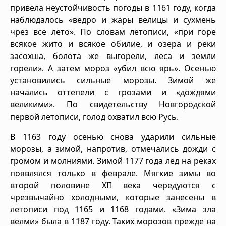
привела неустойчивость погоды в 1161 году, когда
наблюдалось «ведро и жары велицы и сухмень
чрез все лето». По словам летописи, «при горе
всякое жито и всякое обилие, и озера и реки
засохша, болота же выгорели, леса и земли
горели». А затем мороз «убил всю ярь». Осенью
установились сильные морозы. Зимой же
начались оттепели с грозами и «дождями
великими». По свидетельству Новгородской
первой летописи, голод охватил всю Русь.
В 1163 году осенью снова ударили сильные
морозы, а зимой, напротив, отмечались дожди с
громом и молниями. Зимой 1177 года лёд на реках
появлялся только в феврале. Мягкие зимы во
второй половине XII века чередуются с
чрезвычайно холодными, которые занесены в
летописи под 1165 и 1168 годами. «Зима зла
велми» была в 1187 году. Таких морозов прежде на