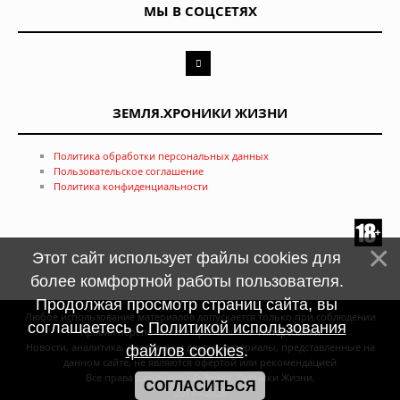
МЫ В СОЦСЕТЯХ
ЗЕМЛЯ.ХРОНИКИ ЖИЗНИ
Политика обработки персональных данных
Пользовательское соглашение
Политика конфиденциальности
Этот сайт использует файлы cookies для
более комфортной работы пользователя.
Продолжая просмотр страниц сайта, вы
Любое использование материалов допускается только при соблюдении
соглашаетесь с
Политикой использования
правил перепечатки и при наличии
гиперссылки
Новости, аналитика, прогнозы и другие материалы, представленные на
файлов cookies
.
данном сайте, не являются офертой или рекомендацией
Все права защищены © Земля. Хроники Жизни,
СОГЛАСИТЬСЯ
2011—2026