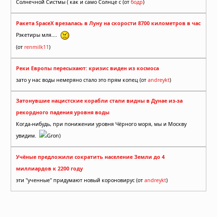
Солнечной Систмы ( как и само Солнце с (от
бодр
)
Ракета SpaceX врезалась в Луну на скорости 8700 километров в час
Рэкетиры мля....
(от
renmilk11
)
Реки Европы пересыхают: кризис виден из космоса
зато у нас воды немеряно стало это прям копец (от
andreykt
)
Затонувшие нацистские корабли стали видны в Дунае из-за
рекордного падения уровня воды
Когда-нибудь, при понижении уровня Чёрного моря, мы и Москву
увидим.
Gron)
Учёные предложили сократить население Земли до 4
миллиардов к 2200 году
эти "ученные" придумают новый короновирус (от
andreykt
)