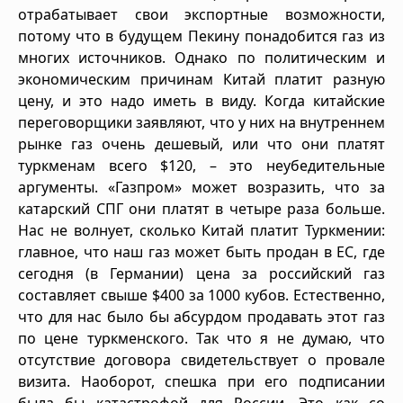
отрабатывает свои экспортные возможности,
потому что в будущем Пекину понадобится газ из
многих источников. Однако по политическим и
экономическим причинам Китай платит разную
цену, и это надо иметь в виду. Когда китайские
переговорщики заявляют, что у них на внутреннем
рынке газ очень дешевый, или что они платят
туркменам всего $120, – это неубедительные
аргументы. «Газпром» может возразить, что за
катарский СПГ они платят в четыре раза больше.
Нас не волнует, сколько Китай платит Туркмении:
главное, что наш газ может быть продан в ЕС, где
сегодня (в Германии) цена за российский газ
составляет свыше $400 за 1000 кубов. Естественно,
что для нас было бы абсурдом продавать этот газ
по цене туркменского. Так что я не думаю, что
отсутствие договора свидетельствует о провале
визита. Наоборот, спешка при его подписании
была бы катастрофой для России. Это как со