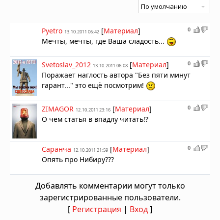
0
Pyetro
[
Материал
]
13.10.2011 06:42
Мечты, мечты, где Ваша сладость...
0
Svetoslav_2012
[
Материал
]
13.10.2011 06:08
Поражает наглость автора "Без пяти минут
гарант..." это ещё посмотрим!
0
ZIMAGOR
[
Материал
]
12.10.2011 23:16
О чем статья в впадлу читать!?
0
Саранча
[
Материал
]
12.10.2011 21:59
Опять про Нибиру???
Добавлять комментарии могут только
зарегистрированные пользователи.
[
Регистрация
|
Вход
]