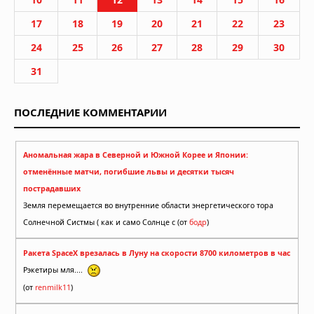
17
18
19
20
21
22
23
24
25
26
27
28
29
30
31
ПОСЛЕДНИЕ КОММЕНТАРИИ
Аномальная жара в Северной и Южной Корее и Японии:
отменённые матчи, погибшие львы и десятки тысяч
пострадавших
Земля перемещается во внутренние области энергетического тора
Солнечной Систмы ( как и само Солнце с (от
бодр
)
Ракета SpaceX врезалась в Луну на скорости 8700 километров в час
Рэкетиры мля....
(от
renmilk11
)