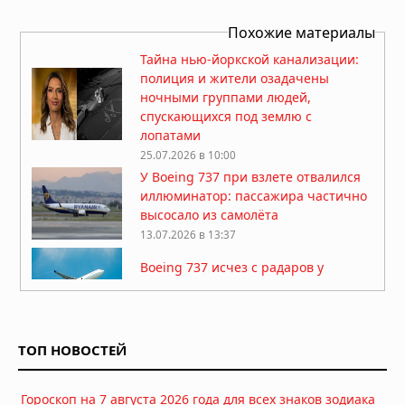
Похожие материалы
Тайна нью-йоркской канализации:
полиция и жители озадачены
ночными группами людей,
спускающихся под землю с
лопатами
25.07.2026 в 10:00
У Boeing 737 при взлете отвалился
иллюминатор: пассажира частично
высосало из самолёта
13.07.2026 в 13:37
Boeing 737 исчез с радаров у
побережья Пакистана
08.07.2026 в 06:43
Американского миллионера-
ТОП НОВОСТЕЙ
охотника насмерть затоптало стадо
слонов в Габоне
25.04.2026 в 07:33
Гороскоп на 7 августа 2026 года для всех знаков зодиака