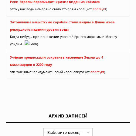
Реки Европы пересыхают: кризис виден из космоса
зато у нас воды немеряно стало это прям копец (от
andreykt
)
Затонувшие нацистские корабли стали видны в Дунае из-за
рекордного падения уровня воды
Когда-нибудь, при понижении уровня Чёрного моря, мы и Москву
увидим.
Gron)
Учёные предложили сократить население Земли до 4
миллиардов к 2200 году
эти "ученные" придумают новый короновирус (от
andreykt
)
АРХИВ ЗАПИСЕЙ