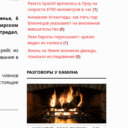
Ракета SpaceX врезалась в Луну на
скорости 8700 километров в час
(
1
)
Аномалия Атлантиды: как пять пар
енье, 6
близнецов указывают на внеземное
бирском
вмешательство
(
0
)
радал,
Реки Европы пересыхают: кризис
виден из космоса
(
1
)
рейс из
Жизнь на Земле возникла дважды,
показало исследование
(
0
)
ывания в
РАЗГОВОРЫ У КАМИНА
7 членов
астоящее