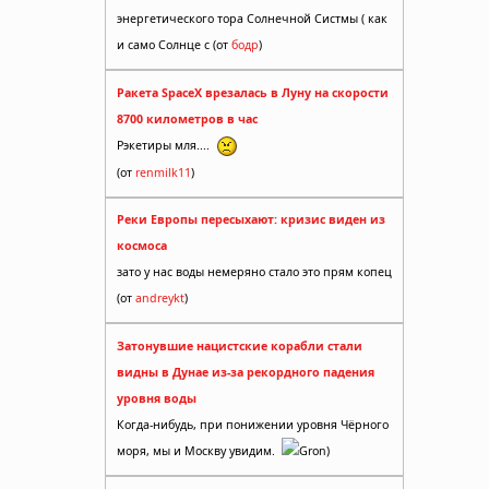
энергетического тора Солнечной Систмы ( как
и само Солнце с (от
бодр
)
Ракета SpaceX врезалась в Луну на скорости
8700 километров в час
Рэкетиры мля....
(от
renmilk11
)
Реки Европы пересыхают: кризис виден из
космоса
зато у нас воды немеряно стало это прям копец
(от
andreykt
)
Затонувшие нацистские корабли стали
видны в Дунае из-за рекордного падения
уровня воды
Когда-нибудь, при понижении уровня Чёрного
моря, мы и Москву увидим.
Gron)