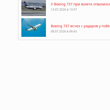
У Boeing 737 при взлете отвалил
13.07.2026 в 13:37
Boeing 737 исчез с радаров у поб
08.07.2026 в 06:43
Американского миллионера-охотни
25.04.2026 в 07:33
Китай закрыл огромную зону возд
причин
13.04.2026 в 09:19
Десятая: в Калифорнии пропал уч
технологии
11.04.2026 в 09:52