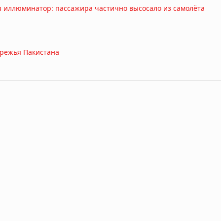
ся иллюминатор: пассажира частично высосало из самолёта
ережья Пакистана
ка насмерть затоптало стадо слонов в Габоне
ушного пространства над Шанхаем на 40 дней без объяснения
ёный-ракетчик, владелец уникального патента на оборонные