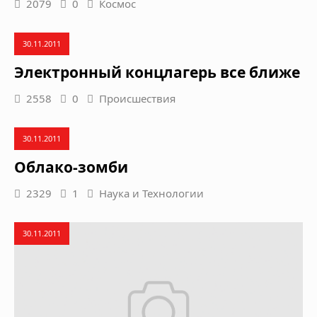
2079
0
Космос
30.11.2011
Электронный концлагерь все ближе
2558
0
Происшествия
30.11.2011
Облако-зомби
2329
1
Наука и Технологии
30.11.2011