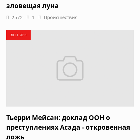
зловещая луна
2572
1
Происшествия
30.11.2011
Тьерри Мейсан: доклад ООН о
преступлениях Асада - откровенная
ложь