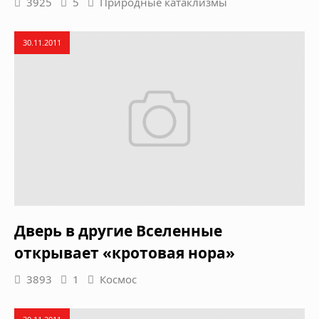
3925
5
Природные катаклизмы
30.11.2011
Дверь в другие Вселенные
открывает «кротовая нора»
3893
1
Космос