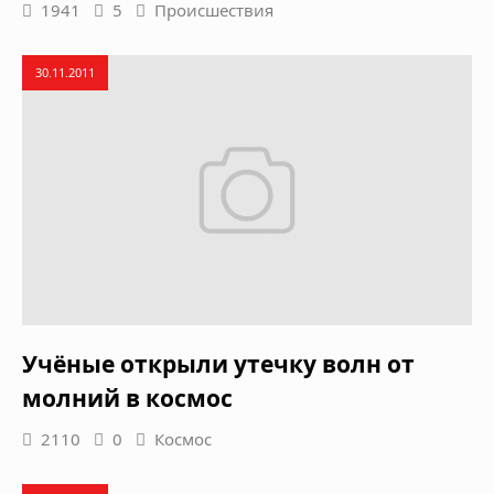
1941
5
Происшествия
30.11.2011
Учёные открыли утечку волн от
молний в космос
2110
0
Космос