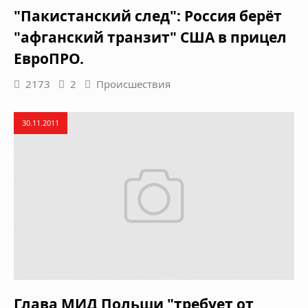
"Пакистанский след": Россия берёт
"афганский транзит" США в прицел
ЕвроПРО.
2173
2
Происшествия
30.11.2011
Глава МИД Польши "требует от