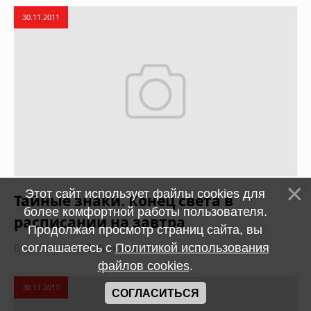
30.11.2011
Этот сайт использует файлы cookies для
Тайные знаки. Конец света в
более комфортной работы пользователя.
расписании на завтра
Продолжая просмотр страниц сайта, вы
3172
1
Гипотезы
соглашаетесь с
Политикой использования
файлов cookies
.
30.11.2011
СОГЛАСИТЬСЯ