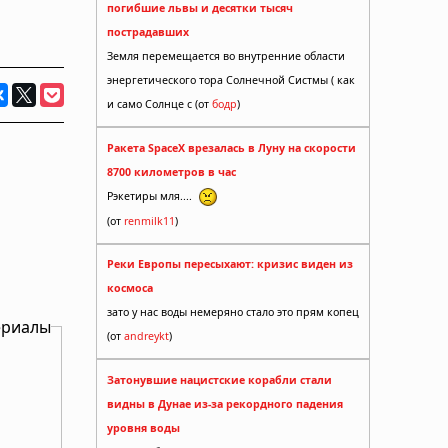
погибшие львы и десятки тысяч
пострадавших
Земля перемещается во внутренние области
энергетического тора Солнечной Систмы ( как
и само Солнце с (от
бодр
)
Ракета SpaceX врезалась в Луну на скорости
8700 километров в час
Рэкетиры мля....
(от
renmilk11
)
Реки Европы пересыхают: кризис виден из
космоса
зато у нас воды немеряно стало это прям копец
ериалы
(от
andreykt
)
Затонувшие нацистские корабли стали
видны в Дунае из-за рекордного падения
уровня воды