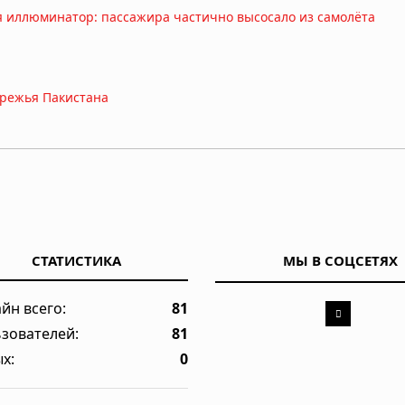
ся иллюминатор: пассажира частично высосало из самолёта
ережья Пакистана
ка насмерть затоптало стадо слонов в Габоне
ушного пространства над Шанхаем на 40 дней без объяснения
СТАТИСТИКА
МЫ В СОЦСЕТЯХ
йн всего:
81
ёный-ракетчик, владелец уникального патента на оборонные
зователей:
81
х:
0