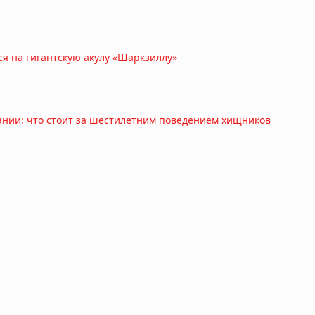
ся на гигантскую акулу «Шаркзиллу»
пании: что стоит за шестилетним поведением хищников
ковой бутылке у берегов Японии
 дьявола: находка возрастом 23 миллиона лет переписывает
я: они используют 13 звуков и «улыбку», чтобы игра не перер