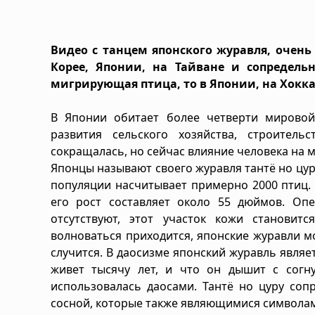
Видео с танцем японского журавля, очен
Корее, Японии, на Тайване и сопредель
мигрирующая птица, то в Японии, на Хокка
В Японии обитает более четверти мировой
развития сельского хозяйства, строител
сокращалась, но сейчас влияние человека на 
Японцы называют своего журавля тантё но цуру
популяции насчитывает примерно 2000 птиц. 
его рост составляет около 55 дюймов. Опе
отсутствуют, этот участок кожи становитс
волноваться приходится, японские журавли 
случится. В даосизме японский журавль являе
живет тысячу лет, и что он дышит с согну
использовалась даосами. Тантё но цуру со
сосной, которые также являющимися символам