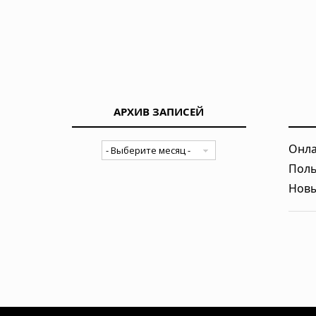
драку
15.07.2026 в 08:30
В Китае нашли предка пауков возр
14.07.2026 в 07:30
АРХИВ ЗАПИСЕЙ
Самки дельфинов умеют избегать 
13.07.2026 в 09:00
Онла
Поль
Медузы заживляют раны за минут
Новы
медицину
13.07.2026 в 06:30
Сон собаки глазами науки
10.07.2026 в 06:02