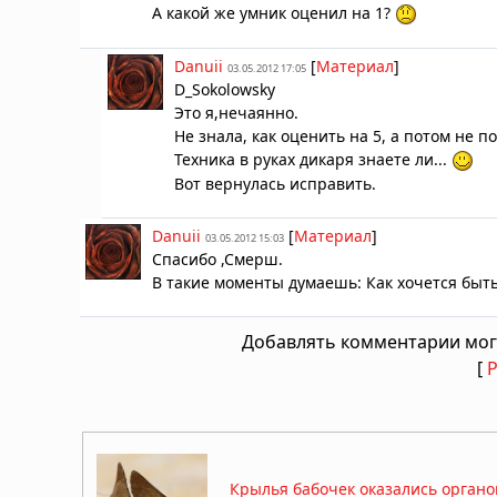
А какой же умник оценил на 1?
Danuii
[
Материал
]
03.05.2012 17:05
D_Sokolowsky
Это я,нечаянно.
Hе знала, как оценить на 5, а потом не п
Техника в руках дикаря знаете ли...
Вот вернулась исправить.
Danuii
[
Материал
]
03.05.2012 15:03
Спасибо ,Смерш.
В такие моменты думаешь: Как хочется быть
Добавлять комментарии мог
[
Крылья бабочек оказались орган