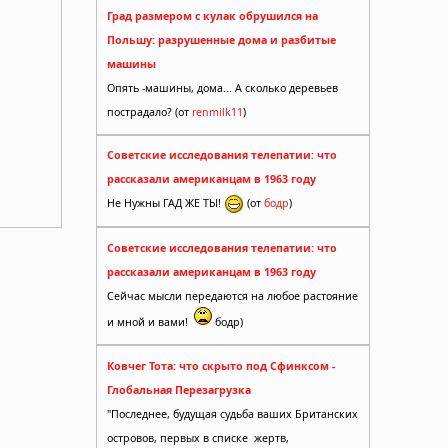
Град размером с кулак обрушился на
Польшу: разрушенные дома и разбитые
машины
Опять -машины, дома... А сколько деревьев
пострадало? (от
renmilk11
)
Советские исследования телепатии: что
рассказали американцам в 1963 году
Не Нужны ГАД ЖЕ ТЫ!
(от
бодр
)
Советские исследования телепатии: что
рассказали американцам в 1963 году
Сейчас мысли передаются на любое растояние
и мной и вами!
бодр)
Ковчег Тота: что скрыто под Сфинксом -
Глобальная Перезагрузка
"Последнее, будущая судьба ваших Британских
осла в
островов, первых в списке жертв,