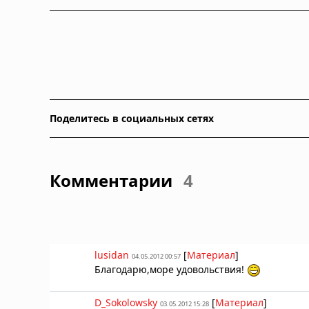
Поделитесь в социальных сетях
Комментарии
4
lusidan
[
Материал
]
04.05.2012 00:57
Благодарю,море удовольствия!
D_Sokolowsky
[
Материал
]
03.05.2012 15:28