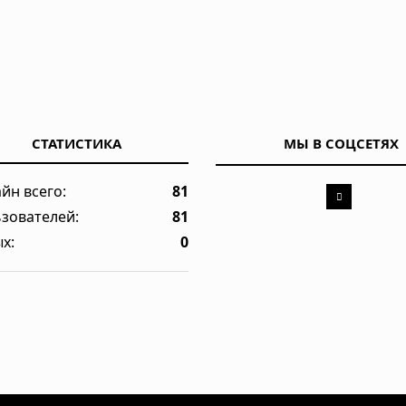
астом 518 млн лет с зачатками клыков
СТАТИСТИКА
МЫ В СОЦСЕТЯХ
насильников по одному их звуку
йн всего:
81
зователей:
81
ы без рубцов: учёные раскрыли механизм, который может изм
х:
0