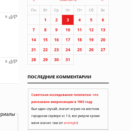
Пн
Вт
Ср
Чт
Пт
Сб
Вс
0
1
2
3
4
5
6
7
8
9
10
11
12
13
14
15
16
17
18
19
20
21
22
23
24
25
26
27
28
29
30
31
0
ПОСЛЕДНИЕ КОММЕНТАРИИ
Советские исследования телепатии: что
рассказали американцам в 1963 году
был один случай, значит играю на местном
ериалы
городском сервере кс 1.6, все умерли кроме
меня значит, там (от
andreykt
)