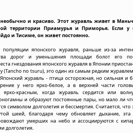
ь необычно и красиво. Этот журавль живет в Мань
ной территории Приамурья и Приморья. Если у 
йдо и Тисиме, он живет постоянно.
 популяции японского журавля, раньше из-за интен
ьства дорог и уменьшения площади болот его по
места гнездования японского журавля в Японии приоста
 (Tancho no tsuru), это один из самым редким журавлем
Японский журавль - птица осторожная, но сильная и 
рение у него ярко-белое, а в верхней части голов
я ярко-красным, когда журавль сердится или волну
моногамны и образуют постоянные пары, но мало ли ч
тся символом долголетия и бессмертия. Считается, что
той шеей, благодаря чему обновляет дыхание, эта 
провождают умерших на небо и ассоциируются с кипа
и долголетия.