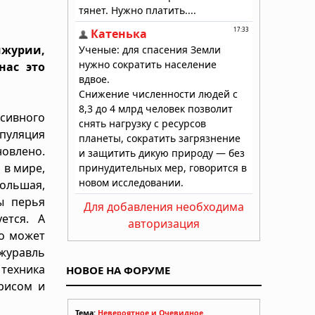
чжурии,
нас это
сивного
пуляция
новлено.
 в мире,
большая,
ы перья
Для добавления необходима
ется. А
авторизация
то может
 журавль
техника
НОВОЕ НА ФОРУМЕ
рисом и
Тема:
Невероятное и Очевидное