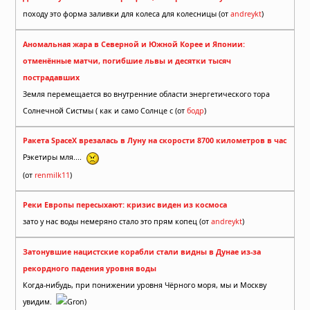
походу это форма заливки для колеса для колесницы (от
andreykt
)
Аномальная жара в Северной и Южной Корее и Японии:
отменённые матчи, погибшие львы и десятки тысяч
пострадавших
Земля перемещается во внутренние области энергетического тора
Солнечной Систмы ( как и само Солнце с (от
бодр
)
Ракета SpaceX врезалась в Луну на скорости 8700 километров в час
Рэкетиры мля....
(от
renmilk11
)
Реки Европы пересыхают: кризис виден из космоса
зато у нас воды немеряно стало это прям копец (от
andreykt
)
Затонувшие нацистские корабли стали видны в Дунае из-за
рекордного падения уровня воды
Когда-нибудь, при понижении уровня Чёрного моря, мы и Москву
увидим.
Gron)