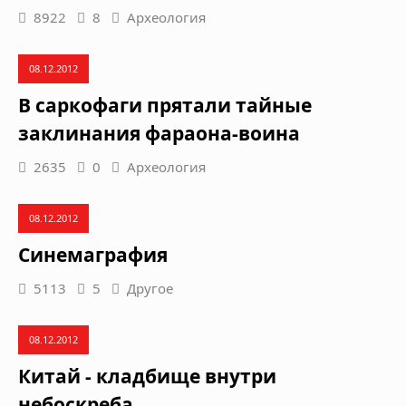
8922
8
Археология
08.12.2012
В саркофаги прятали тайные
заклинания фараона-воина
2635
0
Археология
08.12.2012
Синемаграфия
5113
5
Другое
08.12.2012
Китай - кладбище внутри
небоскреба