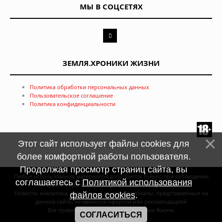
МЫ В СОЦСЕТЯХ
ЗЕМЛЯ.ХРОНИКИ ЖИЗНИ
Политика обработки персональных данных
Пользовательское соглашение
Политика конфиденциальности
Этот сайт использует файлы cookies для
более комфортной работы пользователя.
Продолжая просмотр страниц сайта, вы
Любое использование материалов допускается только при соблюдении
соглашаетесь с
Политикой использования
правил перепечатки и при наличии
гиперссылки
Новости, аналитика, прогнозы и другие материалы, представленные на
файлов cookies
.
данном сайте, не являются офертой или рекомендацией
Все права защищены © Земля. Хроники Жизни,
СОГЛАСИТЬСЯ
2011—2026