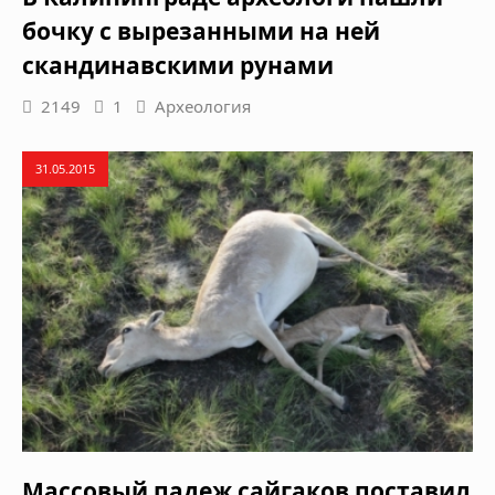
бочку с вырезанными на ней
скандинавскими рунами
2149
1
Археология
31.05.2015
Массовый падеж сайгаков поставил