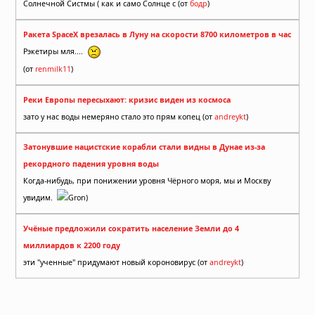
Солнечной Систмы ( как и само Солнце с (от
бодр
)
Ракета SpaceX врезалась в Луну на скорости 8700 километров в час
Рэкетиры мля....
(от
renmilk11
)
Реки Европы пересыхают: кризис виден из космоса
зато у нас воды немеряно стало это прям копец (от
andreykt
)
Затонувшие нацистские корабли стали видны в Дунае из-за
рекордного падения уровня воды
Когда-нибудь, при понижении уровня Чёрного моря, мы и Москву
увидим.
Gron)
Учёные предложили сократить население Земли до 4
миллиардов к 2200 году
эти "ученные" придумают новый короновирус (от
andreykt
)