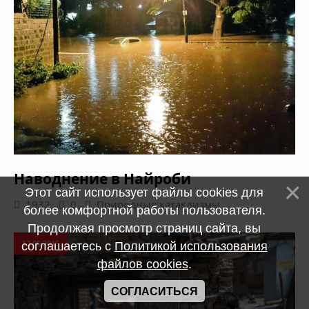
Наводнение в Найроби
Этот сайт использует файлы cookies для
1932
0
Природные катаклизмы
более комфортной работы пользователя.
Продолжая просмотр страниц сайта, вы
13.05.2015
соглашаетесь с
Политикой использования
файлов cookies
.
СОГЛАСИТЬСЯ