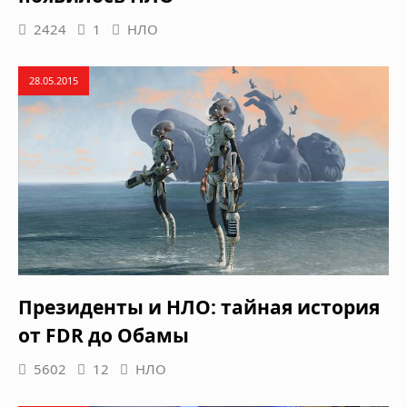
2424
1
НЛО
28.05.2015
Президенты и НЛО: тайная история
от FDR до Обамы
5602
12
НЛО