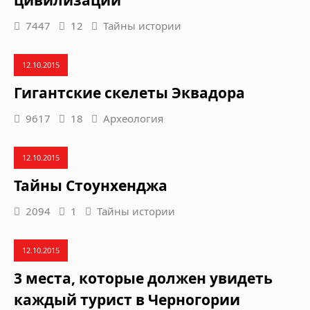
цивилизации
7447
12
Тайны истории
12.10.2015
Гигантские скелеты Эквадора
9617
18
Археология
12.10.2015
Тайны Стоунхенджа
2094
1
Тайны истории
12.10.2015
3 места, которые должен увидеть
каждый турист в Черногории