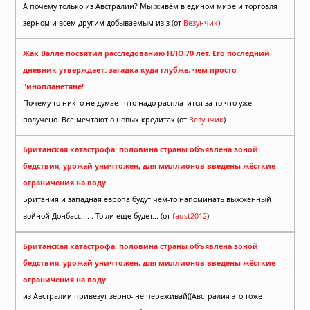
А почему только из Австралии? Мы живём в едином мире и торговля
зерном и всем другим добываемым из з (от
Везунчик
)
Жак Валле посвятил расследованию НЛО 70 лет. Его последний
дневник утверждает: загадка куда глубже, чем просто
"инопланетяне!
Почему-то никто не думает что надо расплатится за то что уже
получено. Все мечтают о новых кредитах (от
Везунчик
)
Британская катастрофа: половина страны объявлена зоной
бедствия, урожай уничтожен, для миллионов введены жёсткие
ограничения на воду
Британия и западная европа будут чем-то напоминать выжженный
войной Донбасс.... . То ли еще будет... (от
faust2012
)
Британская катастрофа: половина страны объявлена зоной
бедствия, урожай уничтожен, для миллионов введены жёсткие
ограничения на воду
из Австралии привезут зерно- не переживай((Австралия это тоже