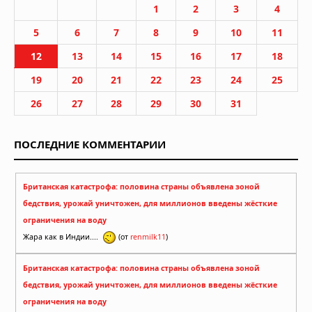
1
2
3
4
5
6
7
8
9
10
11
12
13
14
15
16
17
18
19
20
21
22
23
24
25
26
27
28
29
30
31
ПОСЛЕДНИЕ КОММЕНТАРИИ
Британская катастрофа: половина страны объявлена зоной
бедствия, урожай уничтожен, для миллионов введены жёсткие
ограничения на воду
Жара как в Индии....
(от
renmilk11
)
Британская катастрофа: половина страны объявлена зоной
бедствия, урожай уничтожен, для миллионов введены жёсткие
ограничения на воду