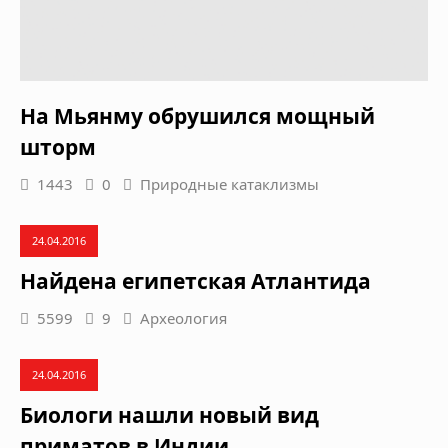
На Мьянму обрушился мощный
шторм
1443
0
Природные катаклизмы
24.04.2016
Найдена египетская Атлантида
5599
9
Археология
24.04.2016
Биологи нашли новый вид
приматов в Индии