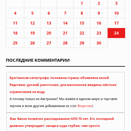
1
2
3
4
5
6
7
8
9
10
11
12
13
14
15
16
17
18
19
20
21
22
23
24
25
26
27
28
29
30
ПОСЛЕДНИЕ КОММЕНТАРИИ
Британская катастрофа: половина страны объявлена зоной
бедствия, урожай уничтожен, для миллионов введены жёсткие
ограничения на воду
А почему только из Австралии? Мы живём в едином мире и торговля
зерном и всем другим добываемым из з (от
Везунчик
)
Жак Валле посвятил расследованию НЛО 70 лет. Его последний
дневник утверждает: загадка куда глубже, чем просто