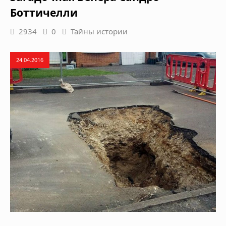
Боттичелли
2934
0
Тайны истории
24.04.2016