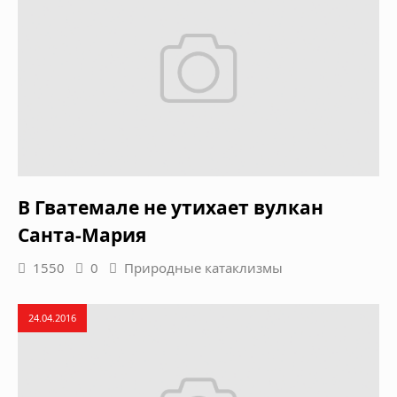
В Гватемале не утихает вулкан
Санта-Мария
1550
0
Природные катаклизмы
24.04.2016