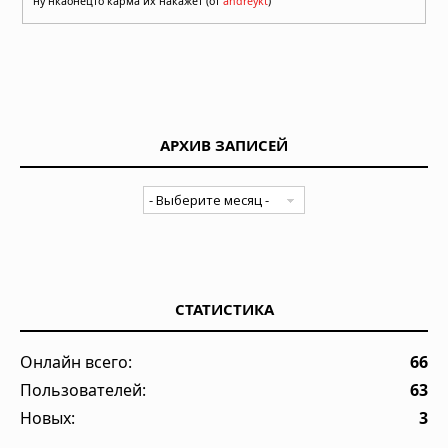
ну нкаонецто карма их накажет (от
andreykt
)
АРХИВ ЗАПИСЕЙ
СТАТИСТИКА
Онлайн всего:
66
Пользователей:
63
Новых:
3