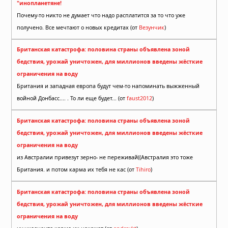
"инопланетяне!
Почему-то никто не думает что надо расплатится за то что уже
получено. Все мечтают о новых кредитах (от
Везунчик
)
Британская катастрофа: половина страны объявлена зоной
бедствия, урожай уничтожен, для миллионов введены жёсткие
ограничения на воду
Британия и западная европа будут чем-то напоминать выжженный
войной Донбасс.... . То ли еще будет... (от
faust2012
)
Британская катастрофа: половина страны объявлена зоной
бедствия, урожай уничтожен, для миллионов введены жёсткие
ограничения на воду
из Австралии привезут зерно- не переживай((Австралия это тоже
Британия. и потом карма их тебя не кас (от
Tihiro
)
Британская катастрофа: половина страны объявлена зоной
бедствия, урожай уничтожен, для миллионов введены жёсткие
ограничения на воду