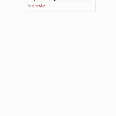
(от
andreykt
)