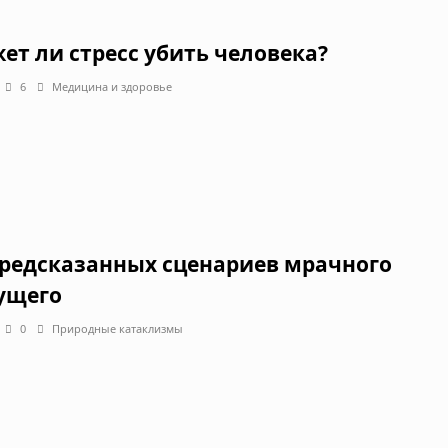
ет ли стресс убить человека?
6
Медицина и здоровье
предсказанных сценариев мрачного
ущего
0
Природные катаклизмы