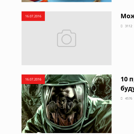
Мож
16.07.2016
3112
10 
16.07.2016
буд
4576