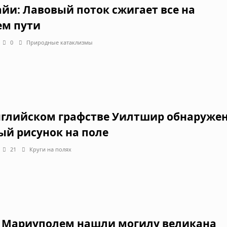
айи: Лавовый поток сжигает все на
ем пути
0
Природные катаклизмы
нглийском графстве Уилтшир обнаруже
ый рисунок на поле
21
Круги на полях
 Мариуполем нашли могилу великана