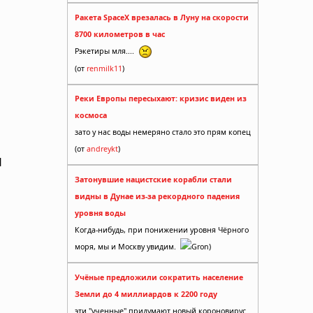
Ракета SpaceX врезалась в Луну на скорости
8700 километров в час
Рэкетиры мля....
(от
renmilk11
)
Реки Европы пересыхают: кризис виден из
космоса
зато у нас воды немеряно стало это прям копец
(от
andreykt
)
н
Затонувшие нацистские корабли стали
видны в Дунае из-за рекордного падения
уровня воды
Когда-нибудь, при понижении уровня Чёрного
моря, мы и Москву увидим.
Gron)
Учёные предложили сократить население
Земли до 4 миллиардов к 2200 году
эти "ученные" придумают новый короновирус