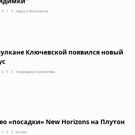
идимки"
1
Наука и Технологии
вулкане Ключевской появился новый
ус
0
Природные катаклизмы
ео «посадки» New Horizons на Плутон
5
Космос