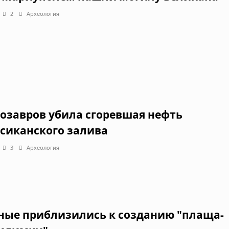
2
Археология
озавров убила сгоревшая нефть
сиканского залива
3
Археология
ные приблизились к созданию "плаща-