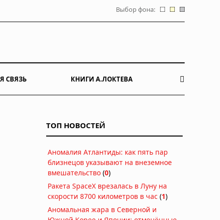
Выбор фона:
Я СВЯЗЬ
КНИГИ А.ЛОКТЕВА
ТОП НОВОСТЕЙ
Аномалия Атлантиды: как пять пар
близнецов указывают на внеземное
вмешательство
(
0
)
Ракета SpaceX врезалась в Луну на
скорости 8700 километров в час
(
1
)
Аномальная жара в Северной и
Южной Корее и Японии: отменённые