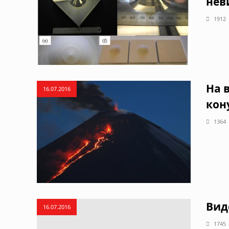
нев
1912
На 
16.07.2016
кон
1364
Вид
16.07.2016
1745