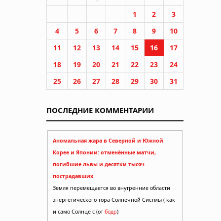
1
2
3
4
5
6
7
8
9
10
11
12
13
14
15
16
17
18
19
20
21
22
23
24
25
26
27
28
29
30
31
ПОСЛЕДНИЕ КОММЕНТАРИИ
Аномальная жара в Северной и Южной
Корее и Японии: отменённые матчи,
погибшие львы и десятки тысяч
пострадавших
Земля перемещается во внутренние области
энергетического тора Солнечной Систмы ( как
и само Солнце с (от
бодр
)