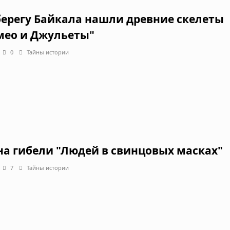
берегу Байкала нашли древние скелеты
мео и Джульеты"
0
Тайны истории
на гибели "Людей в свинцовых масках"
7
Тайны истории