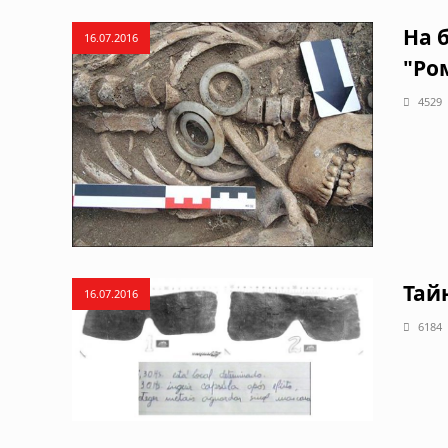
На 
16.07.2016
"Ро
4529
Тай
16.07.2016
6184