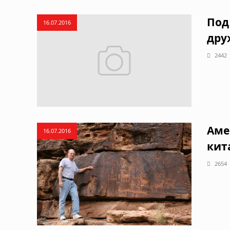
Под
16.07.2016
дру
2442
Аме
16.07.2016
кит
2654