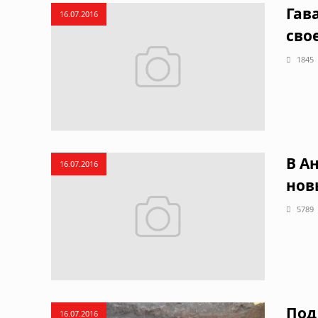
Гав
16.07.2016
сво
1845
В А
16.07.2016
нов
5789
Под
16.07.2016