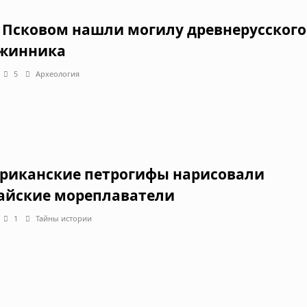
 Псковом нашли могилу древнерусского
жинника
5
Археология
риканские петрогифы нарисовали
айские мореплаватели
1
Тайны истории