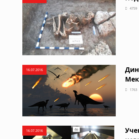
4759
Дин
16.07.2016
Мек
1763
Уче
16.07.2016