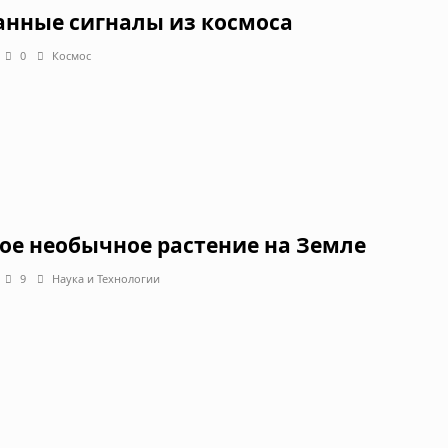
анные сигналы из космоса
0
Космос
ое необычное растение на Земле
9
Наука и Технологии