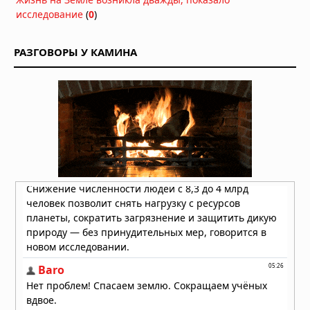
01.08.2026 в 08:30
исследование
(
0
)
Необычный торнадо ударил по
одному пригороду Чикаго дважды
РАЗГОВОРЫ У КАМИНА
31.07.2026 в 08:20
Лесные пожары объявлены
«угрозой национальной
безопасности» в Европе, пламя
распространилось на Грецию и
Великобританию
30.07.2026 в 13:57
Бразилию накрыли мощные
ураганы: пять человек погибли,
тысячи людей не смогли добраться
до дома
30.07.2026 в 12:02
Землетрясение в Японии: число
погибших достигло 13, спасатели
ищут выживших
29.07.2026 в 13:51