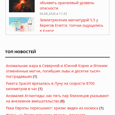
объявить оранжевый уровень
опасности
04.08.2026 в 11:33
Землетрясение магнитудой 5,5 у
берегов Египта: толчки ощущались
в Каире
03.08.2026 в 06:38
Супертайфун «Дельфин»: пятый
циклон максимальной мощности в
ТОП НОВОСТЕЙ
2026 году движется к побережью
Восточной Азии
01.08.2026 в 15:17
Аномальная жара в Северной и Южной Корее и Японии:
Землетрясение в Италии: магнитуда
отменённые матчи, погибшие львы и десятки тысяч
4,7 у Неаполя, повреждения и
пострадавших
(
1
)
отключения электроэнергии
Ракета SpaceX врезалась в Луну на скорости 8700
01.08.2026 в 09:32
километров в час
(
1
)
Подводный супервулкан Кикай
Аномалия Атлантиды: как пять пар близнецов указывают
заполняется свежей магмой: новое
на внеземное вмешательство
(
0
)
исследование раскрывает механизм
Реки Европы пересыхают: кризис виден из космоса
(
1
)
перезарядки гигантских кальдер
Жизнь на Земле возникла дважды, показало