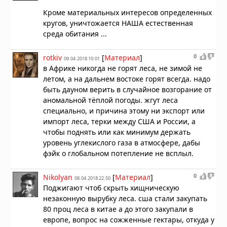
Кроме материальных интересов определенных
кругов, уничтожается НАША естественная
среда обитания ...
0
rotkiv
[
Материал
]
09.04.2018 10:01
в Африке никогда не горят леса, не зимой не
летом, а на дальнем востоке горят всегда. надо
быть дауном верить в случайное возгорание от
аномальной тёплой погоды. жгут леса
специально, и причина этому ни экспорт или
импорт леса, терки между США и России, а
чтобы поднять или как минимум держать
уровень углекислого газа в атмосфере, дабы
фэйк о глобальном потепление не всплыл.
0
Nikolyan
[
Материал
]
08.04.2018 22:50
Поджигают чтоб скрыть хищническую
незаконную вырубку леса. сша стали закупать
80 проц леса в китае а до этого закупали в
европе, вопрос на сожженные гектары, откуда у