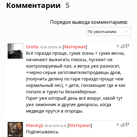
Комментарии
5
Порядок вывода комментариев:
0
Greita
[
Материал
]
10.04.2018 05:59
Всё гораздо проще, сухая осень + сухая весна,
начинают выжигать покосы, пускают не
контролируемый пал, а ветра уже разносят,
+черно-серые заготовители/продавцы дров,
(получить деляну по гари гораздо проще чем
нормальный лес), + дети, гонзающие где и как
попало и туристы безалаберные.
Горит уже который день всё вокруг, какой тут
уже лимонник и другие дикоросы, когда
медведи прутся в огороды.
0
Манжур
[
Материал
]
09.04.2018 10:46
Подписываюсь.