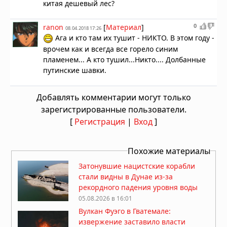
китая дешевый лес?
0
ranon
[
Материал
]
08.04.2018 17:26
Ага и кто там их тушит - НИКТО. В этом году -
врочем как и всегда все горело синим
пламенем... А кто тушил...Никто.... Долбанные
путинские шавки.
Добавлять комментарии могут только
зарегистрированные пользователи.
[
Регистрация
|
Вход
]
Похожие материалы
Затонувшие нацистские корабли
стали видны в Дунае из-за
рекордного падения уровня воды
05.08.2026 в 16:01
Вулкан Фуэго в Гватемале:
извержение заставило власти