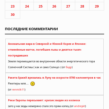
23
24
25
26
27
28
29
30
ПОСЛЕДНИЕ КОММЕНТАРИИ
Аномальная жара в Северной и Южной Корее и Японии:
отменённые матчи, погибшие львы и десятки тысяч
пострадавших
Земля перемещается во внутренние области энергетического тора
Солнечной Систмы ( как и само Солнце с (от
бодр
)
Ракета SpaceX врезалась в Луну на скорости 8700 километров в час
Рэкетиры мля....
(от
renmilk11
)
Реки Европы пересыхают: кризис виден из космоса
зато у нас воды немеряно стало это прям копец (от
andreykt
)