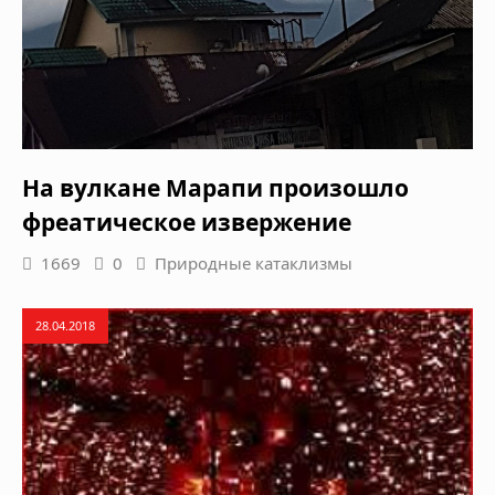
На вулкане Марапи произошло
фреатическое извержение
1669
0
Природные катаклизмы
28.04.2018