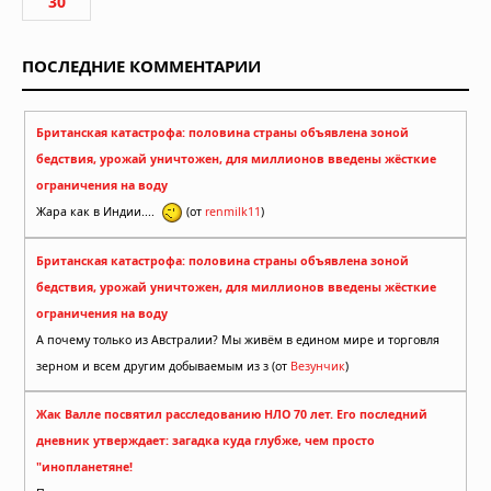
30
ПОСЛЕДНИЕ КОММЕНТАРИИ
Британская катастрофа: половина страны объявлена зоной
бедствия, урожай уничтожен, для миллионов введены жёсткие
ограничения на воду
Жара как в Индии....
(от
renmilk11
)
Британская катастрофа: половина страны объявлена зоной
бедствия, урожай уничтожен, для миллионов введены жёсткие
ограничения на воду
А почему только из Австралии? Мы живём в едином мире и торговля
зерном и всем другим добываемым из з (от
Везунчик
)
Жак Валле посвятил расследованию НЛО 70 лет. Его последний
дневник утверждает: загадка куда глубже, чем просто
"инопланетяне!