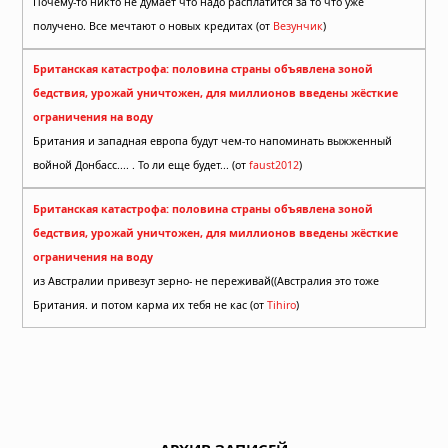
Почему-то никто не думает что надо расплатится за то что уже
получено. Все мечтают о новых кредитах (от
Везунчик
)
Британская катастрофа: половина страны объявлена зоной
бедствия, урожай уничтожен, для миллионов введены жёсткие
ограничения на воду
Британия и западная европа будут чем-то напоминать выжженный
войной Донбасс.... . То ли еще будет... (от
faust2012
)
Британская катастрофа: половина страны объявлена зоной
бедствия, урожай уничтожен, для миллионов введены жёсткие
ограничения на воду
из Австралии привезут зерно- не переживай((Австралия это тоже
Британия. и потом карма их тебя не кас (от
Tihiro
)