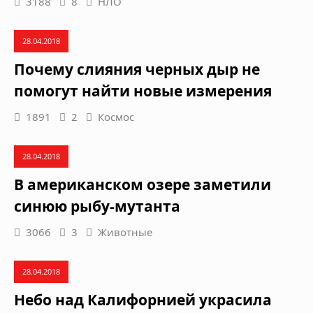
3188
8
НЛО
28.04.2018
Почему слияния черных дыр не
помогут найти новые измерения
1891
2
Космос
28.04.2018
В американском озере заметили
синюю рыбу-мутанта
3066
3
Животные
28.04.2018
Небо над Калифорнией украсила