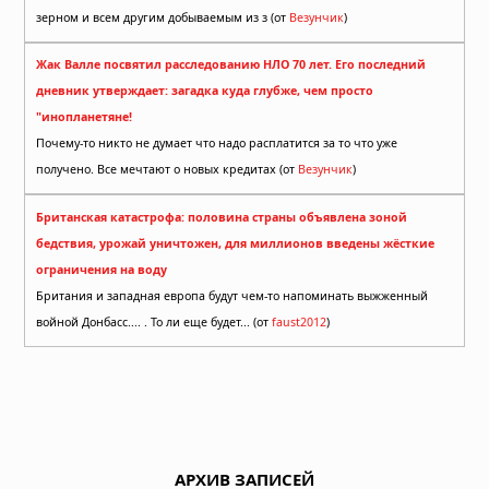
зерном и всем другим добываемым из з (от
Везунчик
)
Жак Валле посвятил расследованию НЛО 70 лет. Его последний
дневник утверждает: загадка куда глубже, чем просто
"инопланетяне!
Почему-то никто не думает что надо расплатится за то что уже
получено. Все мечтают о новых кредитах (от
Везунчик
)
Британская катастрофа: половина страны объявлена зоной
бедствия, урожай уничтожен, для миллионов введены жёсткие
ограничения на воду
Британия и западная европа будут чем-то напоминать выжженный
войной Донбасс.... . То ли еще будет... (от
faust2012
)
АРХИВ ЗАПИСЕЙ