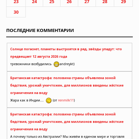
23
24
25
26
27
28
29
30
ПОСЛЕДНИЕ КОММЕНТАРИИ
Солнце погаснет, планеты выстроятся в ряд, звёзды упадут: что
предвещает 12 августа 2026 года
тревожники возбудились
andreykt)
Британская катастрофа: половина страны объявлена зоной
бедствия, урожай уничтожен, для миллионов введены жёсткие
ограничения на воду
Жара как в Индии....
(от
renmilk11
)
Британская катастрофа: половина страны объявлена зоной
бедствия, урожай уничтожен, для миллионов введены жёсткие
ограничения на воду
А почему только из Австралии? Мы живём в едином мире и торговля