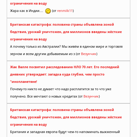
ограничения на воду
Жара как в Индии....
(от
renmilk11
)
Британская катастрофа: половина страны объявлена зоной
бедствия, урожай уничтожен, для миллионов введены жёсткие
ограничения на воду
А почему только из Австралии? Мы живём в едином мире и торговля
зерном и всем другим добываемым из з (от
Везунчик
)
Жак Валле посвятил расследованию НЛО 70 лет. Его последний
дневник утверждает: загадка куда глубже, чем просто
"инопланетяне!
Почему-то никто не думает что надо расплатится за то что уже
получено. Все мечтают о новых кредитах (от
Везунчик
)
Британская катастрофа: половина страны объявлена зоной
бедствия, урожай уничтожен, для миллионов введены жёсткие
ограничения на воду
Британия и западная европа будут чем-то напоминать выжженный