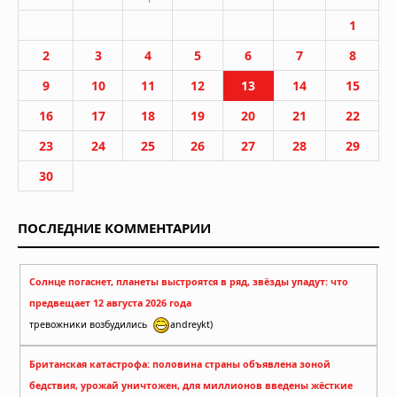
1
2
3
4
5
6
7
8
9
10
11
12
13
14
15
16
17
18
19
20
21
22
23
24
25
26
27
28
29
30
ПОСЛЕДНИЕ КОММЕНТАРИИ
Солнце погаснет, планеты выстроятся в ряд, звёзды упадут: что
предвещает 12 августа 2026 года
тревожники возбудились
andreykt)
Британская катастрофа: половина страны объявлена зоной
бедствия, урожай уничтожен, для миллионов введены жёсткие