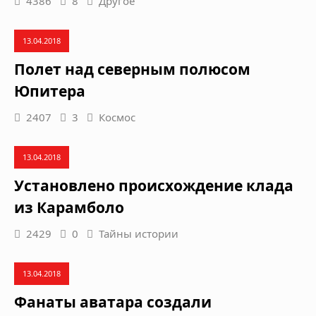
4386
8
Другое
13.04.2018
Полет над северным полюсом
Юпитера
2407
3
Космос
13.04.2018
Установлено происхождение клада
из Карамболо
2429
0
Тайны истории
13.04.2018
Фанаты аватара создали