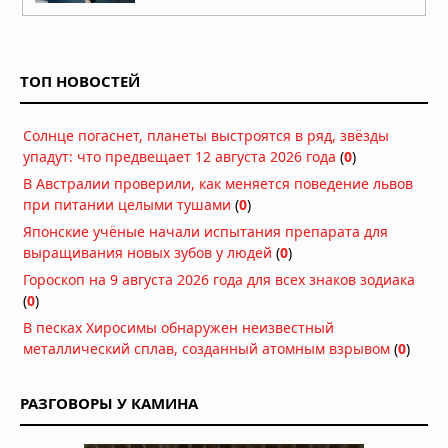
Косатки топят яхты у берегов
Испании: что стоит за шестилетним
поведением хищников
ТОП НОВОСТЕЙ
29.07.2026 в 09:29
Краб провел два месяца в
Солнце погаснет, планеты выстроятся в ряд, звёзды
пластиковой бутылке у берегов
упадут: что предвещает 12 августа 2026 года
(
0
)
Японии
26.07.2026 в 11:32
В Австралии проверили, как меняется поведение львов
при питании целыми тушами
Древнейший предок тасманийского
(
0
)
дьявола: находка возрастом 23
Японские учёные начали испытания препарата для
миллиона лет переписывает
выращивания новых зубов у людей
(
0
)
историю сумчатых хищников
Гороскоп на 9 августа 2026 года для всех знаков зодиака
21.07.2026 в 06:30
(
0
)
Гиены оказались мастерами
В песках Хиросимы обнаружен неизвестный
общения: они используют 13 звуков
металлический сплав, созданный атомным взрывом
(
0
)
и «улыбку», чтобы игра не
переросла в драку
15.07.2026 в 08:30
РАЗГОВОРЫ У КАМИНА
В Китае нашли предка пауков
возрастом 518 млн лет с зачатками