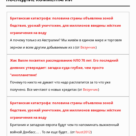
Британская катастрофа: половина страны объявлена зоной
бедствия, урожай уничтожен, для миллионов введены жёсткие
ограничения на воду
А почему только из Австралии? Мы живём в едином мире и торговля
зерном и всем другим добываемым из з (от
Везунчик
)
Жак Валле посвятил расследованию НЛО 70 лет. Его последний
дневник утверждает: загадка куда глубже, чем просто
"инопланетяне!
Почему-то никто не думает что надо расплатится за то что уже
получено. Все мечтают о новых кредитах (от
Везунчик
)
Британская катастрофа: половина страны объявлена зоной
бедствия, урожай уничтожен, для миллионов введены жёсткие
ограничения на воду
Британия и западная европа будут чем-то напоминать выжженный
войной Донбасс.... . То ли еще будет... (от
faust2012
)