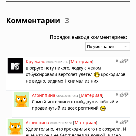
Комментарии
3
Порядок вывода комментариев:
0
Круекало
[
Материал
]
08.04.2018 15:35
в округе нету никого, лодку с челом
отбуксировали вертолет улетел
крокодилов
не видно, видимо 1 снимал из них
0
Агриппина
[
Материал
]
08.04.2018 16:14
Самый интеллигентный,дружелюбный и
продвинутый из всех рептилий
0
Агриппина
[
Материал
]
08.04.2018 10:58
Удивительно, что крокодилы его не сожрали. И
ещё что они не бегут вслед за лодкой. Видно