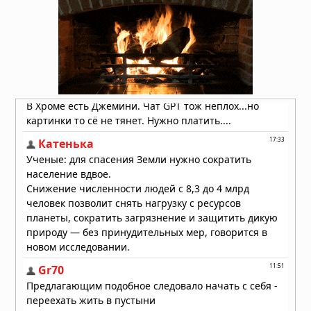
клыков
14.07.2026 в 07:30
Самки дельфинов умеют избегать
насильников по одному их звуку
13.07.2026 в 09:00
Медузы заживляют раны за минуты
без рубцов: учёные раскрыли
механизм, который может изменить
медицину
13.07.2026 в 06:30