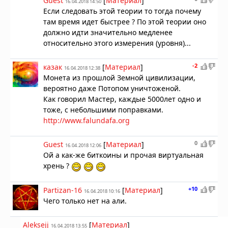
Guest
[
Материал
]
16.04.2018 14:50
Если следовать этой теории то тогда почему
там время идет быстрее ? По этой теории оно
должно идти значительно медленее
относительно этого измерения (уровня)...
-2
казак
[
Материал
]
16.04.2018 12:38
Монета из прошлой Земной цивилизации,
вероятно даже Потопом уничтоженой.
Как говорил Мастер, каждые 5000лет одно и
тоже, с небольшими поправками.
http://www.falundafa.org
0
Guest
[
Материал
]
16.04.2018 12:06
Ой а как-же биткоины и прочая виртуальная
хрень ?
+10
Partizan-16
[
Материал
]
16.04.2018 10:16
Чего только нет на али.
Aleksejj
[
Материал
]
16.04.2018 13:55