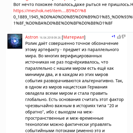
Вот нечто похожее попалось,даже рыться не пришлось.На
https://meshok.net/item....B5%D1%8
0_1889_1945_%D0%A0%D0%B5%D0%B9%D1%85_%D0%9
1%8F_%D0%BA%D0%BE%D0%BF%D0%B8%D1%8F
+1
Astron
[
Материал
]
16.04.2018 09:26
Ролик даёт совершенно точное обозначение
этому артефакту - предмет из параллельного
мира. Во многих верифицированных
источниках не раз подчёркивалось, что
параллельно с нашим миром есть ещё как
минимум два, и в каждом из этих миров
события разворачиваются альтернативно. Так,
в одном из миров нацистская Германия
овладела всеми миром и стала править
глобально. Есть основания считать этот фактор
чрезвычайно важным в историях типа "20 и
обратно", ибо с выходом на меж-
пространственные и меж-временные
технологии можно фактически управлять
событийными потоками (именно это и