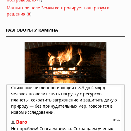
запечатанную 5,5 миллиона лет:
Магнитное поле Земли контролирует ваш разум и
внутри оказался живой мир, никогда
решения
(
0
)
не видевший солнца
Вчера в 07:11
РАЗГОВОРЫ У КАМИНА
15 человек умерли после вскрытия
гробницы польского короля
Казимира IV в 1973 году
Вчера в 07:09
Кто на самом деле построил
загадочные каменные города
Восточной Африки: история,
которую колониальная археология
пыталась стереть
04.08.2026 в 11:37
Змеиная богиня Минойского Крита:
кто она на самом деле?
04.08.2026 в 09:57