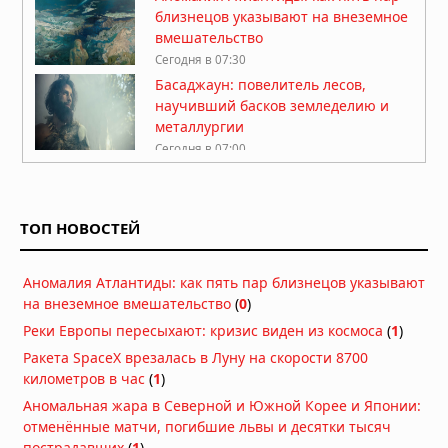
близнецов указывают на внеземное
вмешательство
Сегодня в 07:30
Басаджаун: повелитель лесов,
научивший басков земледелию и
металлургии
Сегодня в 07:00
Легенда хопи о людях-муравьях,
переживших апокалипсис
ТОП НОВОСТЕЙ
Сегодня в 06:30
Антарктида, инопланетяне и
Аномалия Атлантиды: как пять пар близнецов указывают
звёздные врата: загадки ледяного
на внеземное вмешательство
(
0
)
континента
Вчера в 07:54
Реки Европы пересыхают: кризис виден из космоса
(
1
)
Ракета SpaceX врезалась в Луну на скорости 8700
Расшифрованный свиток рассказал
километров в час
(
1
)
о последних часах Платона
Аномальная жара в Северной и Южной Корее и Японии:
Вчера в 07:15
отменённые матчи, погибшие львы и десятки тысяч
В Румынии нашли пещеру,
пострадавших
(
1
)