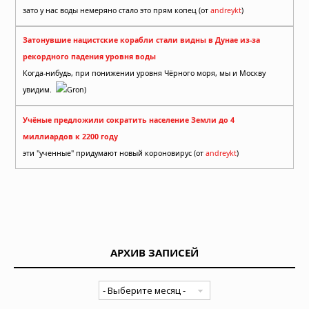
зато у нас воды немеряно стало это прям копец (от
andreykt
)
Затонувшие нацистские корабли стали видны в Дунае из-за
рекордного падения уровня воды
Когда-нибудь, при понижении уровня Чёрного моря, мы и Москву
увидим.
Gron)
Учёные предложили сократить население Земли до 4
миллиардов к 2200 году
эти "ученные" придумают новый короновирус (от
andreykt
)
АРХИВ ЗАПИСЕЙ