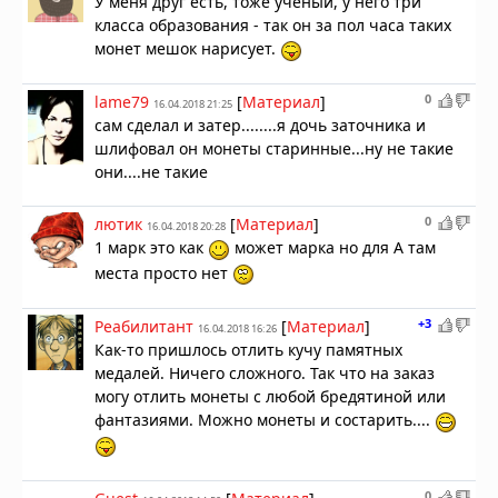
У меня друг есть, тоже ученый, у него три
класса образования - так он за пол часа таких
монет мешок нарисует.
0
lame79
[
Материал
]
16.04.2018 21:25
сам сделал и затер........я дочь заточника и
шлифовал он монеты старинные...ну не такие
они....не такие
0
лютик
[
Материал
]
16.04.2018 20:28
1 марк это как
может марка но для А там
места просто нет
+3
Реабилитант
[
Материал
]
16.04.2018 16:26
Как-то пришлось отлить кучу памятных
медалей. Ничего сложного. Так что на заказ
могу отлить монеты с любой бредятиной или
фантазиями. Можно монеты и состарить....
0