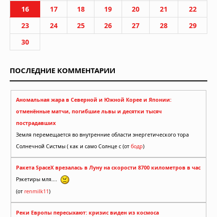
16
17
18
19
20
21
22
23
24
25
26
27
28
29
30
ПОСЛЕДНИЕ КОММЕНТАРИИ
Аномальная жара в Северной и Южной Корее и Японии:
отменённые матчи, погибшие львы и десятки тысяч
пострадавших
Земля перемещается во внутренние области энергетического тора
Солнечной Систмы ( как и само Солнце с (от
бодр
)
Ракета SpaceX врезалась в Луну на скорости 8700 километров в час
Рэкетиры мля....
(от
renmilk11
)
Реки Европы пересыхают: кризис виден из космоса