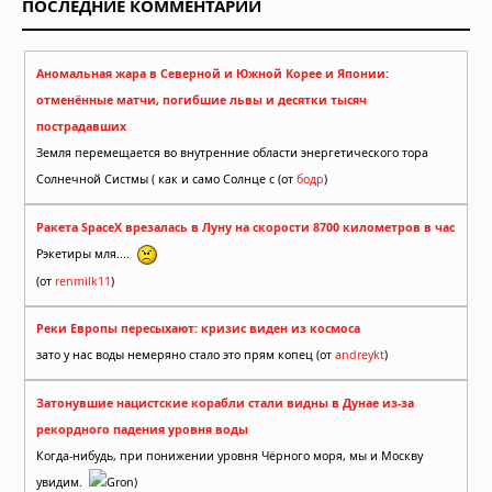
ПОСЛЕДНИЕ КОММЕНТАРИИ
Аномальная жара в Северной и Южной Корее и Японии:
отменённые матчи, погибшие львы и десятки тысяч
пострадавших
Земля перемещается во внутренние области энергетического тора
Солнечной Систмы ( как и само Солнце с (от
бодр
)
Ракета SpaceX врезалась в Луну на скорости 8700 километров в час
Рэкетиры мля....
(от
renmilk11
)
Реки Европы пересыхают: кризис виден из космоса
зато у нас воды немеряно стало это прям копец (от
andreykt
)
Затонувшие нацистские корабли стали видны в Дунае из-за
рекордного падения уровня воды
Когда-нибудь, при понижении уровня Чёрного моря, мы и Москву
увидим.
Gron)