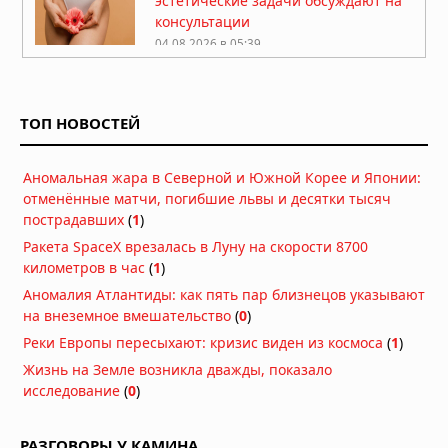
эстетические задачи обсуждают на
консультации
04.08.2026 в 05:39
Какие природные компоненты
помогают поддерживать активность
ТОП НОВОСТЕЙ
03.08.2026 в 06:39
Как перенести стоимость флешки
Аномальная жара в Северной и Южной Корее и Японии:
КТ/МРТ на пациента и поднять чек?
отменённые матчи, погибшие львы и десятки тысяч
03.08.2026 в 05:44
пострадавших
(
1
)
Ракета SpaceX врезалась в Луну на скорости 8700
Фермерский эффект: ученые нашли
километров в час
(
1
бактерии, защищающие детей от
)
аллергии и астмы
Аномалия Атлантиды: как пять пар близнецов указывают
02.08.2026 в 07:00
на внеземное вмешательство
(
0
)
Реки Европы пересыхают: кризис виден из космоса
(
1
)
Стоматологи нашли простой способ
остановить кариес без сверления
Жизнь на Земле возникла дважды, показало
исследование
(
0
)
30.07.2026 в 08:47
УЗИ поверхностных структур и
РАЗГОВОРЫ У КАМИНА