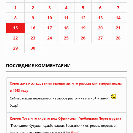
1
2
3
4
5
6
7
8
9
10
11
12
13
14
15
16
17
18
19
20
21
22
23
24
25
26
27
28
29
30
ПОСЛЕДНИЕ КОММЕНТАРИИ
Советские исследования телепатии: что рассказали американцам
в 1963 году
Сейчас мысли передаются на любое растояние и мной и вами!
бодр)
Ковчег Тота: что скрыто под Сфинксом - Глобальная Перезагрузка
"Последнее, будущая судьба ваших Британских островов, первых в
списке жертв, уничтоженных огнё (от
бодр
)