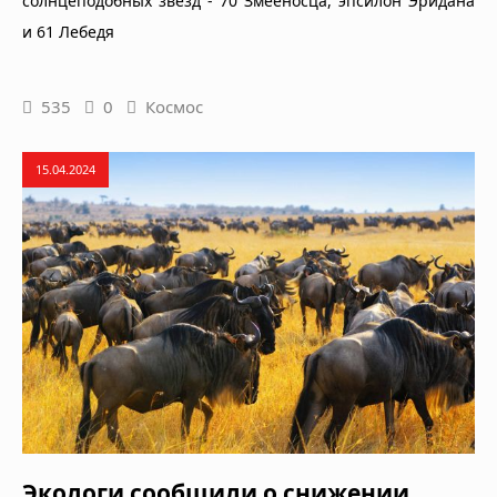
солнцеподобных звезд - 70 Змееносца, эпсилон Эридана
и 61 Лебедя
535
0
Космос
15.04.2024
Экологи сообщили о снижении