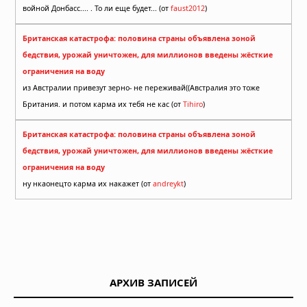
войной Донбасс.... . То ли еще будет... (от
faust2012
)
Британская катастрофа: половина страны объявлена зоной
бедствия, урожай уничтожен, для миллионов введены жёсткие
ограничения на воду
из Австралии привезут зерно- не переживай((Австралия это тоже
Британия. и потом карма их тебя не кас (от
Tihiro
)
Британская катастрофа: половина страны объявлена зоной
бедствия, урожай уничтожен, для миллионов введены жёсткие
ограничения на воду
ну нкаонецто карма их накажет (от
andreykt
)
АРХИВ ЗАПИСЕЙ