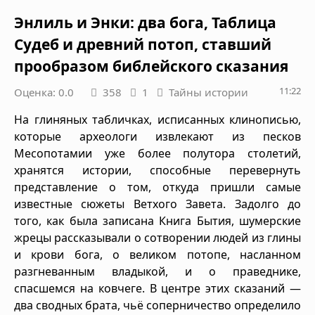
Энлиль и Энки: два бога, Таблица
Судеб и древний потоп, ставший
прообразом библейского сказания
11:22
Оценка: 0.0
358
1
Тайны истории
На глиняных табличках, исписанных клинописью,
которые археологи извлекают из песков
Месопотамии уже более полутора столетий,
хранятся истории, способные перевернуть
представление о том, откуда пришли самые
известные сюжеты Ветхого Завета. Задолго до
того, как была записана Книга Бытия, шумерские
жрецы рассказывали о сотворении людей из глины
и крови бога, о великом потопе, насланном
разгневанным владыкой, и о праведнике,
спасшемся на ковчеге. В центре этих сказаний —
два сводных брата, чьё соперничество определило