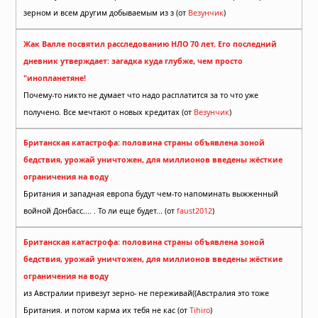
зерном и всем другим добываемым из з (от
Везунчик
)
Жак Валле посвятил расследованию НЛО 70 лет. Его последний
дневник утверждает: загадка куда глубже, чем просто
"инопланетяне!
Почему-то никто не думает что надо расплатится за то что уже
получено. Все мечтают о новых кредитах (от
Везунчик
)
Британская катастрофа: половина страны объявлена зоной
бедствия, урожай уничтожен, для миллионов введены жёсткие
ограничения на воду
Британия и западная европа будут чем-то напоминать выжженный
войной Донбасс.... . То ли еще будет... (от
faust2012
)
Британская катастрофа: половина страны объявлена зоной
бедствия, урожай уничтожен, для миллионов введены жёсткие
ограничения на воду
из Австралии привезут зерно- не переживай((Австралия это тоже
Британия. и потом карма их тебя не кас (от
Tihiro
)