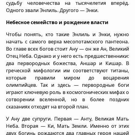
судьбу человечества на тысячелетия вперёд.
Одного звали Энлиль. Другого — Энки.
Небесное семейство и рождение власти
Чтобы понять, кто такие Энлиль и Энки, нужно
начать с самого верха месопотамского пантеона.
Во главе всех богов стоит Ану — он же Ан, Великий
Отец Неба. Однако и у него есть предшественники:
два первородных божества, Аншар и Кишар. В
греческой мифологии им соответствуют титаны,
которые правили миром до воцарения
олимпийцев. Так и здесь — первородные боги
играют ключевую роль в космогонических мифах о
сотворении вселенной, но в более поздних
сказаниях отходят на второй план.
У Ану две супруги. Первая — Анту, Великая Мать
Неба. Вторая — Ки, Мать Земли. Именно от этих
двух богинь рождаются два главных героя нашей