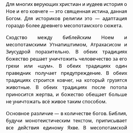
Для многих верующих христиан и иудеев история о
Ное и его ковчеге — это священная истина, данная
Богом. Для историков религии это — адаптация
гораздо более древнего месопотамского сюжета.
Сходство между библейским Ноем и
месопотамскими Утнапиштимом, Атрахасисом и
Зиусудрой поразительно. В обеих традициях
божество решает уничтожить человечество за его
грехи или «шум». В обеих традициях один
праведник получает предупреждение. В обеих
традициях строится ковчег, на который грузятся
животные. В обеих традициях после потопа
приносится жертва, и божество обещает больше
не уничтожать всё живое таким способом.
Основное различие — в количестве богов. Библия,
будучи монотеистическим текстом, приписывает
все действия единому Яхве. В месопотамской