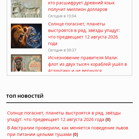
кто расшифрует древний язык
получит миллион долларов
Сегодня в 10:04
Солнце погаснет, планеты
выстроятся в ряд, звёзды упадут:
что предвещает 12 августа 2026
года
Сегодня в 09:37
Исчезновение правителя Мали:
флот из двух тысяч кораблей ушёл в
Атлантику и не вернулся
Сегодня в 09:17
Восемь выживших: почему более
семисот легенд о Потопе называют
ТОП НОВОСТЕЙ
одно и то же число
Вчера в 10:54
Солнце погаснет, планеты выстроятся в ряд, звёзды
Феномен двойников и
упадут: что предвещает 12 августа 2026 года
статистические аномалии ставят
(
0
)
под сомнение естественное
В Австралии проверили, как меняется поведение львов
происхождение значительной части
при питании целыми тушами
(
0
)
человечества