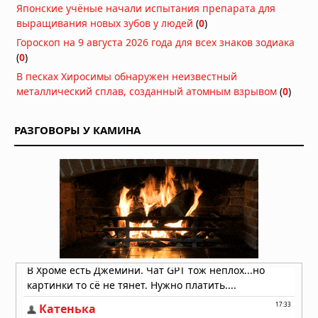
Японские учёные начали испытания препарата для
Вчера в 10:50
выращивания новых зубов у людей
(
0
)
В Египте обнаружена
Гороскоп на 9 августа 2026 года для всех знаков зодиака
сорокаметровая структура, которую
(
0
)
исследователи называют
В песках Хиросимы обнаружен неизвестный
«Звёздными вратами»
металлический сплав, созданный атомным взрывом
(
0
)
Вчера в 10:45
Подземные тоннели: загадочное
РАЗГОВОРЫ У КАМИНА
наследие древних цивилизаций
Вчера в 09:00
Мохенджо-Даро: уроки древнего
города
Вчера в 08:36
Тайны древних цивилизаций:
находки, свидетельствующие о
существовании технологически
развитых обществ
Вчера в 08:30
Обнаружено медное острие копья