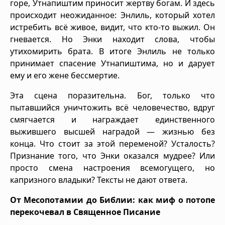
горе, Утнапиштим приносит жертву богам. И здесь
происходит неожиданное: Энлиль, который хотел
истребить всё живое, видит, что кто-то выжил. Он
гневается. Но Энки находит слова, чтобы
утихомирить брата. В итоге Энлиль не только
принимает спасение Утнапиштима, но и дарует
ему и его жене бессмертие.
Эта сцена поразительна. Бог, только что
пытавшийся уничтожить всё человечество, вдруг
смягчается и награждает единственного
выжившего высшей наградой — жизнью без
конца. Что стоит за этой переменой? Усталость?
Признание того, что Энки оказался мудрее? Или
просто смена настроения всемогущего, но
капризного владыки? Тексты не дают ответа.
От Месопотамии до Библии: как миф о потопе
перекочевал в Священное Писание