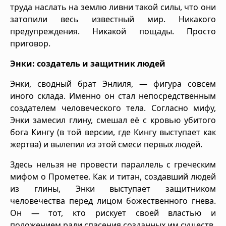
труда наслать на землю ливни такой силы, что они
затопили весь известный мир. Никакого
предупреждения. Никакой пощады. Просто
приговор.
Энки: создатель и защитник людей
Энки, сводный брат Энлиля, — фигура совсем
иного склада. Именно он стал непосредственным
создателем человеческого тела. Согласно мифу,
Энки замесил глину, смешал её с кровью убитого
бога Кингу (в той версии, где Кингу выступает как
жертва) и вылепил из этой смеси первых людей.
Здесь нельзя не провести параллель с греческим
мифом о Прометее. Как и титан, создавший людей
из глины, Энки выступает защитником
человечества перед лицом божественного гнева.
Он — тот, кто рискует своей властью и
положением ради спасения созданных им существ.