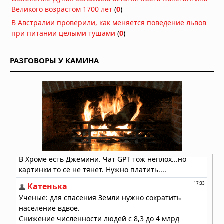
Вчера в 10:06
Великого возрастом 1700 лет
(
0
)
Искусственный интеллект написал
В Австралии проверили, как меняется поведение львов
геном вируса — и он заработал
при питании целыми тушами
(
0
)
07.08.2026 в 08:59
РАЗГОВОРЫ У КАМИНА
Вопреки мифам: мужское либидо
достигает пика в 40 лет, а не в 20
07.08.2026 в 07:00
Гипотеза живого космоса: Вселенная
может быть разумной
06.08.2026 в 09:18
ДНК ребёнка может предсказать
развод родителей
06.08.2026 в 09:13