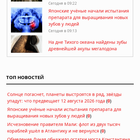
Сегодня в 09:22
Японские учёные начали испытания
препарата для выращивания новых
зубов у людей
Сегодня в 09:13
На дне Тихого океана найдены зубы
древнейшей акулы мегалодона
Сегодня в 08:30
Физики измерили отрицательное
время: фотоны проходят сквозь
ТОП НОВОСТЕЙ
атомы быстрее, чем должны
Сегодня в 08:00
Солнце погаснет, планеты выстроятся в ряд, звёзды
В песках Хиросимы обнаружен
упадут: что предвещает 12 августа 2026 года
неизвестный металлический сплав,
(
0
)
созданный атомным взрывом
Японские учёные начали испытания препарата для
Сегодня в 07:00
выращивания новых зубов у людей
(
0
)
Неведомый поворот: ядро Земли
Исчезновение правителя Мали: флот из двух тысяч
изменило направление под Тихим
кораблей ушёл в Атлантику и не вернулся
(
0
)
океаном
Обмеление Дуная обнажило остатки моста Константина