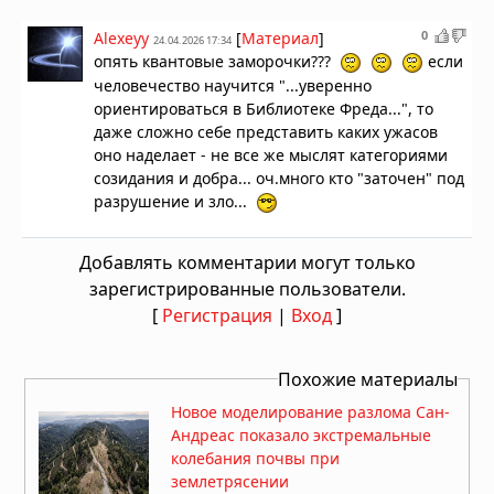
0
Alexeyy
[
Материал
]
24.04.2026 17:34
опять квантовые заморочки???
если
человечество научится "...уверенно
ориентироваться в Библиотеке Фреда...", то
даже сложно себе представить каких ужасов
оно наделает - не все же мыслят категориями
созидания и добра... оч.много кто "заточен" под
разрушение и зло...
Добавлять комментарии могут только
зарегистрированные пользователи.
[
Регистрация
|
Вход
]
Похожие материалы
Новое моделирование разлома Сан-
Андреас показало экстремальные
колебания почвы при
землетрясении