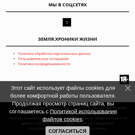
МЫ В СОЦСЕТЯХ
ЗЕМЛЯ.ХРОНИКИ ЖИЗНИ
Политика обработки персональных данных
Пользовательское соглашение
Политика конфиденциальности
Этот сайт использует файлы cookies для
более комфортной работы пользователя.
Продолжая просмотр страниц сайта, вы
Любое использование материалов допускается только при соблюдении
соглашаетесь с
Политикой использования
правил перепечатки и при наличии
гиперссылки
Новости, аналитика, прогнозы и другие материалы, представленные на
файлов cookies
.
данном сайте, не являются офертой или рекомендацией
Все права защищены © Земля. Хроники Жизни,
СОГЛАСИТЬСЯ
2011—2026