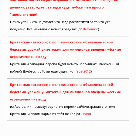
дневник утверждает: загадка куда глубже, чем просто
"инопланетяне!
Почему-то никто не думает что надо расплатится за то что уже
получено. Все мечтают о новых кредитах (от
Везунчик
)
Британская катастрофа: половина страны объявлена зоной
бедствия, урожай уничтожен, для миллионов введены жёсткие
ограничения на воду
Британия и западная европа будут чем-то напоминать выжженный
войной Донбасс.... . То ли еще будет... (от
faust2012
)
Британская катастрофа: половина страны объявлена зоной
бедствия, урожай уничтожен, для миллионов введены жёсткие
ограничения на воду
из Австралии привезут зерно- не переживай((Австралия это тоже
Британия. и потом карма их тебя не кас (от
Tihiro
)