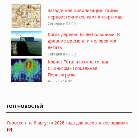
Загадочная цивилизация: тайны
первоисточников карт Антарктиды
Сегодня в 07:00
Когда деревья были большими: В
древние времена и человек мог
летать
Сегодня в 06:30
Ковчег Тота: что скрыто под
Сфинксом - Глобальная
Перезагрузка
Вчера в 16:30
Диск Сабу: 5000-летний артефакт,
который не могут объяснить
ТОП НОВОСТЕЙ
Вчера в 08:10
Советские исследования телепатии:
Гороскоп на 8 августа 2026 года для всех знаков зодиака
что рассказали американцам в 1963
(
0
)
году
Вчера в 07:44