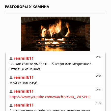
Забытая табличка из Диспилио:
РАЗГОВОРЫ У КАМИНА
письменность на 2000 лет старше
шумерской
Вчера в 06:30
Ангелы как представители
высокоразвитой цивилизации из
другого измерения
06.08.2026 в 08:00
Аномалия Атлантиды: как пять пар
близнецов указывают на внеземное
вмешательство
06.08.2026 в 07:30
Басаджаун: повелитель лесов,
научивший басков земледелию и
металлургии
06.08.2026 в 07:00
Легенда хопи о людях-муравьях,
переживших апокалипсис
06.08.2026 в 06:30