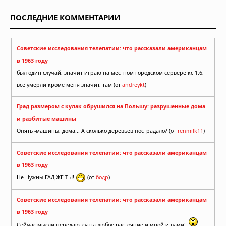
ПОСЛЕДНИЕ КОММЕНТАРИИ
Советские исследования телепатии: что рассказали американцам
в 1963 году
был один случай, значит играю на местном городском сервере кс 1.6,
все умерли кроме меня значит, там (от
andreykt
)
Град размером с кулак обрушился на Польшу: разрушенные дома
и разбитые машины
Опять -машины, дома... А сколько деревьев пострадало? (от
renmilk11
)
Советские исследования телепатии: что рассказали американцам
в 1963 году
Не Нужны ГАД ЖЕ ТЫ!
(от
бодр
)
Советские исследования телепатии: что рассказали американцам
в 1963 году
Сейчас мысли передаются на любое растояние и мной и вами!