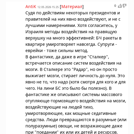
0
AntiK
[
Материал
]
12.05.2026 15:25
Судя по действиям некоторых президентов и
правителей на них явно воздействуют, и не с
лучшими намерениями. Хотя согласитесь, у
Израиля методы воздействия на правящую
верхушку на много эффективней: БЧ ракеты в
квартире умиротворяет навсегда. Супруги -
еврейки - тоже сильны метод.
В фантастике, да даже в игре "Сталкер",
встречается описание систем воздействия на
мозги. В Сталкере это "Радар", но он просто
выжигает мозги, стирает личность до нуля. Это
явно не то, что надо (хотя смотря для кого и для
чего. На лини БС это было бы полезно). В
фантастике же описывают системы массового
отупляюще-тормозящего воздействия на мозги,
воздействующие на людей тихо,
умиротворяющее, как мощные седативные
средства. Люди превращаются в разумные (или
полуразумные) овощи, не возражающие даже
при "поедании" их или их детей и ресурсов.