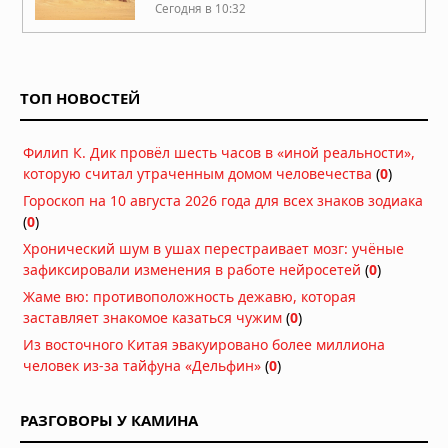
Сегодня в 10:32
Таинственные древние
высокотехнологичные тоннели в
Австрии
ТОП НОВОСТЕЙ
Сегодня в 10:31
536 год нашей эры, год, когда небо
Филип К. Дик провёл шесть часов в «иной реальности»,
потемнело
которую считал утраченным домом человечества
(
0
)
Сегодня в 10:29
Гороскоп на 10 августа 2026 года для всех знаков зодиака
(
0
)
Гигантская пирамида древней
цивилизации в Гунунг Паданге,
Хронический шум в ушах перестраивает мозг: учёные
созданная 28000 лет назад
зафиксировали изменения в работе нейросетей
(
0
)
неизвестной цивилизацией
Жаме вю: противоположность дежавю, которая
Сегодня в 10:27
заставляет знакомое казаться чужим
(
0
)
Филип К. Дик провёл шесть часов в
Из восточного Китая эвакуировано более миллиона
«иной реальности», которую считал
человек из-за тайфуна «Дельфин»
(
0
)
утраченным домом человечества
Сегодня в 07:13
РАЗГОВОРЫ У КАМИНА
Жаме вю: противоположность
дежавю, которая заставляет