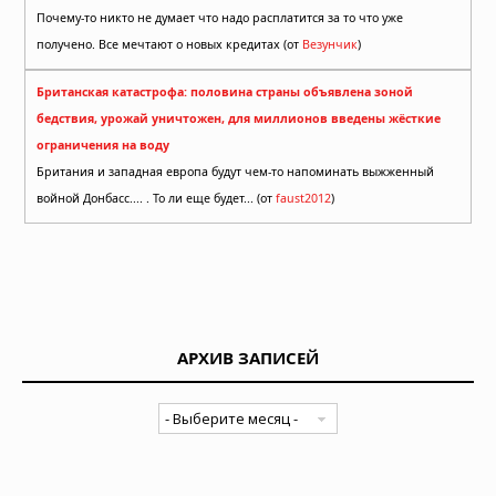
Почему-то никто не думает что надо расплатится за то что уже
получено. Все мечтают о новых кредитах (от
Везунчик
)
Британская катастрофа: половина страны объявлена зоной
бедствия, урожай уничтожен, для миллионов введены жёсткие
ограничения на воду
Британия и западная европа будут чем-то напоминать выжженный
войной Донбасс.... . То ли еще будет... (от
faust2012
)
АРХИВ ЗАПИСЕЙ