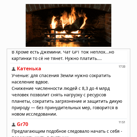
знакомое казаться чужим
Сегодня в 06:30
Загадка цивилизации долины Инда:
кто расшифрует древний язык
получит миллион долларов
Вчера в 10:04
Солнце погаснет, планеты
выстроятся в ряд, звёзды упадут:
что предвещает 12 августа 2026
года
Вчера в 09:37