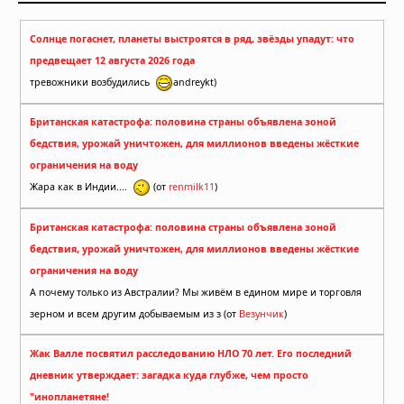
Солнце погаснет, планеты выстроятся в ряд, звёзды упадут: что
предвещает 12 августа 2026 года
тревожники возбудились
andreykt)
Британская катастрофа: половина страны объявлена зоной
бедствия, урожай уничтожен, для миллионов введены жёсткие
ограничения на воду
Жара как в Индии....
(от
renmilk11
)
Британская катастрофа: половина страны объявлена зоной
бедствия, урожай уничтожен, для миллионов введены жёсткие
ограничения на воду
А почему только из Австралии? Мы живём в едином мире и торговля
зерном и всем другим добываемым из з (от
Везунчик
)
Жак Валле посвятил расследованию НЛО 70 лет. Его последний
дневник утверждает: загадка куда глубже, чем просто
"инопланетяне!