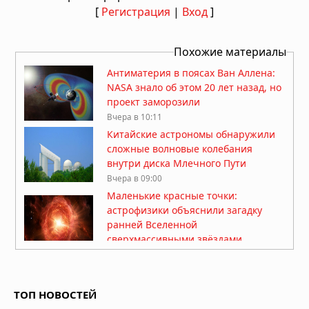
[
Регистрация
|
Вход
]
Похожие материалы
Антиматерия в поясах Ван Аллена:
NASA знало об этом 20 лет назад, но
проект заморозили
Вчера в 10:11
Китайские астрономы обнаружили
сложные волновые колебания
внутри диска Млечного Пути
Вчера в 09:00
Маленькие красные точки:
астрофизики объяснили загадку
ранней Вселенной
сверхмассивными звёздами
Вчера в 07:30
Марсоход Perseverance нашёл
органический углерод под
ТОП НОВОСТЕЙ
поверхностью Марса