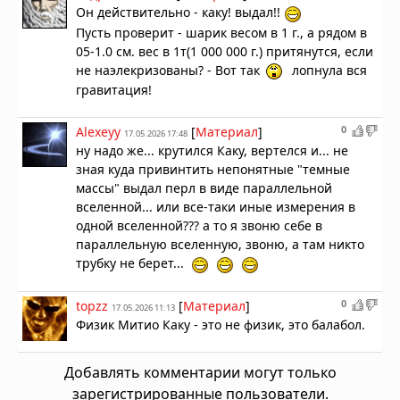
Он действительно - каку! выдал!!
Пусть проверит - шарик весом в 1 г., а рядом в
05-1.0 см. вес в 1т(1 000 000 г.) притянутся, если
не наэлекризованы? - Вот так
лопнула вся
гравитация!
0
Alexeyy
[
Материал
]
17.05.2026 17:48
ну надо же... крутился Каку, вертелся и... не
зная куда привинтить непонятные "темные
массы" выдал перл в виде параллельной
вселенной... или все-таки иные измерения в
одной вселенной??? а то я звоню себе в
параллельную вселенную, звоню, а там никто
трубку не берет...
0
topzz
[
Материал
]
17.05.2026 11:13
Физик Митио Каку - это не физик, это балабол.
Добавлять комментарии могут только
зарегистрированные пользователи.