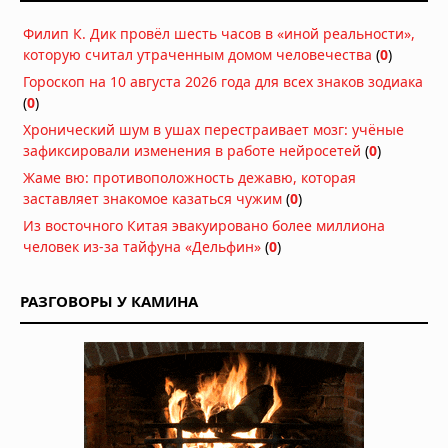
07.08.2026 в 08:26
Филип К. Дик провёл шесть часов в «иной реальности»,
На Солнце нашли вихри,
которую считал утраченным домом человечества
объясняющие его загадочное
(
0
)
поведение
Гороскоп на 10 августа 2026 года для всех знаков зодиака
06.08.2026 в 09:26
(
0
)
Хронический шум в ушах перестраивает мозг: учёные
Ракета SpaceX врезалась в Луну на
зафиксировали изменения в работе нейросетей
(
0
)
скорости 8700 километров в час
Жаме вю: противоположность дежавю, которая
06.08.2026 в 09:00
заставляет знакомое казаться чужим
(
0
)
Атмосфера Плутона сжалась на 16
Из восточного Китая эвакуировано более миллиона
процентов
человек из-за тайфуна «Дельфин»
(
0
)
06.08.2026 в 08:13
РАЗГОВОРЫ У КАМИНА
Куда исчезла вода на Марсе: два
ответа на главную загадку Красной
планеты
04.08.2026 в 11:13
Астероиды: не хаос, а порядок,
выстроенный за миллиарды лет
04.08.2026 в 10:30