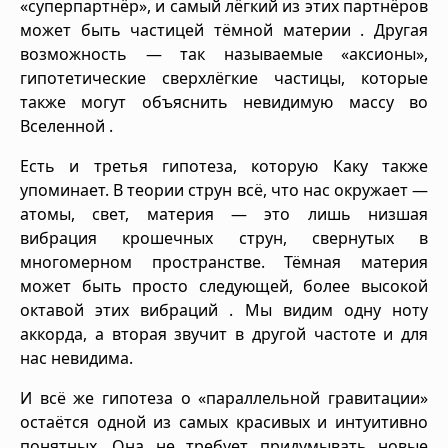
«суперпартнёр», и самый лёгкий из этих партнёров
может быть частицей тёмной материи . Другая
возможность — так называемые «аксионы»,
гипотетические сверхлёгкие частицы, которые
также могут объяснить невидимую массу во
Вселенной .
Есть и третья гипотеза, которую Каку также
упоминает. В теории струн всё, что нас окружает —
атомы, свет, материя — это лишь низшая
вибрация крошечных струн, свернутых в
многомерном пространстве. Тёмная материя
может быть просто следующей, более высокой
октавой этих вибраций . Мы видим одну ноту
аккорда, а вторая звучит в другой частоте и для
нас невидима.
И всё же гипотеза о «параллельной гравитации»
остаётся одной из самых красивых и интуитивно
понятных. Она не требует придумывать новые