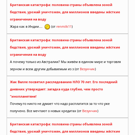
Британская катастрофа: половина страны объявлена зоной
бедствия, урожай уничтожен, для миллионов введены жёсткие
ограничения на воду
Жара как в Индии....
(от
renmilk11
)
Британская катастрофа: половина страны объявлена зоной
бедствия, урожай уничтожен, для миллионов введены жёсткие
ограничения на воду
А почему только из Австралии? Мы живём в едином мире и торговля
зерном и всем другим добываемым из з (от
Везунчик
)
Жак Валле посвятил расследованию НЛО 70 лет. Его последний
дневник утверждает: загадка куда глубже, чем просто
"инопланетяне!
Почему-то никто не думает что надо расплатится за то что уже
получено. Все мечтают о новых кредитах (от
Везунчик
)
Британская катастрофа: половина страны объявлена зоной
бедствия, урожай уничтожен, для миллионов введены жёсткие