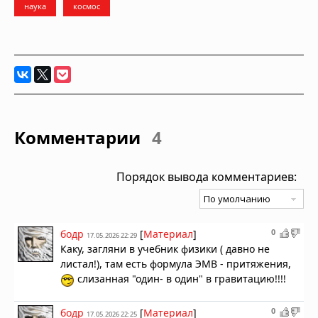
наука
космос
Комментарии
4
Порядок вывода комментариев:
0
бодр
[
Материал
]
17.05.2026 22:29
Каку, загляни в учебник физики ( давно не
листал!), там есть формула ЭМВ - притяжения,
слизанная "один- в один" в гравитацию!!!!
0
бодр
[
Материал
]
17.05.2026 22:25