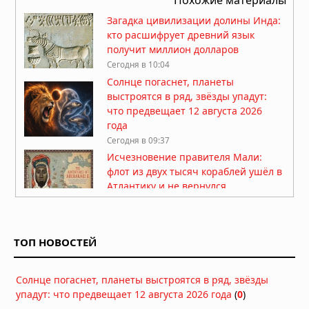
Загадка цивилизации долины Инда:
кто расшифрует древний язык
получит миллион долларов
Сегодня в 10:04
Солнце погаснет, планеты
выстроятся в ряд, звёзды упадут:
что предвещает 12 августа 2026
года
Сегодня в 09:37
Исчезновение правителя Мали:
флот из двух тысяч кораблей ушёл в
Атлантику и не вернулся
Сегодня в 09:17
Восемь выживших: почему более
семисот легенд о Потопе называют
ТОП НОВОСТЕЙ
одно и то же число
Вчера в 10:54
Солнце погаснет, планеты выстроятся в ряд, звёзды
Феномен двойников и
упадут: что предвещает 12 августа 2026 года
статистические аномалии ставят
(
0
)
под сомнение естественное