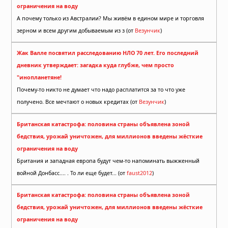
ограничения на воду
А почему только из Австралии? Мы живём в едином мире и торговля
зерном и всем другим добываемым из з (от
Везунчик
)
Жак Валле посвятил расследованию НЛО 70 лет. Его последний
дневник утверждает: загадка куда глубже, чем просто
"инопланетяне!
Почему-то никто не думает что надо расплатится за то что уже
получено. Все мечтают о новых кредитах (от
Везунчик
)
Британская катастрофа: половина страны объявлена зоной
бедствия, урожай уничтожен, для миллионов введены жёсткие
ограничения на воду
Британия и западная европа будут чем-то напоминать выжженный
войной Донбасс.... . То ли еще будет... (от
faust2012
)
Британская катастрофа: половина страны объявлена зоной
бедствия, урожай уничтожен, для миллионов введены жёсткие
ограничения на воду