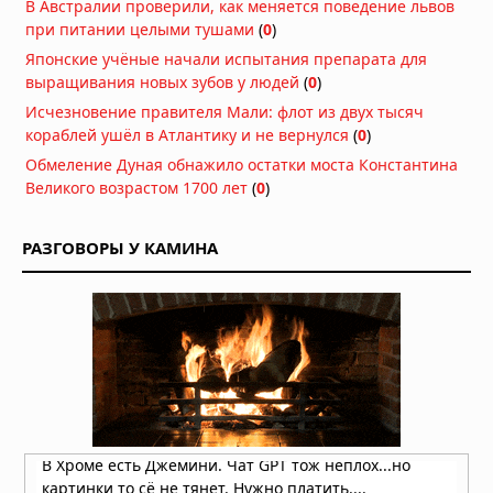
В Австралии проверили, как меняется поведение львов
происхождение значительной части
при питании целыми тушами
(
0
)
человечества
Японские учёные начали испытания препарата для
Вчера в 10:50
выращивания новых зубов у людей
(
0
)
В Египте обнаружена
Исчезновение правителя Мали: флот из двух тысяч
сорокаметровая структура, которую
кораблей ушёл в Атлантику и не вернулся
(
0
)
исследователи называют
Обмеление Дуная обнажило остатки моста Константина
«Звёздными вратами»
Великого возрастом 1700 лет
(
0
)
Вчера в 10:45
Подземные тоннели: загадочное
РАЗГОВОРЫ У КАМИНА
наследие древних цивилизаций
Вчера в 09:00
Мохенджо-Даро: уроки древнего
города
Вчера в 08:36
Тайны древних цивилизаций:
находки, свидетельствующие о
существовании технологически
развитых обществ