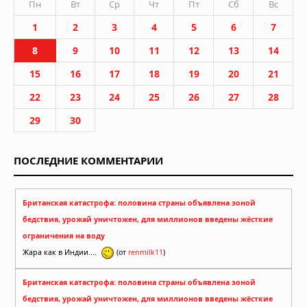
Пн
Вт
Ср
Чт
Пт
Сб
Вс
1
2
3
4
5
6
7
8
9
10
11
12
13
14
15
16
17
18
19
20
21
22
23
24
25
26
27
28
29
30
ПОСЛЕДНИЕ КОММЕНТАРИИ
Британская катастрофа: половина страны объявлена зоной
бедствия, урожай уничтожен, для миллионов введены жёсткие
ограничения на воду
Жара как в Индии....
(от
renmilk11
)
Британская катастрофа: половина страны объявлена зоной
бедствия, урожай уничтожен, для миллионов введены жёсткие